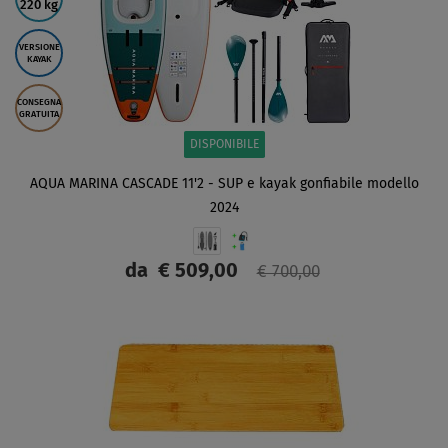
220 kg
VERSIONE
KAYAK
CONSEGNA
GRATUITA
DISPONIBILE
AQUA MARINA CASCADE 11'2 - SUP e kayak gonfiabile modello
2024
da
€ 509,00
€ 700,00
SCHERMO