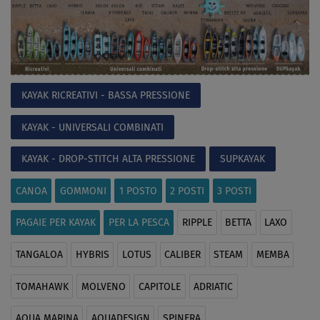
KAYAK RICREATIVI - BASSA PRESSIONE
KAYAK - UNIVERSALI COMBINATI
KAYAK - DROP-STITCH ALTA PRESSIONE
SUPKAYAK
CANOA
GOMMONI
1 POSTO
2 POSTI
3 POSTI
PAGAIE PER KAYAK
PER LA PESCA
RIPPLE
BETTA
LAXO
TANGALOA
HYBRIS
LOTUS
CALIBER
STEAM
MEMBA
TOMAHAWK
MOLVENO
CAPITOLE
ADRIATIC
AQUA MARINA
AQUADESIGN
SPINERA