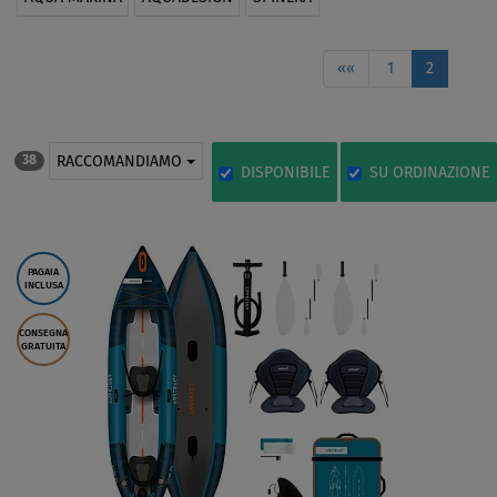
««
1
2
RACCOMANDIAMO
38
DISPONIBILE
SU ORDINAZIONE
PAGAIA
INCLUSA
CONSEGNA
GRATUITA