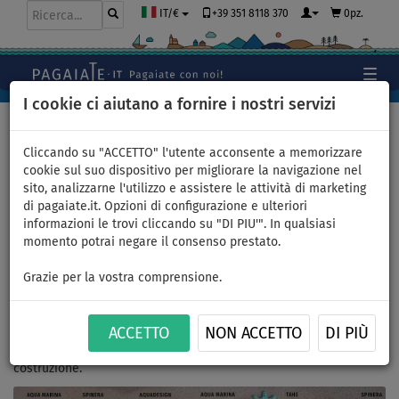
+39 351 8118 370
0pz.
IT/€
I cookie ci aiutano a fornire i nostri servizi
Home
>
Kayak e canoe
Cliccando su "ACCETTO" l'utente acconsente a memorizzare
cookie sul suo dispositivo per migliorare la navigazione nel
sito, analizzarne l'utilizzo e assistere le attività di marketing
Kayak e canoe gonfiabili
di pagaiate.it. Opzioni di configurazione e ulteriori
informazioni le trovi cliccando su "DI PIU'". In qualsiasi
momento potrai negare il consenso prestato.
Grazie per la vostra comprensione.
Articoli, video
Configuratore
Catalogo pdf
kayak, canoe
kayak
kayak, canoe
ACCETTO
NON ACCETTO
DI PIÙ
I kayak e canoe vengono divisi in quatro gruppi secondo la loro
costruzione.