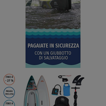
FINO A
- 27
%
PAGAIA
INCLUSA
FINO A