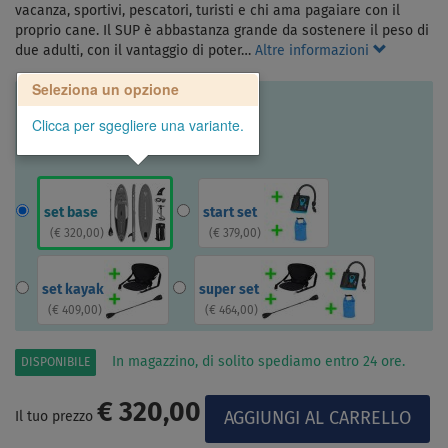
vacanza, sportivi, pescatori, turisti e chi ama pagaiare con il
proprio cane. Il SUP è abbastanza grande da sostenere il peso di
due adulti, con il vantaggio di poter…
Altre informazioni
Seleziona un opzione
Clicca per sgegliere una variante.
set base
start set
(
€ 320,00
)
(
€ 379,00
)
set kayak
super set
(
€ 409,00
)
(
€ 464,00
)
In magazzino, di solito spediamo entro 24 ore.
DISPONIBILE
€ 320,00
Il tuo prezzo