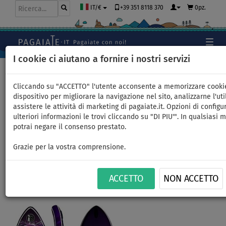
+39 351 8118 370
0pz.
IT/€
I cookie ci aiutano a fornire i nostri servizi
Home
>
SUP gonfiabili
>
ALL ROUND MEDI
Cliccando su "ACCETTO" l'utente acconsente a memorizzare cooki
dispositivo per migliorare la navigazione nel sito, analizzarne l'uti
assistere le attività di marketing di pagaiate.it. Opzioni di configu
SUP iBOARD 11' CAT - SUP
ulteriori informazioni le trovi cliccando su "DI PIU'". In qualsiasi
potrai negare il consenso prestato.
gonfiabile - opzione: set base
Grazie per la vostra comprensione.
PAGAIA
VERSIONE
CONSEGNA
INCLUSA
KAYAK
GRATUITA
ACCETTO
NON ACCETTO
Previous
Nex