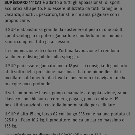
SUP iBOARD 11' CAT
è adatto a tutti gli appassionati di sport
acquatici all'aperto. Può essere utilizzato da tutti: famiglie in
vacanza, sportivi, pescatori, turisti e chi ama pagaiare con il
proprio cane.
Il SUP è abbastanza grande da sostenere il peso di due adulti,
con il vantaggio di poter sgonfiarlo e chiuderlo in un comodo
zaino, compresi tutti gli accessori.
La combinazione di colori e l'ottima lavorazione lo rendono
facilmente distinguibile sulla spiaggia.
Il SUP può essere gonfiato fino a 18psi - si consiglia di gonfiarlo
al di sotto della pressione massima - ha due pinne flessibili
incollate saldamente alla tavola consentono di navigare anche
in acque poco profonde.
Il set comprende: leash, pompa manuale a doppia azione, zaino
classico con chiusura a cerniera, pagaia, pinna centrale US-
box, kit riparazioni e custodia impermeabile per cellulare.
Il SUP è alto 15 cm, largo 82 cm, lungo 335 cm e ha una portata di
325 litri. Peso 10,2 kg. Il produttore indica un carico massimo di
155 kg.