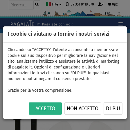
+39 351 8118 370
0pz.
IT/€
I cookie ci aiutano a fornire i nostri servizi
Home
>
Pagaie
>
Per kayak
Cliccando su "ACCETTO" l'utente acconsente a memorizzare
cookie sul suo dispositivo per migliorare la navigazione nel
sito, analizzarne l'utilizzo e assistere le attività di marketing
Pagaia AQUADESIGN K1 ATTAK
di pagaiate.it. Opzioni di configurazione e ulteriori
informazioni le trovi cliccando su "DI PIU'". In qualsiasi
4 per kayak
momento potrai negare il consenso prestato.
Grazie per la vostra comprensione.
Previous
Nex
ACCETTO
NON ACCETTO
DI PIÙ