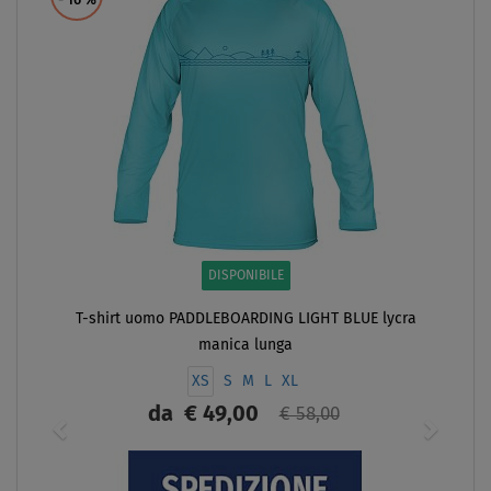
- 16
%
DISPONIBILE
T-shirt uomo PADDLEBOARDING LIGHT BLUE lycra
manica lunga
XS
S
M
L
XL
da
€ 49,00
€ 58,00
SCHERMO