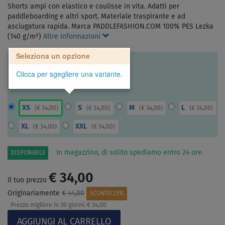
Shorts ampi con elastico e coulisse in vita. Adatti per
paddleboarding e altri sport. Materiale traspirante e ad
asciugatura rapida. Marca PADDLEFASHION.COM 100% PES Lezka
(140 g/m²)
Altre informazioni
Seleziona un opzione
Clicca per sgegliere una variante.
XS
S
M
L
(
€ 34,00
)
(
€ 34,00
)
(
€ 34,00
)
(
€ 34,00
)
XL
XXL
(
€ 34,00
)
(
€ 34,00
)
In magazzino, di solito spediamo entro 24 ore.
DISPONIBILE
€ 34,00
Il tuo prezzo
Originariamente
€ 44,00
SCONTO 23%
Prezzo migliore in 30 giorni:
€ 34,00