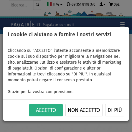
+39 351 8118 370
0pz.
IT/€
I cookie ci aiutano a fornire i nostri servizi
Home
>
Abbigliamento
>
Shorts
>
Uomo
Cliccando su "ACCETTO" l'utente acconsente a memorizzare
cookie sul suo dispositivo per migliorare la navigazione nel
sito, analizzarne l'utilizzo e assistere le attività di marketing
Shorts uomo
di pagaiate.it. Opzioni di configurazione e ulteriori
informazioni le trovi cliccando su "DI PIU'". In qualsiasi
PADDLEBOARDING BLACK
momento potrai negare il consenso prestato.
taglio comodo - taglia: XS
Grazie per la vostra comprensione.
FINO A
THE BEST
-23
%
ACCETTO
NON ACCETTO
DI PIÙ
Previous
Nex