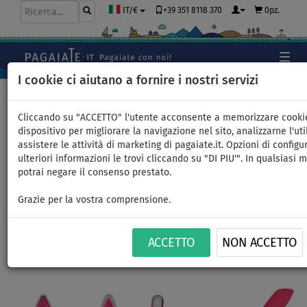
+39 351 8118 370
0pz.
IT/€
I cookie ci aiutano a fornire i nostri servizi
Home
>
SUP gonfiabili
>
TOURING
Cliccando su "ACCETTO" l'utente acconsente a memorizzare cooki
dispositivo per migliorare la navigazione nel sito, analizzarne l'uti
assistere le attività di marketing di pagaiate.it. Opzioni di configu
SUP AQUA MARINA CORAL
ulteriori informazioni le trovi cliccando su "DI PIU'". In qualsiasi
potrai negare il consenso prestato.
TOURING 11'6" PINK - SUP
Grazie per la vostra comprensione.
gonfiabile - opzione: start set
ACCETTO
NON ACCETTO
FINO A
FINO A
PAGAIA
VERSIONE
CONSEGNA
-17
%
130 kg
INCLUSA
KAYAK
GRATUITA
Previous
Nex