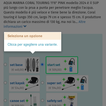
AQUA MARINA CORAL TOURING 11'6" PINK modello 2024 è il SUP
più lungo con la prua a punta per penetrare meglio l'acqua.
Questo modello è più veloce e tiene bene la direzione. Coral
touring è lungo 350 cm, largo 79 cm e spesso 15 cm. Il produttore
dichiara un carico massimo di 130 kg, ma noi lo…
Altre
informazioni
Seleziona un opzione
Clicca per sgegliere una variante.
set base
start set
(
€ 449,00
)
(
€ 509,00
)
set kayak
super set
(
€ 534,00
)
(
€ 594,00
)
canoe set
safety set
(
€ 509,00
)
(
€ 509,00
)