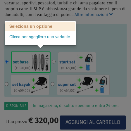
vacanza, sportivi, pescatori, turisti e chi ama pagaiare con il
proprio cane. Il SUP è abbastanza grande da sostenere il peso di
due adulti, con il vantaggio di poter…
Altre informazioni
Seleziona un opzione
Clicca per sgegliere una variante.
set base
start set
(
€ 320,00
)
(
€ 379,00
)
set kayak
super set
(
€ 409,00
)
(
€ 464,00
)
In magazzino, di solito spediamo entro 24 ore.
DISPONIBILE
€ 320,00
Il tuo prezzo