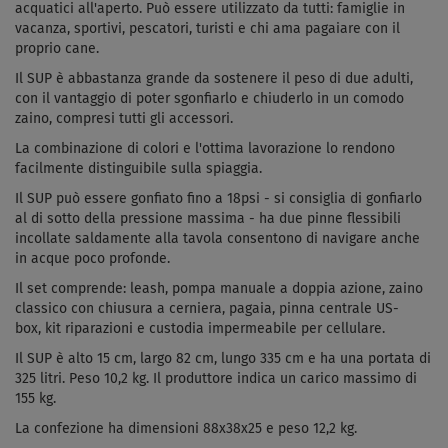
acquatici all'aperto. Può essere utilizzato da tutti: famiglie in
vacanza, sportivi, pescatori, turisti e chi ama pagaiare con il
proprio cane.
Il SUP è abbastanza grande da sostenere il peso di due adulti,
con il vantaggio di poter sgonfiarlo e chiuderlo in un comodo
zaino, compresi tutti gli accessori.
La combinazione di colori e l'ottima lavorazione lo rendono
facilmente distinguibile sulla spiaggia.
Il SUP può essere gonfiato fino a 18psi - si consiglia di gonfiarlo
al di sotto della pressione massima - ha due pinne flessibili
incollate saldamente alla tavola consentono di navigare anche
in acque poco profonde.
Il set comprende: leash, pompa manuale a doppia azione, zaino
classico con chiusura a cerniera, pagaia, pinna centrale US-
box, kit riparazioni e custodia impermeabile per cellulare.
Il SUP è alto 15 cm, largo 82 cm, lungo 335 cm e ha una portata di
325 litri. Peso 10,2 kg. Il produttore indica un carico massimo di
155 kg.
La confezione ha dimensioni 88x38x25 e peso 12,2 kg.