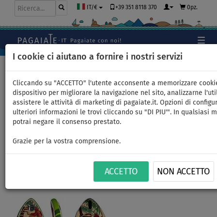
+39 351 8118 370
0pz.
IT/€
I cookie ci aiutano a fornire i nostri servizi
Home
>
SUP gonfiabili
>
ALL ROUND MEDI
Cliccando su "ACCETTO" l'utente acconsente a memorizzare cooki
dispositivo per migliorare la navigazione nel sito, analizzarne l'uti
assistere le attività di marketing di pagaiate.it. Opzioni di configu
SUP iBOARD 11' TOUCAN - SUP
ulteriori informazioni le trovi cliccando su "DI PIU'". In qualsiasi
potrai negare il consenso prestato.
gonfiabile - opzione: set base
Grazie per la vostra comprensione.
FINO A
PAGAIA
VERSIONE
CONSEGNA
155 kg
INCLUSA
KAYAK
GRATUITA
ACCETTO
NON ACCETTO
Previous
Nex