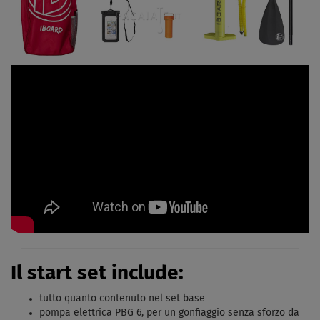
Il start set include:
tutto quanto contenuto nel set base
pompa elettrica PBG 6, per un gonfiaggio senza sforzo da