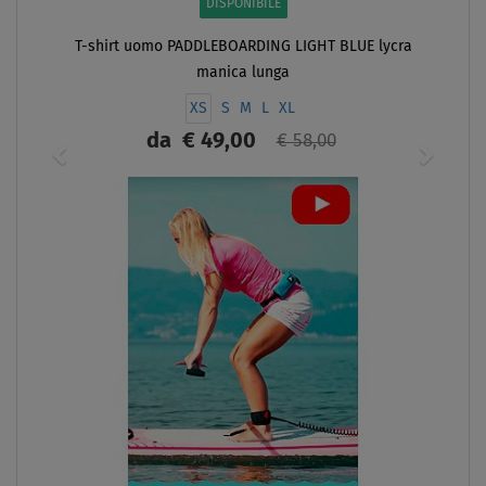
DISPONIBILE
T-shirt uomo PADDLEBOARDING LIGHT BLUE lycra
manica lunga
XS
S
M
L
XL
da
€ 49,00
€ 58,00
SCHERMO