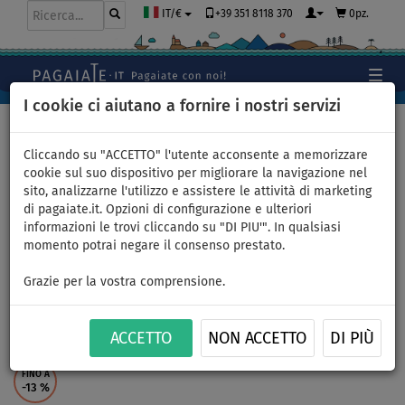
+39 351 8118 370
0pz.
IT/€
I cookie ci aiutano a fornire i nostri servizi
Home
>
Abbigliamento
>
T-Shirts
>
COTONE
>
Donna
Cliccando su "ACCETTO" l'utente acconsente a memorizzare
cookie sul suo dispositivo per migliorare la navigazione nel
sito, analizzarne l'utilizzo e assistere le attività di marketing
di pagaiate.it. Opzioni di configurazione e ulteriori
T-shirt donna
informazioni le trovi cliccando su "DI PIU'". In qualsiasi
momento potrai negare il consenso prestato.
PADDLEFASHION.COM BLUE
Grazie per la vostra comprensione.
cotone manica corta - taglia:
L
ACCETTO
NON ACCETTO
DI PIÙ
FINO A
-13
%