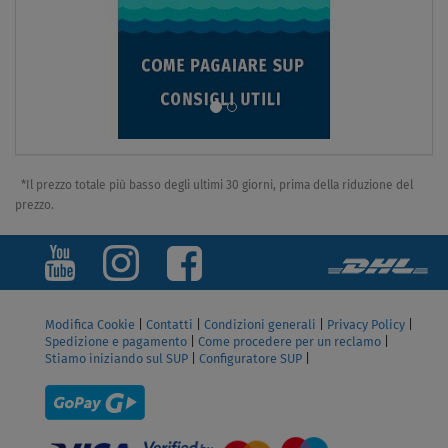
*Il prezzo totale più basso degli ultimi 30 giorni, prima della riduzione del
prezzo.
Modifica Cookie
|
Contatti
|
Condizioni generali
|
Privacy Policy
|
Spedizione e pagamento
|
Come procedere per un reclamo
|
Stiamo iniziando sul SUP
|
Configuratore SUP
|