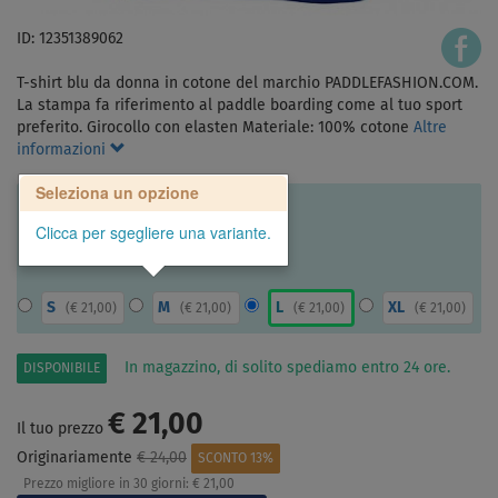
ID: 12351389062
T-shirt blu da donna in cotone del marchio PADDLEFASHION.COM.
La stampa fa riferimento al paddle boarding come al tuo sport
preferito. Girocollo con elasten Materiale: 100% cotone
Altre
informazioni
Seleziona un opzione
Clicca per sgegliere una variante.
S
M
L
XL
(
€ 21,00
)
(
€ 21,00
)
(
€ 21,00
)
(
€ 21,00
)
In magazzino, di solito spediamo entro 24 ore.
DISPONIBILE
€ 21,00
Il tuo prezzo
Originariamente
€ 24,00
SCONTO 13%
Prezzo migliore in 30 giorni:
€ 21,00