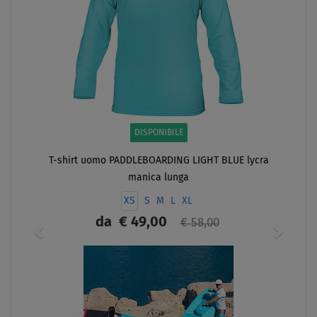
DISPONIBILE
T-shirt uomo PADDLEBOARDING LIGHT BLUE lycra
manica lunga
XS
S
M
L
XL
da
€ 49,00
€ 58,00
SCHERMO