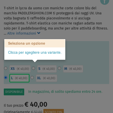
T-shirt in lycra da uomo con maniche corte colore blu del
marchio PADDLEFASHION.COM ti proteggerà dai raggi UV. Una
volta bagnata ti raffredda piacevolmente e si asciuga
rapidamente. T-shirt elastica con maniche raglan adatta non
solo per il paddleboarding, ma anche per altre attività di fitness.
…
Altre informazioni
Seleziona un opzione
Clicca per sgegliere una variante.
XS
S
M
(
€ 40,00
)
(
€ 40,00
)
(
€ 40,00
)
L
XL
(
€ 40,00
)
(
€ 40,00
)
In magazzino, di solito spediamo entro 24 ore.
DISPONIBILE
€ 40,00
Il tuo prezzo
Originariamente
€ 52,00
SCONTO 23%