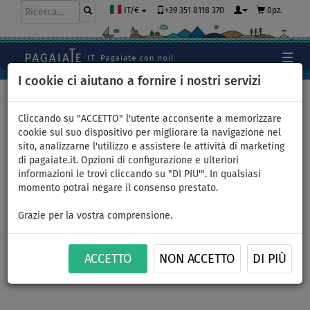
+39 351 8118 370
0pz.
IT/€
I cookie ci aiutano a fornire i nostri servizi
Home
>
Abbigliamento
>
T-Shirts
>
LYCRA
>
Uomo
Cliccando su "ACCETTO" l'utente acconsente a memorizzare
cookie sul suo dispositivo per migliorare la navigazione nel
sito, analizzarne l'utilizzo e assistere le attività di marketing
di pagaiate.it. Opzioni di configurazione e ulteriori
T-shirt uomo
informazioni le trovi cliccando su "DI PIU'". In qualsiasi
momento potrai negare il consenso prestato.
PADDLEBOARDING BLUE lycra
Grazie per la vostra comprensione.
manica corta - taglia: L
ACCETTO
NON ACCETTO
DI PIÙ
FINO A
THE BEST
-23
%
Previous
Nex