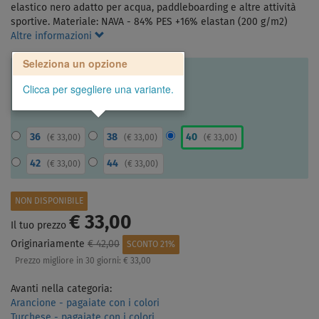
elastico nero adatto per acqua, paddleboarding e altre attività
sportive. Materiale: NAVA - 84% PES +16% elastan (200 g/m2)
Altre informazioni
Seleziona un opzione
Clicca per sgegliere una variante.
36
38
40
(
€ 33,00
)
(
€ 33,00
)
(
€ 33,00
)
42
44
(
€ 33,00
)
(
€ 33,00
)
NON DISPONIBILE
€ 33,00
Il tuo prezzo
Originariamente
€ 42,00
SCONTO 21%
Prezzo migliore in 30 giorni:
€ 33,00
Avanti nella categoria:
Arancione - pagaiate con i colori
Turchese - pagaiate con i colori