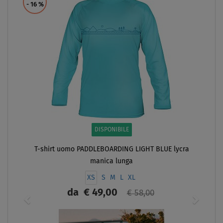
- 16
%
DISPONIBILE
T-shirt uomo PADDLEBOARDING LIGHT BLUE lycra
manica lunga
XS
S
M
L
XL
da
€ 49,00
€ 58,00
SCHERMO