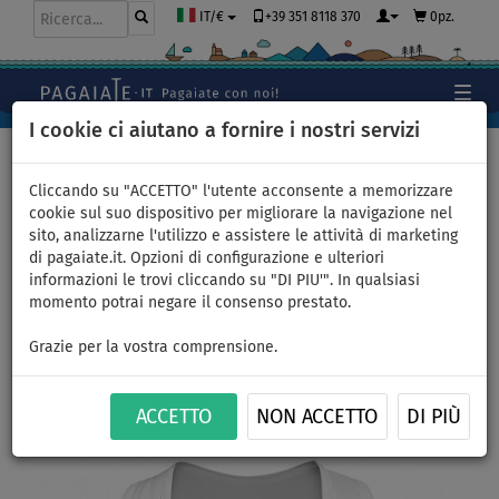
+39 351 8118 370
0pz.
IT/€
I cookie ci aiutano a fornire i nostri servizi
Home
>
Abbigliamento
>
Top
Cliccando su "ACCETTO" l'utente acconsente a memorizzare
cookie sul suo dispositivo per migliorare la navigazione nel
sito, analizzarne l'utilizzo e assistere le attività di marketing
Top donna PADDLEBOARDING
di pagaiate.it. Opzioni di configurazione e ulteriori
informazioni le trovi cliccando su "DI PIU'". In qualsiasi
WHITE - taglia: 40
momento potrai negare il consenso prestato.
FINO A
Grazie per la vostra comprensione.
THE BEST
-21
%
Previous
Nex
ACCETTO
NON ACCETTO
DI PIÙ