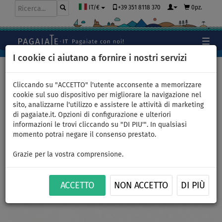
+39 351 8118 370
0pz.
IT/€
I cookie ci aiutano a fornire i nostri servizi
Home
>
Accessori
Cliccando su "ACCETTO" l'utente acconsente a memorizzare
cookie sul suo dispositivo per migliorare la navigazione nel
sito, analizzarne l'utilizzo e assistere le attività di marketing
Trapezio PROLIMIT WS Waist
di pagaiate.it. Opzioni di configurazione e ulteriori
informazioni le trovi cliccando su "DI PIU'". In qualsiasi
Hybrid HEX Nero/grigio -
momento potrai negare il consenso prestato.
taglia: S
Grazie per la vostra comprensione.
ACCETTO
NON ACCETTO
DI PIÙ
Previous
Nex