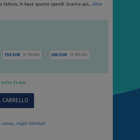
na fattura, in base quanto spendi. Scarica qui…
Altre
150 EUR
200 EUR
(
€ 150,00
)
(
€ 200,00
)
 entro 24 ore.
canoa...regali illimitati