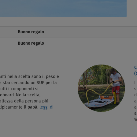
Buono regalo
Buono regalo
C
(
nti nella scelta sono il peso e
Se stai cercando un SUP per la
I
tutti i componenti si
s
eboard. Nella scelta,
d
altezza della persona più
a
 tipicamente il papà.
leggi di
a
a
W