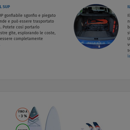
L SUP
I
P gonfiabile sgonfio e piegato
I
ande e può essere trasportato
n
. Potete così portarlo
b
stre gite, esplorando le coste,
s
d essere completamente
U
.
v
s
l
FINO A
- 3
%