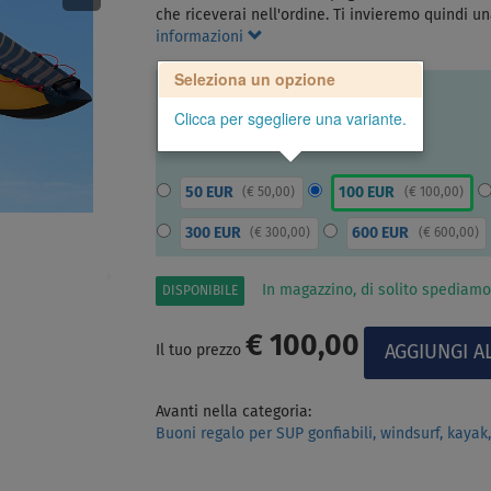
che riceverai nell'ordine. Ti invieremo quindi u
informazioni
Seleziona un opzione
Clicca per sgegliere una variante.
50 EUR
100 EUR
(
€ 50,00
)
(
€ 100,00
)
300 EUR
600 EUR
(
€ 300,00
)
(
€ 600,00
)
In magazzino, di solito spediamo
DISPONIBILE
€ 100,00
Il tuo prezzo
Avanti nella categoria:
Buoni regalo per SUP gonfiabili, windsurf, kayak, 