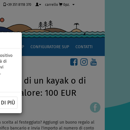
+39 351 8118 370
carrello
0pz.
OCCIO AL SUP
CONFIGURATORE SUP
CONTATTI
ositivo
à di
vi
.
uisto di un kayak o di
it - valore: 100 EUR
DI PIÙ
a scelta al festeggiato? Aggiungi un buono regalo al
ifico bancario e invia l'importo al numero di conto