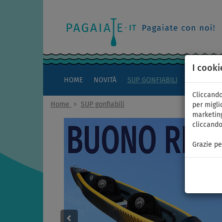
I cooki
HOME
NOVITÀ
SUP GONFIABILI
KAYAK
Cliccando
Home
>
SUP gonfiabili
per miglio
marketing
cliccando
Grazie pe