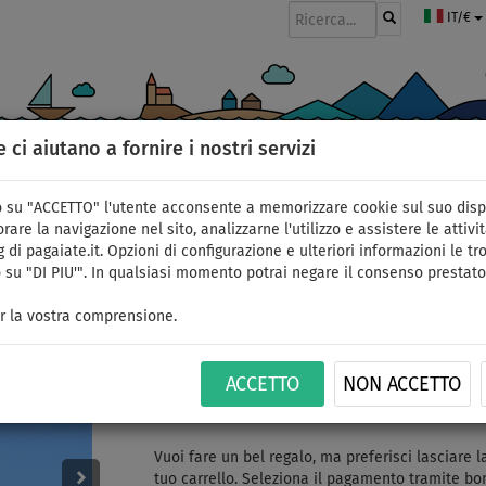
IT/€
e ci aiutano a fornire i nostri servizi
GOMMONI
PAGAIE
VELE
ABBIGLIAMENTO
ACCESSORI
APPR
 su "ACCETTO" l'utente acconsente a memorizzare cookie sul suo disp
rare la navigazione nel sito, analizzarne l'utilizzo e assistere le attivit
 di pagaiate.it. Opzioni di configurazione e ulteriori informazioni le tro
 su "DI PIU'". In qualsiasi momento potrai negare il consenso prestato
Buono regalo per l'acq
r la vostra comprensione.
una canoa su Pagaiate.
ACCETTO
NON ACCETTO
ID: 12351391844
Vuoi fare un bel regalo, ma preferisci lasciare l
tuo carrello. Seleziona il pagamento tramite bon