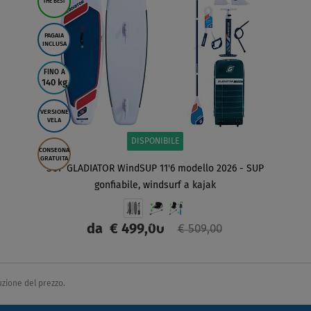
THE BEST
PAGAIA
INCLUSA
FINO A
140 kg
VERSIONE
VELA
DISPONIBILE
CONSEGNA
GRATUITA
SUP GLADIATOR WindSUP 11'6 modello 2026 - SUP
gonfiabile, windsurf a kajak
da
€ 499,00
€ 509,00
SCHERMO
duzione del prezzo.