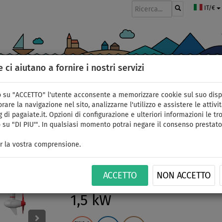
IT/€
e ci aiutano a fornire i nostri servizi
GOMMONI
PAGAIE
VELE
ABBIGLIAMENTO
ACCESSORI
APPR
 su "ACCETTO" l'utente acconsente a memorizzare cookie sul suo disp
rare la navigazione nel sito, analizzarne l'utilizzo e assistere le attivit
 di pagaiate.it. Opzioni di configurazione e ulteriori informazioni le tro
 su "DI PIU'". In qualsiasi momento potrai negare il consenso prestato
Gommone GLADIATOR C
r la vostra comprensione.
black - gommone gonf
ACCETTO
NON ACCETTO
alluminio - set: con 
1,5 kW