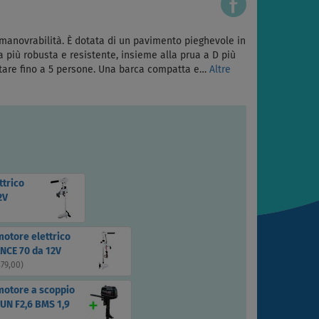
 manovrabilità. È dotata di un pavimento pieghevole in
ra più robusta e resistente, insieme alla prua a D più
rtare fino a 5 persone. Una barca compatta e…
Altre
ttrico
2V
motore elettrico
NCE 70 da 12V
379,00
)
motore a scoppio
UN F2,6 BMS 1,9