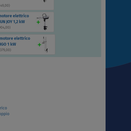
449,00
)
motore elettrico
UN JOY 1,2 kW
904,00
)
motore elettrico
IGO 1 kW
 379,00
)
rico
oppio