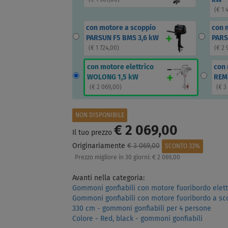
(
€ 1 369,00
)
(
€ 1 
con motore a scoppio
con 
PARSUN F5 BMS 3,6 kW
PARS
(
€ 1 724,00
)
(
€ 2 
con motore elettrico
con 
WOLONG 1,5 kW
REM
(
€ 2 069,00
)
(
€ 3
NON DISPONIBILE
€ 2 069,00
Il tuo prezzo
Originariamente
€ 3 069,00
SCONTO 33%
Prezzo migliore in 30 giorni:
€ 2 069,00
Avanti nella categoria:
Gommoni gonfiabili con motore fuoribordo elett
Gommoni gonfiabili con motore fuoribordo a sc
330 cm - gommoni gonfiabili per 4 persone
Colore - Red, black - gommoni gonfiabili