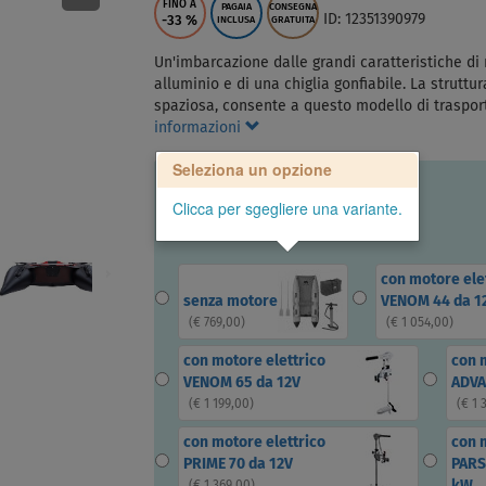
FINO A
PAGAIA
CONSEGNA
ID: 12351390979
-33
%
INCLUSA
GRATUITA
Un'imbarcazione dalle grandi caratteristiche di
alluminio e di una chiglia gonfiabile. La struttu
spaziosa, consente a questo modello di traspo
informazioni
Seleziona un opzione
Clicca per sgegliere una variante.
con motore ele
senza motore
VENOM 44 da 1
(
€ 769,00
)
(
€ 1 054,00
)
con motore elettrico
con 
VENOM 65 da 12V
ADVA
(
€ 1 199,00
)
(
€ 1 
con motore elettrico
con 
PRIME 70 da 12V
PARS
kW