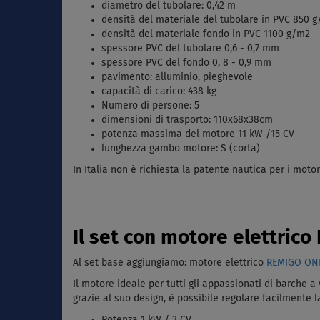
diametro del tubolare: 0,42 m
densità del materiale del tubolare in PVC 850 
densità del materiale fondo
in PVC 1100 g/m2
spessore PVC del tubolare 0,6 - 0,7 mm
spessore PVC del fondo 0, 8 - 0,9 mm
pavimento: alluminio, pieghevole
capacità di carico: 438 kg
Numero di persone: 5
dimensioni di trasporto: 110x68x38cm
potenza massima del motore 11 kW /15 CV
lunghezza gambo motore: S (corta)
In Italia non è richiesta la patente nautica per i motor
Il set con motore elettric
Al set base aggiungiamo: motore elettrico
REMIGO ONE
Il motore ideale per tutti gli appassionati di barche 
grazie al suo design, è possibile regolare facilmente
Potenza 1 kW / 3 CV