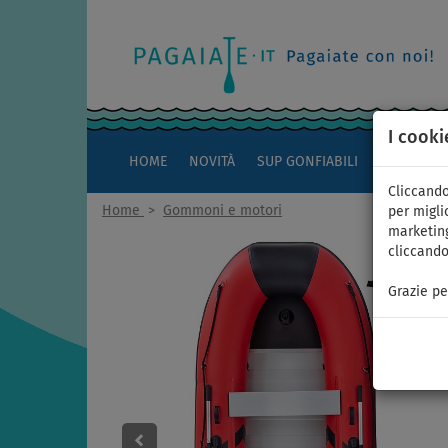
I cooki
HOME
NOVITÀ
SUP GONFIABILI
KAYAK
Cliccando
Home
>
Gommoni e motori
per miglio
marketing
cliccando
Grazie pe