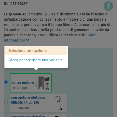
ID: 12351390861
La gamma Aquamarina DELUXE è destinata a chi ha bisogno di
un'imbarcazione con collegamento a motore o di una barca a
remi sicura per il lavoro o il tempo libero. Aquamarina ha più di
20 anni di esperienza nella produzione di gommoni e tavole da
paddle e di conseguenza utilizza le tecniche e le…
Altre
informazioni
Seleziona un opzione
Clicca per sgegliere una variante.
senza motore
(
€ 720,00
)
con motore elettrico
VENOM 44 da 12V
(
€ 1 004,00
)