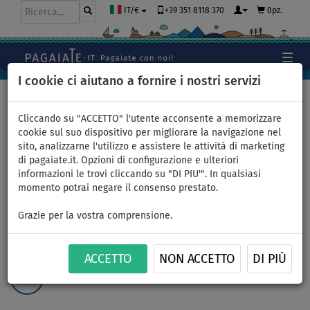
+39 351 8118 370
0pz.
IT/€
I cookie ci aiutano a fornire i nostri servizi
Home
>
Gommoni e motori
Cliccando su "ACCETTO" l'utente acconsente a memorizzare
cookie sul suo dispositivo per migliorare la navigazione nel
sito, analizzarne l'utilizzo e assistere le attività di marketing
Gommone AQUA MARINA A-
di pagaiate.it. Opzioni di configurazione e ulteriori
informazioni le trovi cliccando su "DI PIU'". In qualsiasi
DeLuxe 2,77m WF - gommone
momento potrai negare il consenso prestato.
gonfiabile con pavimento in
Grazie per la vostra comprensione.
legno - set: senza motore
ACCETTO
NON ACCETTO
DI PIÙ
PAGAIA
INCLUSA