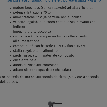
Al set base aggiungiamo: motore elettrico Watersnake PRIME 70
motore brushless (senza spazzole) ad alta efficienza
potenza di trazione 70 lb
alimentazione 12 V (la batteria non è inclusa)
velocità regolabile in modo continuo sia in avanti che
indietro
impugnatura telescopica
connettore Anderson per un facile collegamento
all'alimentazione
compatibilità con batterie LiFePO4 fino a 14,5 V
staffa regolabile in alluminio
piede rinforzato in materiale composito
elica a tre pale
anodo di zinco anticorrosione
adatto sia per acqua dolce che salata
Con batteria da 100 Ah, autonomia da circa 1,5 a 9 ore a seconda
dell’utilizzo.