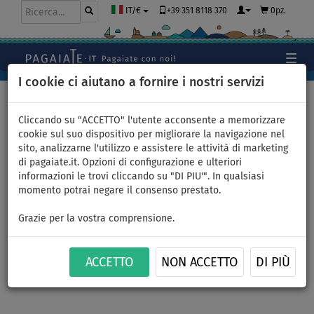
+39 351 8118 370
0pz.
IT/€
I cookie ci aiutano a fornire i nostri servizi
Home
>
Gommoni e motori
Cliccando su "ACCETTO" l'utente acconsente a memorizzare
cookie sul suo dispositivo per migliorare la navigazione nel
sito, analizzarne l'utilizzo e assistere le attività di marketing
Gommone GLADIATOR
di pagaiate.it. Opzioni di configurazione e ulteriori
informazioni le trovi cliccando su "DI PIU'". In qualsiasi
CLASSIC B330AD sea green
momento potrai negare il consenso prestato.
white - gommone gonfiabile
Grazie per la vostra comprensione.
con pavimento in drop-stitch
ACCETTO
NON ACCETTO
DI PIÙ
- set: senza motore