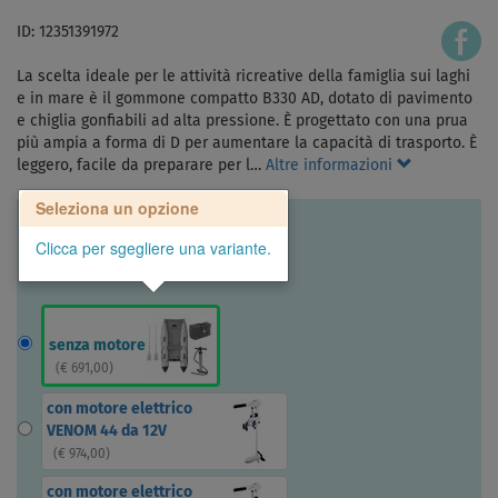
ID: 12351391972
La scelta ideale per le attività ricreative della famiglia sui laghi
e in mare è il gommone compatto B330 AD, dotato di pavimento
e chiglia gonfiabili ad alta pressione. È progettato con una prua
più ampia a forma di D per aumentare la capacità di trasporto. È
leggero, facile da preparare per l…
Altre informazioni
Seleziona un opzione
Clicca per sgegliere una variante.
senza motore
(
€ 691,00
)
con motore elettrico
VENOM 44 da 12V
(
€ 974,00
)
con motore elettrico