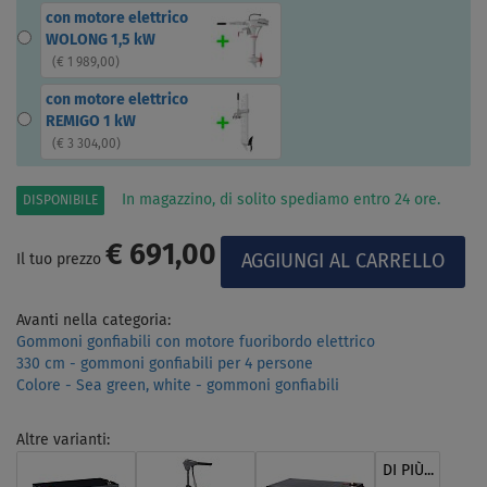
con motore elettrico
WOLONG 1,5 kW
(
€ 1 989,00
)
con motore elettrico
REMIGO 1 kW
(
€ 3 304,00
)
In magazzino, di solito spediamo entro 24 ore.
DISPONIBILE
€ 691,00
Il tuo prezzo
Avanti nella categoria:
Gommoni gonfiabili con motore fuoribordo elettrico
330 cm - gommoni gonfiabili per 4 persone
Colore - Sea green, white - gommoni gonfiabili
Altre varianti:
DI PIÙ...