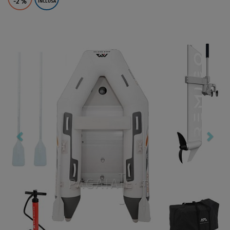
-2
%
INCLUSA
Previous
Nex