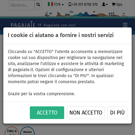
+39 351 8118 370
0pz.
IT/€
I cookie ci aiutano a fornire i nostri servizi
Home
>
Gommoni e motori
Cliccando su "ACCETTO" l'utente acconsente a memorizzare
cookie sul suo dispositivo per migliorare la navigazione nel
sito, analizzarne l'utilizzo e assistere le attività di marketing
Gommone AQUA MARINA A-
di pagaiate.it. Opzioni di configurazione e ulteriori
informazioni le trovi cliccando su "DI PIU'". In qualsiasi
DeLuxe 2,77m WF - gommone
momento potrai negare il consenso prestato.
gonfiabile con pavimento in
Grazie per la vostra comprensione.
legno - set: con motore
ACCETTO
NON ACCETTO
DI PIÙ
elettrico REMIGO 1 kW
FINO A
PAGAIA