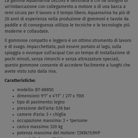
La gamma Aquamarina DELUXE è destinata a chi ha bisogno di
un'imbarcazione con collegamento a motore o di una barca a
remi sicura per il lavoro o il tempo libero. Aquamarina ha più di
20 anni di esperienza nella produzione di gommoni e tavole da
paddle e di conseguenza utilizza le tecniche e le tecnologie più
moderne e collaudate.
Il gommone compatto e leggero è un ottimo strumento di lavoro
e di svago. Impacchettato, può essere portato al lago, sulla
spiaggia o ovunque sull'acqua! Con un tempo di installazione di
pochi minuti, senza rimorchi e senza attrezzature speciali,
questo gommone consente di accedere facilmente a luoghi che
avete visto solo dalla riva.
Caratteristiche:
modello: BT-88850
dimensioni: 9'1“ x 4'11” / 277 x 150t
tipo di pavimento: legno
pressione dell'aria: 0,16 bar
camere d'aria: 3 + chiglia
occupazione massima: 3 + 1persone
carico massimo: 320 kg
potenza massima del motore: 7,5KW/9,9HP