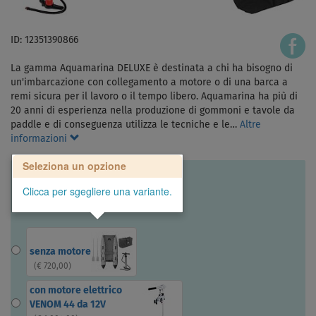
ID: 12351390866
La gamma Aquamarina DELUXE è destinata a chi ha bisogno di
un'imbarcazione con collegamento a motore o di una barca a
remi sicura per il lavoro o il tempo libero. Aquamarina ha più di
20 anni di esperienza nella produzione di gommoni e tavole da
paddle e di conseguenza utilizza le tecniche e le…
Altre
informazioni
Seleziona un opzione
Clicca per sgegliere una variante.
senza motore
(
€ 720,00
)
con motore elettrico
VENOM 44 da 12V