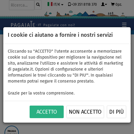
+39 351 8118 370
0pz.
IT/€
I cookie ci aiutano a fornire i nostri servizi
Home
>
Gommoni e motori
Cliccando su "ACCETTO" l'utente acconsente a memorizzare
cookie sul suo dispositivo per migliorare la navigazione nel
sito, analizzarne l'utilizzo e assistere le attività di marketing
Gommone AQUA MARINA A-
di pagaiate.it. Opzioni di configurazione e ulteriori
informazioni le trovi cliccando su "DI PIU'". In qualsiasi
DeLuxe 3,6m AL - gommone
momento potrai negare il consenso prestato.
gonfiabile con pavimento in
Grazie per la vostra comprensione.
alluminio - set: con motore
ACCETTO
NON ACCETTO
DI PIÙ
elettrico VENOM 44 da 12V
PAGAIA