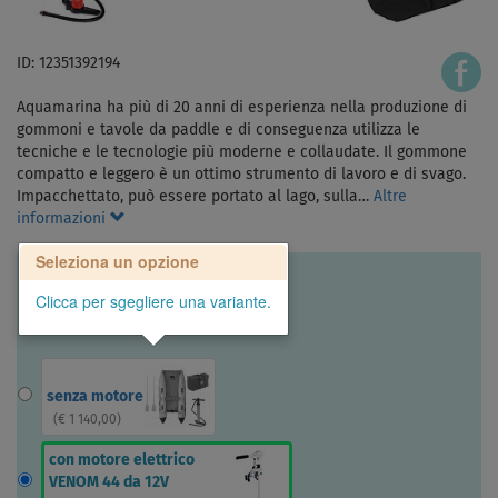
ID: 12351392194
Aquamarina ha più di 20 anni di esperienza nella produzione di
gommoni e tavole da paddle e di conseguenza utilizza le
tecniche e le tecnologie più moderne e collaudate. Il gommone
compatto e leggero è un ottimo strumento di lavoro e di svago.
Impacchettato, può essere portato al lago, sulla…
Altre
informazioni
Seleziona un opzione
Clicca per sgegliere una variante.
senza motore
(
€ 1 140,00
)
con motore elettrico
VENOM 44 da 12V