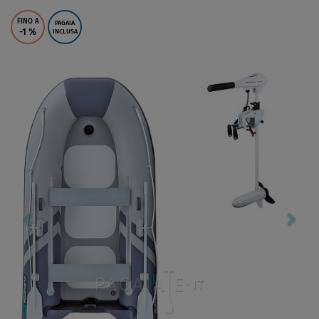
FINO A
PAGAIA
-1
%
INCLUSA
Previous
Nex