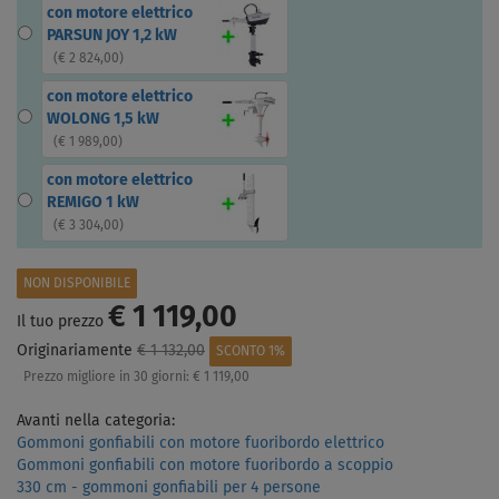
con motore elettrico
PARSUN JOY 1,2 kW
(
€ 2 824,00
)
con motore elettrico
WOLONG 1,5 kW
(
€ 1 989,00
)
con motore elettrico
REMIGO 1 kW
(
€ 3 304,00
)
NON DISPONIBILE
€ 1 119,00
Il tuo prezzo
Originariamente
€ 1 132,00
SCONTO 1%
Prezzo migliore in 30 giorni:
€ 1 119,00
Avanti nella categoria:
Gommoni gonfiabili con motore fuoribordo elettrico
Gommoni gonfiabili con motore fuoribordo a scoppio
330 cm - gommoni gonfiabili per 4 persone