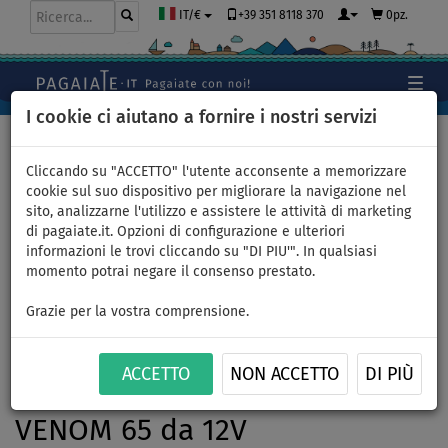
+39 351 8118 370
0pz.
IT/€
I cookie ci aiutano a fornire i nostri servizi
Home
>
Gommoni e motori
Cliccando su "ACCETTO" l'utente acconsente a memorizzare
cookie sul suo dispositivo per migliorare la navigazione nel
sito, analizzarne l'utilizzo e assistere le attività di marketing
Gommone GLADIATOR
di pagaiate.it. Opzioni di configurazione e ulteriori
informazioni le trovi cliccando su "DI PIU'". In qualsiasi
CLASSIC B330AD light dark
momento potrai negare il consenso prestato.
grey - gommone gonfiabile
Grazie per la vostra comprensione.
con pavimento in drop-stitch
ACCETTO
NON ACCETTO
DI PIÙ
- set: con motore elettrico
VENOM 65 da 12V