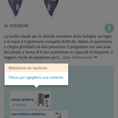
ID: 12351392155
La scelta ideale per le attività ricreative della famiglia sui laghi
e in mare è il gommone compatto B330 AD, dotato di pavimento
e chiglia gonfiabili ad alta pressione. È progettato con una prua
più ampia a forma di D per aumentare la capacità di trasporto. È
leggero, facile da preparare per l…
Altre informazioni
Seleziona un opzione
Clicca per sgegliere una variante.
senza motore
(
€ 691,00
)
con motore elettrico