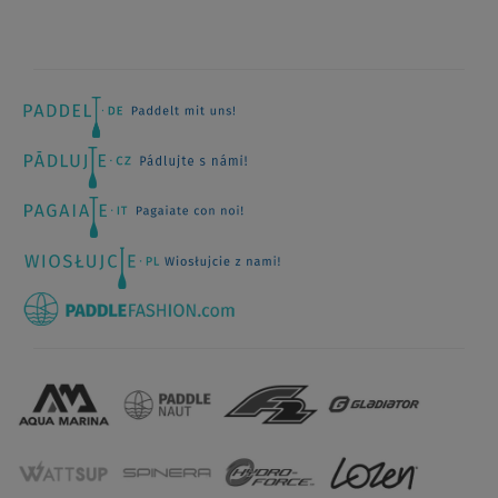
4,8
/5
176
Recensioni