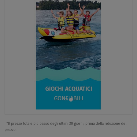
DISPONIBILE
Gommone GLADIATOR ACTIVE C330AL red black -
gommone gonfiabile con pavimento in alluminio
da
€ 915,00
SCHERMO
*Il prezzo totale più basso degli ultimi 30 giorni, prima della riduzione del