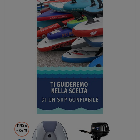
DISPONIBILE
Gommone GLADIATOR ACTIVE C420AL orange dark grey
- gomone gonfiabile con pavimento in alluminio
da
€ 1 240,00
SCHERMO