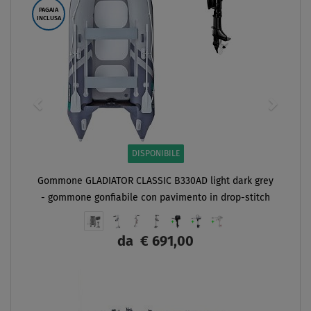
FINO A
- 31
%