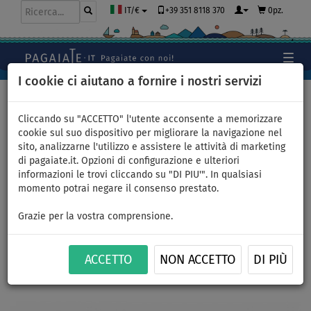
+39 351 8118 370
0pz.
IT/€
I cookie ci aiutano a fornire i nostri servizi
Home
>
Gommoni e motori
Cliccando su "ACCETTO" l'utente acconsente a memorizzare
cookie sul suo dispositivo per migliorare la navigazione nel
sito, analizzarne l'utilizzo e assistere le attività di marketing
Gommone gonfiabile AQUA
di pagaiate.it. Opzioni di configurazione e ulteriori
informazioni le trovi cliccando su "DI PIU'". In qualsiasi
MARINA Motion grey +
momento potrai negare il consenso prestato.
MOTORE AQUA MARINA T-18,
Grazie per la vostra comprensione.
senza batteria
ACCETTO
NON ACCETTO
DI PIÙ
Previous
Nex