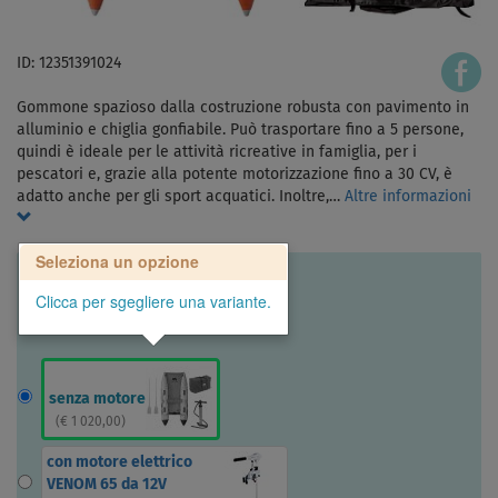
ID: 12351391024
Gommone spazioso dalla costruzione robusta con pavimento in
alluminio e chiglia gonfiabile. Può trasportare fino a 5 persone,
quindi è ideale per le attività ricreative in famiglia, per i
pescatori e, grazie alla potente motorizzazione fino a 30 CV, è
adatto anche per gli sport acquatici. Inoltre,…
Altre informazioni
Seleziona un opzione
Clicca per sgegliere una variante.
senza motore
(
€ 1 020,00
)
con motore elettrico
VENOM 65 da 12V