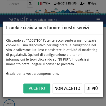
+39 351 8118 370
0pz.
IT/€
I cookie ci aiutano a fornire i nostri servizi
Home
>
Gommoni e motori
Cliccando su "ACCETTO" l'utente acconsente a memorizzare
cookie sul suo dispositivo per migliorare la navigazione nel
sito, analizzarne l'utilizzo e assistere le attività di marketing
Gommone GLADIATOR ACTIVE
di pagaiate.it. Opzioni di configurazione e ulteriori
informazioni le trovi cliccando su "DI PIU'". In qualsiasi
C370AL orange dark gray -
momento potrai negare il consenso prestato.
gommone gonfiabile con
Grazie per la vostra comprensione.
pavimento in alluminio - set:
ACCETTO
NON ACCETTO
DI PIÙ
senza motore
PAGAIA