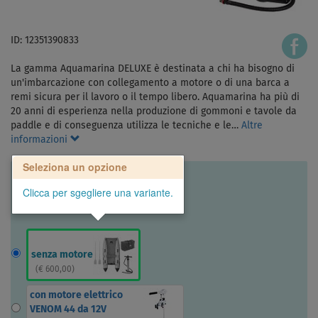
ID: 12351390833
La gamma Aquamarina DELUXE è destinata a chi ha bisogno di
un'imbarcazione con collegamento a motore o di una barca a
remi sicura per il lavoro o il tempo libero. Aquamarina ha più di
20 anni di esperienza nella produzione di gommoni e tavole da
paddle e di conseguenza utilizza le tecniche e le…
Altre
informazioni
Seleziona un opzione
Clicca per sgegliere una variante.
senza motore
(
€ 600,00
)
con motore elettrico
VENOM 44 da 12V