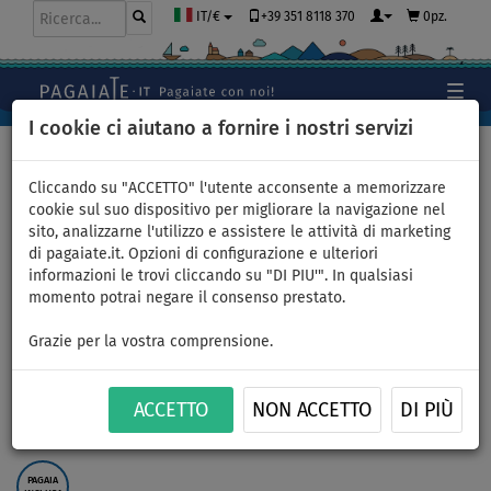
+39 351 8118 370
0pz.
IT/€
I cookie ci aiutano a fornire i nostri servizi
Home
>
Gommoni e motori
Cliccando su "ACCETTO" l'utente acconsente a memorizzare
cookie sul suo dispositivo per migliorare la navigazione nel
sito, analizzarne l'utilizzo e assistere le attività di marketing
Gommone AQUA MARINA U-
di pagaiate.it. Opzioni di configurazione e ulteriori
informazioni le trovi cliccando su "DI PIU'". In qualsiasi
DeLuxe 2,5m AD - gommone
momento potrai negare il consenso prestato.
gonfiabile con pavimento in
Grazie per la vostra comprensione.
drop-stitch - set: senza
ACCETTO
NON ACCETTO
DI PIÙ
motore
PAGAIA