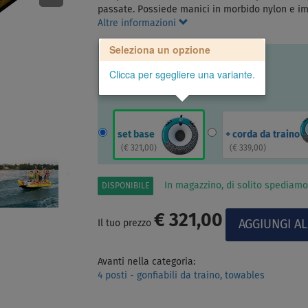
passate. Possiede manici in morbido nylon e im
Altre informazioni
Seleziona un opzione
Clicca per sgegliere una variante.
set base
+ corda da traino
(
€ 321,00
)
(
€ 339,00
)
In magazzino, di solito spediamo
DISPONIBILE
€ 321,00
Il tuo prezzo
Avanti nella categoria:
4 posti - gonfiabili da traino, towables