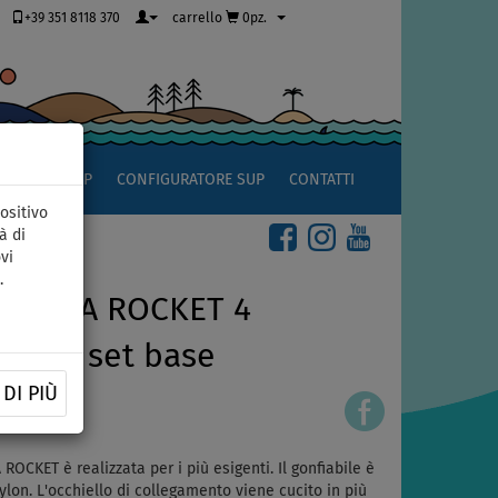
+39 351 8118 370
carrello
0pz.
OCCIO AL SUP
CONFIGURATORE SUP
CONTATTI
ositivo
à di
vi
.
SPINERA ROCKET 4
zione: set base
DI PIÙ
OCKET è realizzata per i più esigenti. Il gonfiabile è
on. L'occhiello di collegamento viene cucito in più