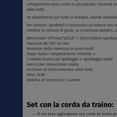
collegamento viene cucito in più passate. Possiede man
dalla sella.
Un divertimento per tutta la famiglia. Grande stabilità 
Per trainare i gonfiabili è necessario un motore con un
Limitare la velocità di guida, se si trainano bambini, 
Dimensioni: 139"x44,5"x20,25'' /
353x113x56cm
(gonfiat
Spessore del PVC: 0,7 mm
Materiale della copertura in nylon: 840D
Doppi manici completamente imbottiti: 4
3 valvole Boston per gonfiaggio e sgonfiaggio rapidi
Gancio per connessione rapida
Occhione di traino anteriore extra forte
Peso: 10,96
Sistema di sicurezza a 3 camere
Set con la corda da traino:
Al set base aggiungiamo una corda da traino pe