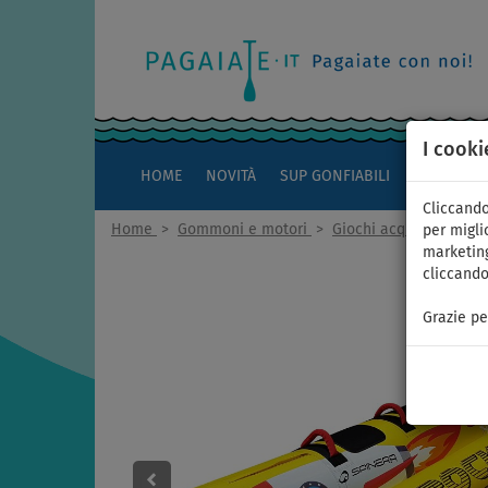
I cooki
HOME
NOVITÀ
SUP GONFIABILI
KAYAK
Cliccando
Home
>
Gommoni e motori
>
Giochi acquatici gonf.
per miglio
marketing
cliccando
Grazie pe