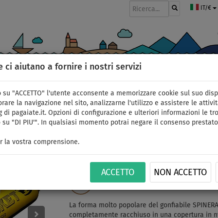
IT/€
e ci aiutano a fornire i nostri servizi
GOMMONI
PAGAIE
VELE
ABBIGLIAMENTO
ACCESSORI
APPR
 su "ACCETTO" l'utente acconsente a memorizzare cookie sul suo disp
>
4 posti
rare la navigazione nel sito, analizzarne l'utilizzo e assistere le attivit
 di pagaiate.it. Opzioni di configurazione e ulteriori informazioni le tro
 su "DI PIU'". In qualsiasi momento potrai negare il consenso prestato
Gonfiabile da traino 
r la vostra comprensione.
towable - 4 posti - op
ACCETTO
NON ACCETTO
CONSEGNA
ID: 12351390595
GRATUITA
La forma molto popolare del gonfiabile SPINERA R
completamente racchiuso in una copertura in nyl