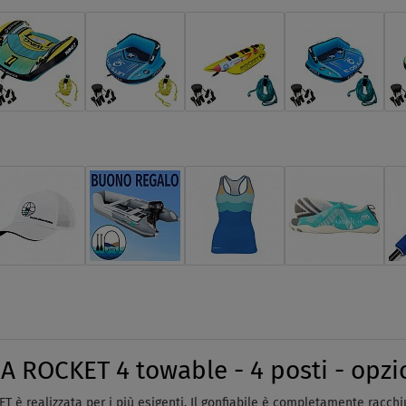
A ROCKET 4 towable - 4 posti - opzi
è realizzata per i più esigenti. Il gonfiabile è completamente racchiu