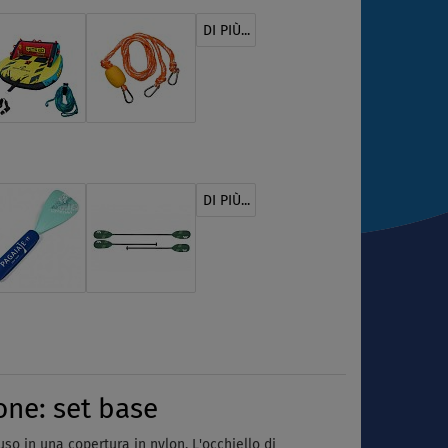
DI PIÙ...
DI PIÙ...
one: set base
so in una copertura in nylon. L'occhiello di