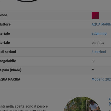
olore
duttore
AQUA MARI
eriale
alluminio
eriale
plastica
di sezioni
3-sezioni
regolabile
Si
 pala (blade)
M
 AQUA MARINA
Modello 202
C
(
nti nella scelta sono il peso e