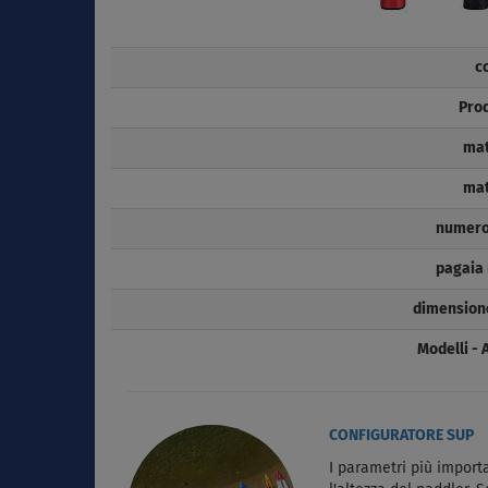
c
Pro
mat
mat
numero 
pagaia 
dimensione
Modelli -
CONFIGURATORE SUP
I parametri più importa