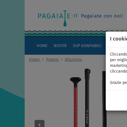
I cooki
HOME
NOVITÀ
SUP GONFIABILI
KAYAK
Cliccando
Home
>
Pagaie
>
Alluminio
per miglio
marketing
cliccando
Grazie pe