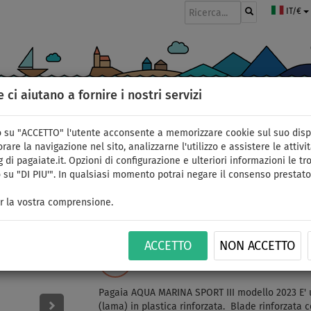
IT/€
e ci aiutano a fornire i nostri servizi
GOMMONI
PAGAIE
VELE
ABBIGLIAMENTO
ACCESSORI
APPR
 su "ACCETTO" l'utente acconsente a memorizzare cookie sul suo disp
rare la navigazione nel sito, analizzarne l'utilizzo e assistere le attivit
 di pagaiate.it. Opzioni di configurazione e ulteriori informazioni le tro
 su "DI PIU'". In qualsiasi momento potrai negare il consenso prestato
Pagaia AQUA MARINA SP
r la vostra comprensione.
3 sezioni per SUP gonfi
ACCETTO
NON ACCETTO
FINO A
ID: 12351390266
-22
%
Pagaia AQUA MARINA SPORT III modello 2023 E' u
(lama) in plastica rinforzata. Blade rinforzata c