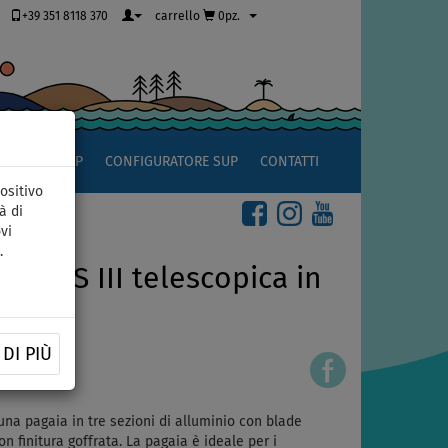
+39 351 8118 370
carrello
0pz.
OCCIO AL SUP
CONFIGURATORE SUP
CONTATTI
ositivo
à di
vi
.
ORTS III telescopica in
abili
DI PIÙ
na pagaia in tre sezioni di alluminio con blade
on finitura goffrata. La pagaia è ideale per i