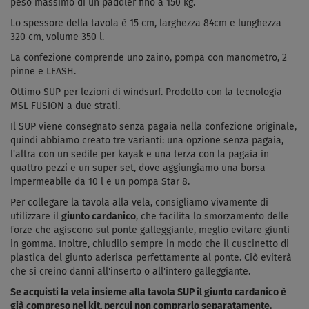
peso massimo di un paddler fino a 150 kg.
Lo spessore della tavola è 15 cm, larghezza 84cm e lunghezza
320 cm, volume 350 l.
La confezione comprende uno zaino, pompa con manometro, 2
pinne e LEASH.
Ottimo SUP per lezioni di windsurf. Prodotto con la tecnologia
MSL FUSION a due strati.
Il SUP viene consegnato senza pagaia nella confezione originale,
quindi abbiamo creato tre varianti: una opzione senza pagaia,
l'altra con un sedile per kayak e una terza con la pagaia in
quattro pezzi e un super set, dove aggiungiamo una borsa
impermeabile da 10 l e un pompa Star 8.
Per collegare la tavola alla vela, consigliamo vivamente di
utilizzare il
giunto cardanico
, che facilita lo smorzamento delle
forze che agiscono sul ponte galleggiante, meglio evitare giunti
in gomma. Inoltre, chiudilo sempre in modo che il cuscinetto di
plastica del giunto aderisca perfettamente al ponte. Ciò eviterà
che si creino danni all'inserto o all'intero galleggiante.
Se acquisti la vela insieme alla tavola SUP il giunto cardanico è
già compreso nel kit, percui non comprarlo separatamente.