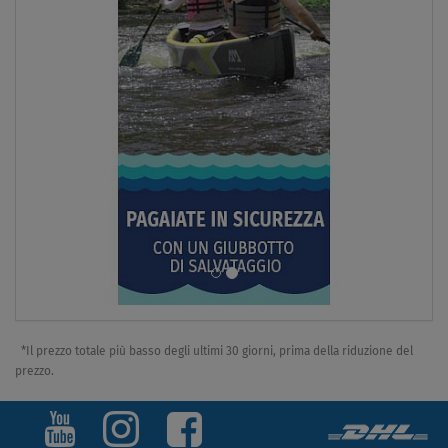
350 l
FINO A
140 kg
VERSIONE
KAYAK
VENDUTO
CONSEGNA
GRATUITA
SUP GLADIATOR ONE 12'6 Lime -
€ 260,00
*Il prezzo totale più basso degli ultimi 30 giorni, prima della riduzione del
SCHERMO
prezzo.