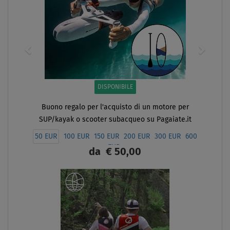
PONIBILE
cquisto di un motore per
subacqueo su Pagaiate.it
 EUR
200 EUR
300 EUR
600
EUR
€ 50,00
HERMO
THE BEST
PAGAIA
INCLUSA