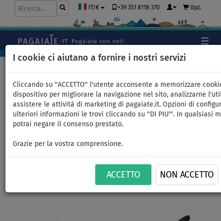
+39 351 8118 370
0pz.
IT/€
I cookie ci aiutano a fornire i nostri servizi
Home
>
SUP gonfiabili
>
ALL ROUND MEDI
Cliccando su "ACCETTO" l'utente acconsente a memorizzare cooki
dispositivo per migliorare la navigazione nel sito, analizzarne l'uti
assistere le attività di marketing di pagaiate.it. Opzioni di configu
SUP AQUA MARINA Blade 10'6
ulteriori informazioni le trovi cliccando su "DI PIU'". In qualsiasi
potrai negare il consenso prestato.
- SUP gonfiabile e WindSUP -
Grazie per la vostra comprensione.
opzione: set base
ACCETTO
NON ACCETTO
FINO A
FINO A
VERSIONE
CONSEGNA
350 l
-25
%
150 kg
VELA
GRATUITA
Previous
Nex