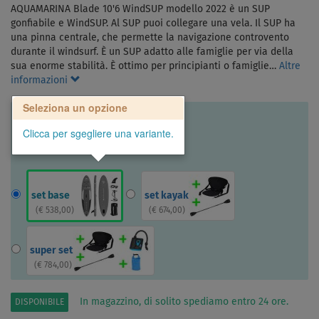
AQUAMARINA Blade 10'6 WindSUP modello 2022 è un SUP
gonfiabile e WindSUP. Al SUP puoi collegare una vela. Il SUP ha
una pinna centrale, che permette la navigazione controvento
durante il windsurf. È un SUP adatto alle famiglie per via della
sua enorme stabilità. È ottimo per principianti o famiglie…
Altre
informazioni
Seleziona un opzione
Clicca per sgegliere una variante.
set base
set kayak
(
€ 538,00
)
(
€ 674,00
)
super set
(
€ 784,00
)
In magazzino, di solito spediamo entro 24 ore.
DISPONIBILE