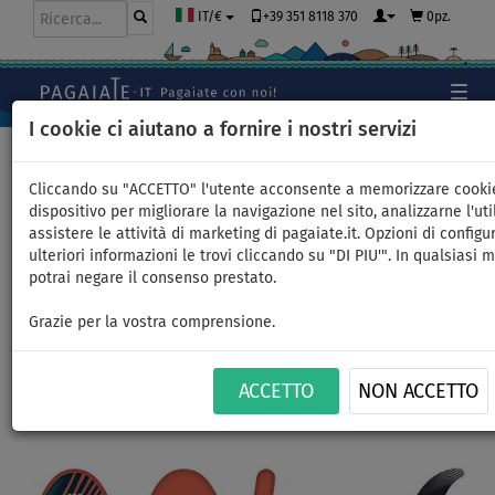
+39 351 8118 370
0pz.
IT/€
I cookie ci aiutano a fornire i nostri servizi
Home
>
SUP gonfiabili
>
ALLROUND GRANDI
Cliccando su "ACCETTO" l'utente acconsente a memorizzare cooki
dispositivo per migliorare la navigazione nel sito, analizzarne l'uti
assistere le attività di marketing di pagaiate.it. Opzioni di configu
SUP AQUA MARINA MONSTER
ulteriori informazioni le trovi cliccando su "DI PIU'". In qualsiasi
potrai negare il consenso prestato.
12'0 - SUP gonfiabile -
Grazie per la vostra comprensione.
opzione: canoe set
ACCETTO
NON ACCETTO
FINO A
FINO A
PAGAIA
VERSIONE
CONSEGNA
-26
%
170 kg
INCLUSA
KAYAK
GRATUITA
Previous
Nex