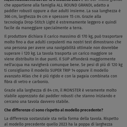
che appartiene alla famiglia ALL ROUND GRANDI, adatto a
paddler robusti oppure a due adulti insieme. La sua lunghezza è
366 cm, larghezza 84 cm e spessore 15 cm. Grazie alla
tecnologia Drop-Stitch Light è estremamente leggero e quindi
facile da maneggiare specialmente a terra.
Il produttore dichiara il carico massimo di 170 kg, può trasportare
molto fino a due adulti corpulenti ma nostri test dimostrano che
una persona per avere una navigabilità ottimale non dovrebbe
superare i 120 kg. La tavola trasporta un carico maggiore se
viene distribuito in due punti. Il SUP affonderà maggiormente
nell'acqua ma navigherà comunque bene. Se pesi di più di 120 kg
ti consigliamo il modello SUPER TRIP 14 oppure il modello
avanzato Atlas che è più rigido e con la pagaia combinata con
fibra di vetro e carbonio.
Grazie alla larghezza di 84 cm, il MONSTER è veramente molto
stabile apprezzato dai paddler robusti che stanno iniziando e
cercano una tavola davvero stabile.
Che differenze ci sono rispetto al modello precedente?
La differenza sostanziale sta nella forma della tavola. Rispetto
al modello precedente quello 2023 ha la poppa di larghezza