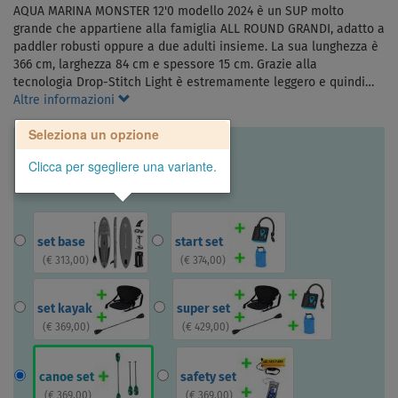
AQUA MARINA MONSTER 12'0 modello 2024 è un SUP molto
grande che appartiene alla famiglia ALL ROUND GRANDI, adatto a
paddler robusti oppure a due adulti insieme. La sua lunghezza è
366 cm, larghezza 84 cm e spessore 15 cm. Grazie alla
tecnologia Drop-Stitch Light è estremamente leggero e quindi…
Altre informazioni
Seleziona un opzione
Clicca per sgegliere una variante.
set base
start set
(
€ 313,00
)
(
€ 374,00
)
set kayak
super set
(
€ 369,00
)
(
€ 429,00
)
canoe set
safety set
(
€ 369,00
)
(
€ 369,00
)