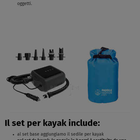
oggetti.
Il set per kayak include:
al set base aggiungiamo il sedile per kayak