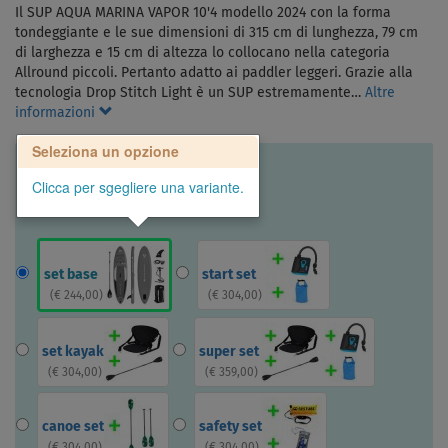
Il SUP AQUA MARINA VAPOR 10'4 modello 2024 con la forma
tondeggiante e le sue dimensioni di 315 cm di lunghezza, 79 cm
di larghezza e 15 cm di altezza lo collocano nella categoria
Allround piccoli. Pertanto adatto ai paddler leggeri. Grazie alla
tecnologia Drop Stitch Light è un SUP estremamente…
Altre
informazioni
Seleziona un opzione
Clicca per sgegliere una variante.
set base
start set
(
€ 244,00
)
(
€ 304,00
)
set kayak
super set
(
€ 304,00
)
(
€ 359,00
)
canoe set
safety set
(
€ 304,00
)
(
€ 304,00
)