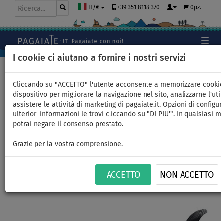
+39 351 8118 370
0pz.
IT/€
I cookie ci aiutano a fornire i nostri servizi
Home
>
SUP gonfiabili
>
ALL ROUND PICCOLI
Cliccando su "ACCETTO" l'utente acconsente a memorizzare cooki
dispositivo per migliorare la navigazione nel sito, analizzarne l'uti
assistere le attività di marketing di pagaiate.it. Opzioni di configu
SUP AQUA MARINA VAPOR 10'4
ulteriori informazioni le trovi cliccando su "DI PIU'". In qualsiasi
potrai negare il consenso prestato.
- SUP gonfiabile - opzione:
Grazie per la vostra comprensione.
set base
ACCETTO
NON ACCETTO
FINO A
FINO A
PAGAIA
VERSIONE
CONSEGNA
-36
%
140 kg
INCLUSA
KAYAK
GRATUITA
Previous
Nex