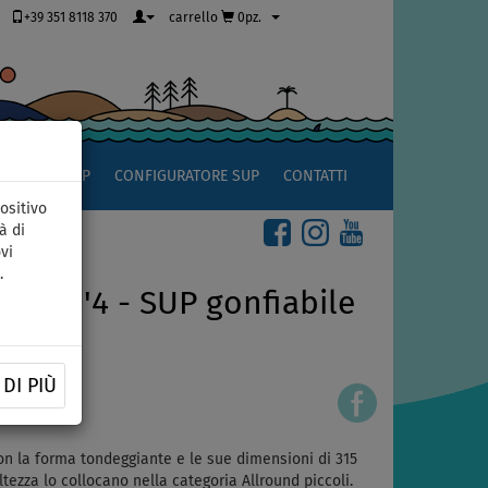
+39 351 8118 370
carrello
0pz.
OCCIO AL SUP
CONFIGURATORE SUP
CONTATTI
ositivo
à di
vi
.
R 10'4 - SUP gonfiabile
DI PIÙ
51390279
n la forma tondeggiante e le sue dimensioni di 315
tezza lo collocano nella categoria Allround piccoli.