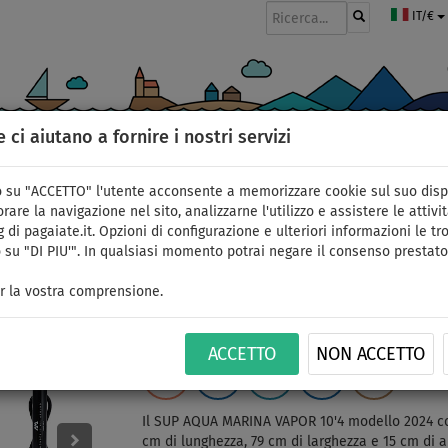
IT/€
e ci aiutano a fornire i nostri servizi
GOMMONI
PAGAIE
VELE
ABBIGLIAMENTO
ACCESSORI
APPR
 su "ACCETTO" l'utente acconsente a memorizzare cookie sul suo disp
rare la navigazione nel sito, analizzarne l'utilizzo e assistere le attivit
 di pagaiate.it. Opzioni di configurazione e ulteriori informazioni le tro
 su "DI PIU'". In qualsiasi momento potrai negare il consenso prestato
SUP AQUA MARINA VAPO
r la vostra comprensione.
- opzione: canoe set
ACCETTO
NON ACCETTO
FINO A
FINO A
PAGAIA
VERSIONE
CONSEGNA
ID: 123
-31
%
140 kg
INCLUSA
KAYAK
GRATUITA
Il SUP AQUA MARINA VAPOR 10'4 modello 2024 co
cm di lunghezza, 79 cm di larghezza e 15 cm di al