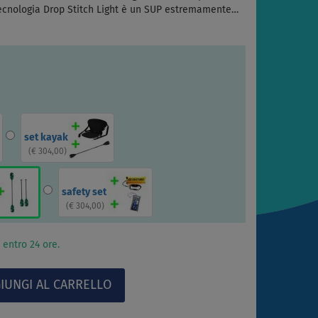
 tecnologia Drop Stitch Light è un SUP estremamente…
set kayak
(
€ 304,00
)
safety set
(
€ 304,00
)
 entro 24 ore.