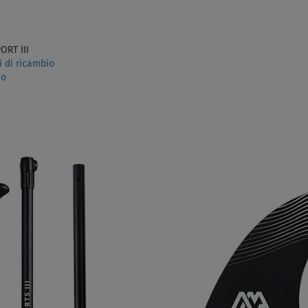
ORT III
i di ricambio
io