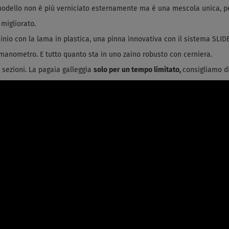
o modello non è più verniciato esternamente ma è una mescola unica, pe
 migliorato.
inio con la lama in plastica, una pinna innovativa con il sistema SLIDE
anometro. E tutto quanto sta in uno zaino robusto con cerniera.
3 sezioni. La pagaia galleggia
solo per un tempo limitato,
consigliamo di