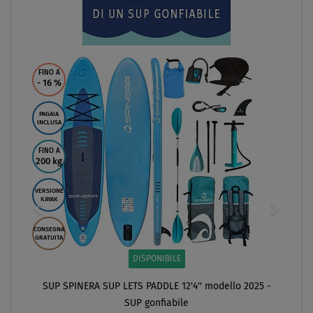
FINO A
- 16
%
PAGAIA
INCLUSA
FINO A
200 kg
VERSIONE
KAYAK
CONSEGNA
GRATUITA
DISPONIBILE
SUP SPINERA SUP LETS PADDLE 12'4'' modello 2025 -
SUP gonfiabile