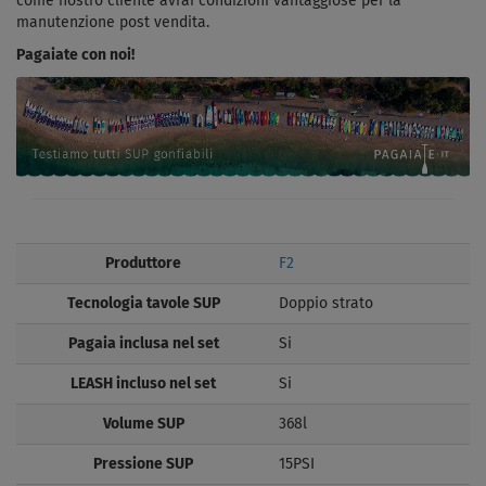
come nostro cliente avrai condizioni vantaggiose per la
manutenzione post vendita.
Pagaiate con noi!
Produttore
F2
Tecnologia tavole SUP
Doppio strato
Pagaia inclusa nel set
Si
LEASH incluso nel set
Si
Volume SUP
368l
Pressione SUP
15PSI