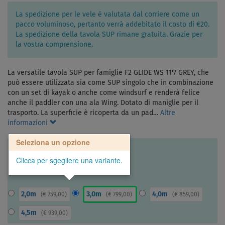
La spedizione per le vele è valutata dal corriere come un
pacco voluminoso, pertanto verrà addebitato il costo di €20.
La spedizione della tavola SUP rimane gratuita. Grazie per
la vostra comprensione.
La versatile tavola SUP per famiglie F2 GLIDE WS 11'7 GREY, che
può essere utilizzata sia come SUP singolo che in combinazione
con un set di kayak o anche come windsurf e renderà felice
anche il paddler con una ala Wing. Dotato di maniglie per il
trasporto. La superficie è ricoperta da un pad…
Altre
informazioni
Seleziona un opzione
Clicca per sgegliere una variante.
2,0m
3,0m
4,0m
(
€ 759,00
)
(
€ 799,00
)
(
€ 859,00
)
4,5m
(
€ 939,00
)