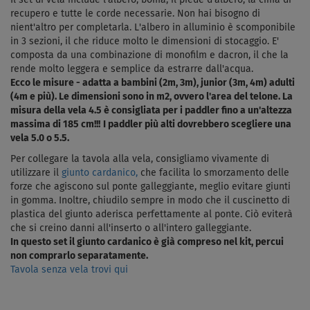
recupero e tutte le corde necessarie. Non hai bisogno di
nient'altro per completarla. L'albero in alluminio è scomponibile
in 3 sezioni, il che riduce molto le dimensioni di stocaggio. E'
composta da una combinazione di monofilm e dacron, il che la
rende molto leggera e semplice da estrarre dall'acqua.
Ecco le misure - adatta a bambini (2m, 3m), junior (3m, 4m) adulti
(4m e più). Le dimensioni sono in m2, ovvero l'area del telone.
La
misura della vela 4.5 è consigliata per i paddler fino a un'altezza
massima di 185 cm!!!
I paddler più alti dovrebbero scegliere una
vela 5.0 o 5.5.
Per collegare la tavola alla vela, consigliamo vivamente di
utilizzare il
giunto cardanico,
che facilita lo smorzamento delle
forze che agiscono sul ponte galleggiante, meglio evitare giunti
in gomma. Inoltre, chiudilo sempre in modo che il cuscinetto di
plastica del giunto aderisca perfettamente al ponte. Ciò eviterà
che si creino danni all'inserto o all'intero galleggiante.
In questo set il giunto cardanico è già compreso nel kit, percui
non comprarlo separatamente.
Tavola senza vela trovi qui