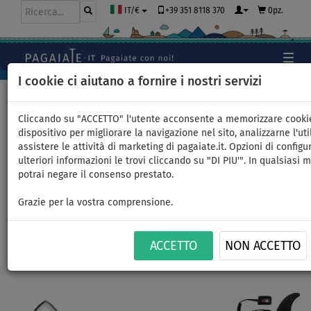
+39 351 8118 370
0pz.
IT/€
I cookie ci aiutano a fornire i nostri servizi
Home
>
SUP gonfiabili
>
ALLROUND GRANDI
Cliccando su "ACCETTO" l'utente acconsente a memorizzare cooki
dispositivo per migliorare la navigazione nel sito, analizzarne l'uti
assistere le attività di marketing di pagaiate.it. Opzioni di configu
SUP F2 GLIDE WS 11'7 GREY
ulteriori informazioni le trovi cliccando su "DI PIU'". In qualsiasi
potrai negare il consenso prestato.
con vela - SUP gonfiabile e
Grazie per la vostra comprensione.
WindSUP - superficie: 3,0m
ACCETTO
NON ACCETTO
FINO A
FINO A
PAGAIA
VERSIONE
VERSIONE
CONSEGNA
-5
%
170 kg
INCLUSA
KAYAK
VELA
GRATUITA
Previous
Nex