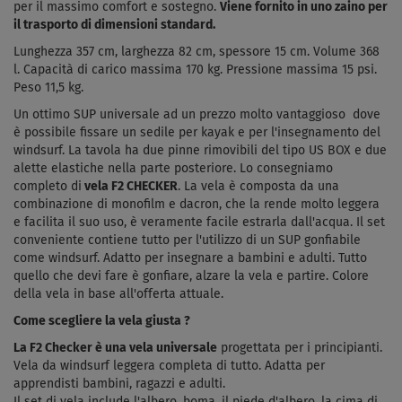
per il massimo comfort e sostegno.
Viene fornito in uno zaino per
il trasporto di dimensioni standard.
Lunghezza 357 cm, larghezza 82 cm, spessore 15 cm. Volume 368
l. Capacità di carico massima 170 kg. Pressione massima 15 psi.
Peso 11,5 kg.
Un ottimo SUP universale ad un prezzo molto vantaggioso
dove
è possibile fissare un sedile per kayak e
per l'insegnamento del
windsurf. La tavola ha due pinne rimovibili del tipo US BOX e due
alette elastiche nella parte posteriore. Lo consegniamo
completo di
vela F2 CHECKER
.
La vela è composta da una
combinazione di monofilm e dacron, che la rende molto leggera
e facilita il suo uso, è veramente facile estrarla dall'acqua.
Il set
conveniente contiene tutto per l'utilizzo di un SUP gonfiabile
come windsurf. Adatto per insegnare a bambini e adulti. Tutto
quello che devi fare è gonfiare, alzare la vela e partire. Colore
della vela in base all'offerta attuale.
Come scegliere la vela giusta ?
La F2 Checker è una vela universale
progettata per i principianti.
Vela da windsurf leggera completa di tutto. Adatta per
apprendisti bambini, ragazzi e adulti.
Il set di vela include l'albero, boma, il piede d'albero, la cima di