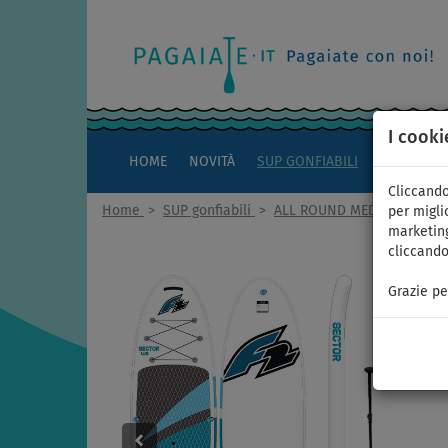
I cooki
HOME
NOVITÀ
SUP GONFIABILI
KAYAK
Cliccando
Home
>
SUP gonfiabili
>
ALL ROUND MEDI
per miglio
marketing
cliccando
Grazie pe