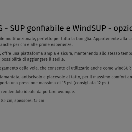
 - SUP gonfiabile e WindSUP - opzio
le multifunzionale, perfetto per tutta la famiglia. Appartenente alla c
o, anche per chi è alle prime esperienze.
, offre una piattaforma ampia e sicura, mantenendo allo stesso tempo
 possibilità di aggiungere il sedile.
ollegamento della vela, che consente di utilizzarlo anche come windSUP
diamantata, antiscivolo e piacevole al tatto, per il massimo comfort an
pporta una pressione massima di 15 psi (consigliata 12 psi).
o, rendendolo ideale da portare ovunque.
: 85 cm, spessore: 15 cm