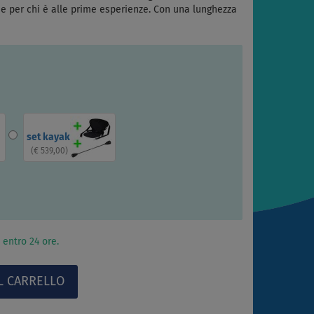
nche per chi è alle prime esperienze. Con una lunghezza
set kayak
(
€ 539,00
)
 entro 24 ore.