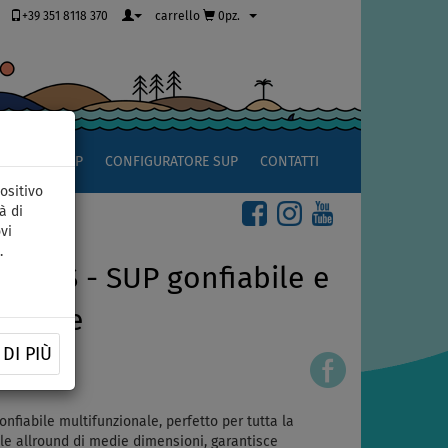
+39 351 8118 370
carrello
0pz.
OCCIO AL SUP
CONFIGURATORE SUP
CONTATTI
ositivo
à di
vi
.
UE WS - SUP gonfiabile e
t base
DI PIÙ
51392299
nfiabile multifunzionale, perfetto per tutta la
ole allround di medie dimensioni, garantisce