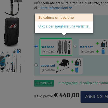
un’eccellente stabilità e facilità di utilizzo, a
di…
Altre informazioni
Seleziona un opzione
Clicca per sgegliere una variante.
set base
start set
(
€ 440,00
)
(
€ 499,00
)
super set
(
€ 599,00
)
In magazzino, di solito spediamo
DISPONIBILE
€ 440,00
Il tuo prezzo