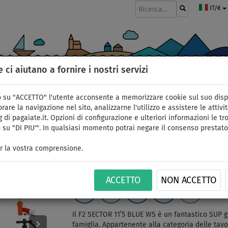
IT/€
e ci aiutano a fornire i nostri servizi
GOMMONI
PAGAIE
VELE
ABBIGLIAMENTO
ACCESSORI
APPR
 su "ACCETTO" l'utente acconsente a memorizzare cookie sul suo disp
rare la navigazione nel sito, analizzarne l'utilizzo e assistere le attivit
 di pagaiate.it. Opzioni di configurazione e ulteriori informazioni le tro
 su "DI PIU'". In qualsiasi momento potrai negare il consenso prestato
SUP F2 SECTOR 11'5 BL
r la vostra comprensione.
WindSUP - opzione: se
ACCETTO
NON ACCETTO
FINO A
PAGAIA
VERSIONE
VERSIONE
CONSEGNA
ID: 123
165 kg
INCLUSA
KAYAK
VELA
GRATUITA
Il F2 SECTOR 11’5 BLUE WS è un fantastico SUP go
famiglia. Appartenente alla categoria delle tav