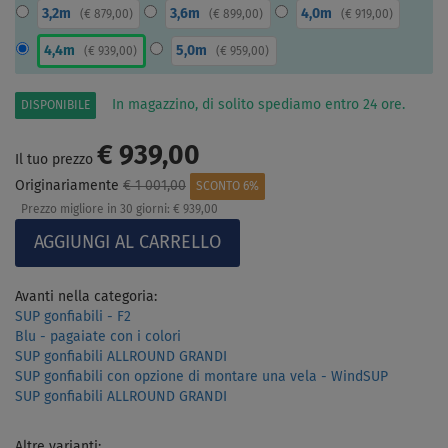
3,2m
3,6m
4,0m
(
€ 879,00
)
(
€ 899,00
)
(
€ 919,00
)
4,4m
5,0m
(
€ 939,00
)
(
€ 959,00
)
In magazzino, di solito spediamo entro 24 ore.
DISPONIBILE
€ 939,00
Il tuo prezzo
Originariamente
€ 1 001,00
SCONTO 6%
Prezzo migliore in 30 giorni:
€ 939,00
Avanti nella categoria:
SUP gonfiabili - F2
Blu - pagaiate con i colori
SUP gonfiabili ALLROUND GRANDI
SUP gonfiabili con opzione di montare una vela - WindSUP
SUP gonfiabili ALLROUND GRANDI
Altre varianti: