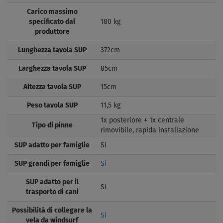
Carico massimo
specificato dal
180 kg
produttore
Lunghezza tavola SUP
372cm
Larghezza tavola SUP
85cm
Altezza tavola SUP
15cm
Peso tavola SUP
11,5 kg
1x posteriore + 1x centrale
Tipo di pinne
rimovibile, rapida installazione
SUP adatto per famiglie
Si
SUP grandi per famiglie
Si
SUP adatto per il
Si
trasporto di cani
Possibilità di collegare la
Si
vela da windsurf