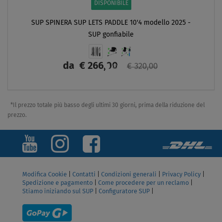
DISPONIBILE
TS PADDLE 10'4 modello 2025 -
P gonfiabile
66,00
€ 320,00
SCHERMO
*Il prezzo totale più basso degli ultimi 30 giorni, prima della riduzione del
prezzo.
Modifica Cookie
|
Contatti
|
Condizioni generali
|
Privacy Policy
|
Spedizione e pagamento
|
Come procedere per un reclamo
|
Stiamo iniziando sul SUP
|
Configuratore SUP
|