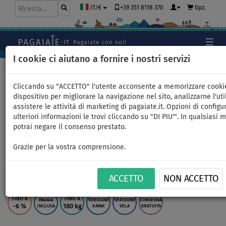
+39 351 8118 370
0pz.
IT/€
I cookie ci aiutano a fornire i nostri servizi
Home
>
SUP gonfiabili
>
ALLROUND GRANDI
Cliccando su "ACCETTO" l'utente acconsente a memorizzare cooki
dispositivo per migliorare la navigazione nel sito, analizzarne l'uti
assistere le attività di marketing di pagaiate.it. Opzioni di configu
SUP F2 SECTOR 12'2 BLUE
ulteriori informazioni le trovi cliccando su "DI PIU'". In qualsiasi
potrai negare il consenso prestato.
completo di vela - SUP
Grazie per la vostra comprensione.
gonfiabile WindSUP -
superficie: 4,4m
ACCETTO
NON ACCETTO
FINO A
FINO A
PAGAIA
VERSIONE
VERSIONE
CONSEGNA
-6
%
180 kg
INCLUSA
KAYAK
VELA
GRATUITA