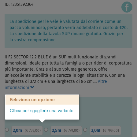
ID: 12351392364
La spedizione per le vele è valutata dal corriere come un
pacco voluminoso, pertanto verrà addebitato il costo di €20.
La spedizione della tavola SUP rimane gratuita. Grazie per
la vostra comprensione.
Il F2 SECTOR 12’2 BLUE è un SUP multifunzionale di grandi
dimensioni, ideale per tutta la famiglia o per rider di corporatura
più importante. Grazie al suo volume generoso, offre
un’eccellente stabilità e sicurezza in ogni situazione. Con una
lunghezza di 372 cm e una larghezza di 86 cm,…
Altre
informazioni
Seleziona un opzione
Clicca per sgegliere una variante.
2,0m
2,5m
3,0m
(
€ 759,00
)
(
€ 779,00
)
(
€ 799,00
)