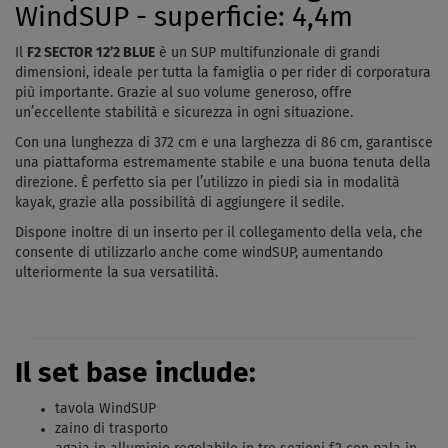
WindSUP - superficie: 4,4m
Il
F2 SECTOR 12’2 BLUE
è un SUP multifunzionale di grandi
dimensioni, ideale per tutta la famiglia o per rider di corporatura
più importante. Grazie al suo volume generoso, offre
un’eccellente stabilità e sicurezza in ogni situazione.
Con una lunghezza di 372 cm e una larghezza di 86 cm, garantisce
una piattaforma estremamente stabile e una buona tenuta della
direzione. È perfetto sia per l’utilizzo in piedi sia in modalità
kayak, grazie alla possibilità di aggiungere il sedile.
Dispone inoltre di un inserto per il collegamento della vela, che
consente di utilizzarlo anche come windSUP, aumentando
ulteriormente la sua versatilità.
La tavola è dotata di pratiche maniglie per il trasporto e di un
ponte rivestito in EVA con finitura diamantata, antiscivolo e
confortevole, ideale anche per uscite prolungate. La struttura
resistente supporta una pressione massima di 15 psi.
Il set base include:
Fornito completo di zaino da trasporto, è facile da portare
tavola WindSUP
ovunque e pronto all’uso in ogni momento.
zaino di trasporto
Caratteristiche tecniche della tavola:
l
unghezza: 372 cm,