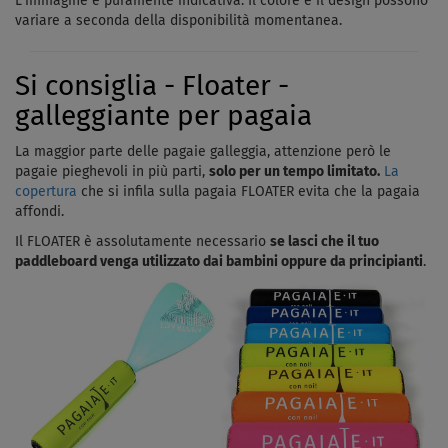
L'immagine è puramente indicativa. Il colore e il design possono
che si creino danni all'inserto o all'intero galleggiante.
variare a seconda della disponibilità momentanea.
In questo pacchetto acquisti la tavola completa di vela e il giunto
cardanico è già incluso nel kit, quindi non è necessario
Si consiglia - Floater -
acquistarlo separatamente.
galleggiante per pagaia
La maggior parte delle pagaie galleggia, attenzione però le
pagaie pieghevoli in più parti,
solo per un tempo limitato.
La
copertura
che si infila sulla pagaia FLOATER evita che la pagaia
affondi.
Il FLOATER è assolutamente necessario
se lasci che il tuo
paddleboard venga utilizzato dai bambini oppure da principianti
.