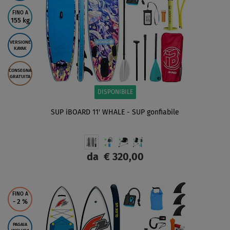
FINO A
155 kg
VERSIONE
KAYAK
CONSEGNA
GRATUITA
DISPONIBILE
SUP iBOARD 11' WHALE - SUP gonfiabile
da
€ 320,00
SCHERMO
FINO A
- 2
%
PAGAIA