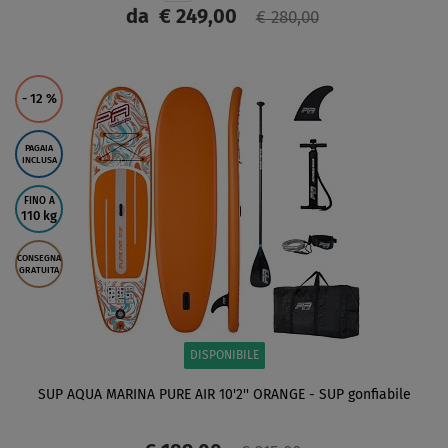
da
€ 249,00
€ 280,00
SCHERMO
- 12
%
PAGAIA
INCLUSA
FINO A
110 kg
CONSEGNA
GRATUITA
DISPONIBILE
SUP AQUA MARINA PURE AIR 10'2'' ORANGE - SUP gonfiabile