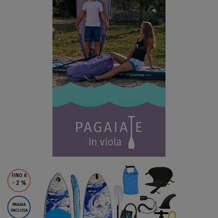
FINO A
- 2
%
PAGAIA
INCLUSA