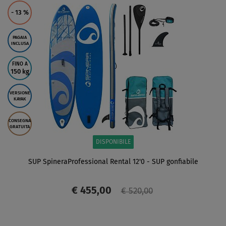
- 13
%
PAGAIA
INCLUSA
FINO A
150 kg
VERSIONE
KAYAK
CONSEGNA
GRATUITA
DISPONIBILE
SUP SpineraProfessional Rental 12'0 - SUP gonfiabile
€ 455,00
€ 520,00