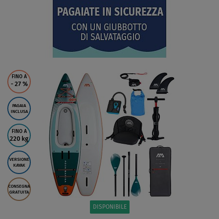
FINO A
- 27
%
PAGAIA
INCLUSA
FINO A
220 kg
VERSIONE
KAYAK
CONSEGNA
GRATUITA
DISPONIBILE