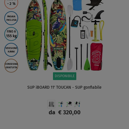
- 2
%
PAGAIA
INCLUSA
FINO A
155 kg
VERSIONE
KAYAK
CONSEGNA
GRATUITA
DISPONIBILE
SUP iBOARD 11' TOUCAN - SUP gonfiabile
da
€ 320,00
SCHERMO