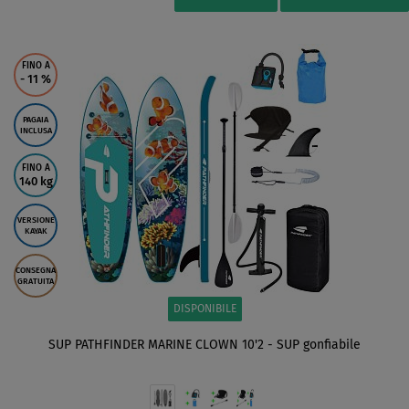
FINO A
- 11
%
PAGAIA
INCLUSA
FINO A
140 kg
VERSIONE
KAYAK
CONSEGNA
GRATUITA
DISPONIBILE
SUP PATHFINDER MARINE CLOWN 10'2 - SUP gonfiabile