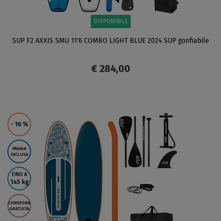
DISPONIBILE
SUP F2 AXXIS SMU 11'6 COMBO LIGHT BLUE 2024 SUP gonfiabile
€ 284,00
SCHERMO
- 16
%
PAGAIA
INCLUSA
FINO A
145 kg
CONSEGNA
GRATUITA