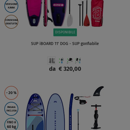
VERSIONE
KAYAK
CONSEGNA
GRATUITA
DISPONIBILE
SUP iBOARD 11' DOG - SUP gonfiabile
da
€ 320,00
SCHERMO
- 20
%
PAGAIA
INCLUSA
FINO A
60 kg