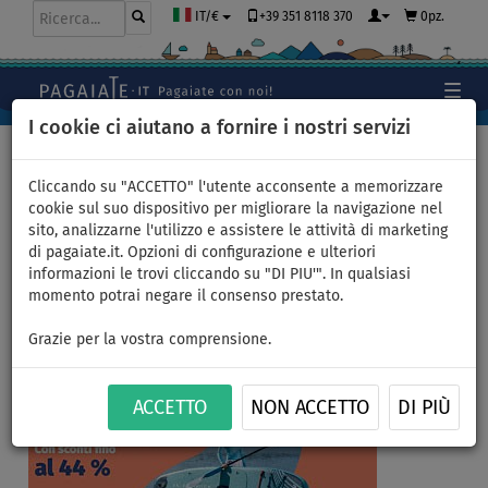
+39 351 8118 370
0pz.
IT/€
I cookie ci aiutano a fornire i nostri servizi
Home
>
SUP gonfiabili
Cliccando su "ACCETTO" l'utente acconsente a memorizzare
cookie sul suo dispositivo per migliorare la navigazione nel
sito, analizzarne l'utilizzo e assistere le attività di marketing
SUP gonfiabili
di pagaiate.it. Opzioni di configurazione e ulteriori
informazioni le trovi cliccando su "DI PIU'". In qualsiasi
momento potrai negare il consenso prestato.
Grazie per la vostra comprensione.
Articoli, video
Configuratore
Come
SUP
SUP
pagaiare SUP
ACCETTO
NON ACCETTO
DI PIÙ