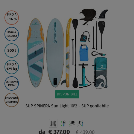
SCHERMO
FINO A
- 14
%
PAGAIA
INCLUSA
300 l
FINO A
125 kg
VERSIONE
KAYAK
DISPONIBILE
CONSEGNA
GRATUITA
SUP SPINERA Sun Light 10'2 - SUP gonfiabile
da
€ 377,00
€ 439,00