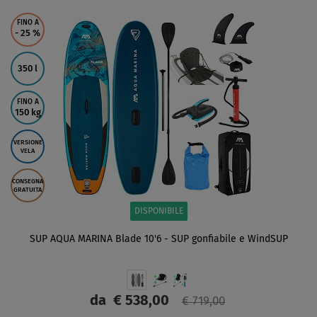
SCHERMO
FINO A
- 25
%
350 l
FINO A
150 kg
VERSIONE
VELA
CONSEGNA
GRATUITA
DISPONIBILE
SUP AQUA MARINA Blade 10'6 - SUP gonfiabile e WindSUP
da
€ 538,00
€ 719,00