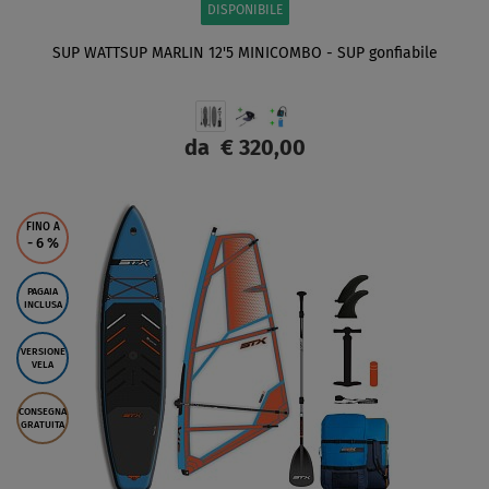
DISPONIBILE
SUP WATTSUP MARLIN 12'5 MINICOMBO - SUP gonfiabile
da
€ 320,00
SCHERMO
FINO A
- 6
%
PAGAIA
INCLUSA
VERSIONE
VELA
CONSEGNA
GRATUITA