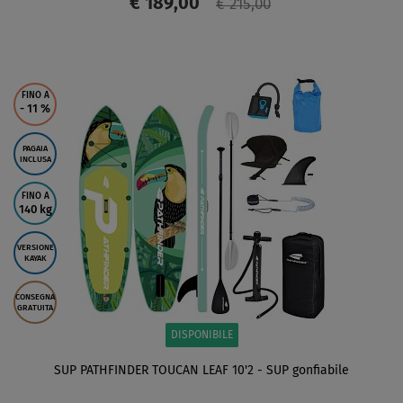
€ 189,00
€ 215,00
SCHERMO
FINO A
- 11
%
PAGAIA
INCLUSA
FINO A
140 kg
VERSIONE
KAYAK
CONSEGNA
GRATUITA
DISPONIBILE
SUP PATHFINDER TOUCAN LEAF 10'2 - SUP gonfiabile