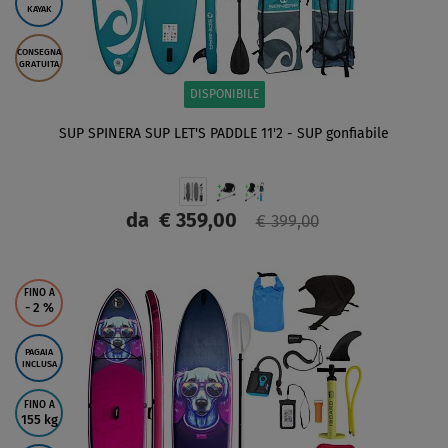
KAYAK
CONSEGNA
GRATUITA
DISPONIBILE
SUP SPINERA SUP LET'S PADDLE 11'2 - SUP gonfiabile
da
€ 359,00
€ 399,00
SCHERMO
FINO A
- 2
%
PAGAIA
INCLUSA
FINO A
155 kg