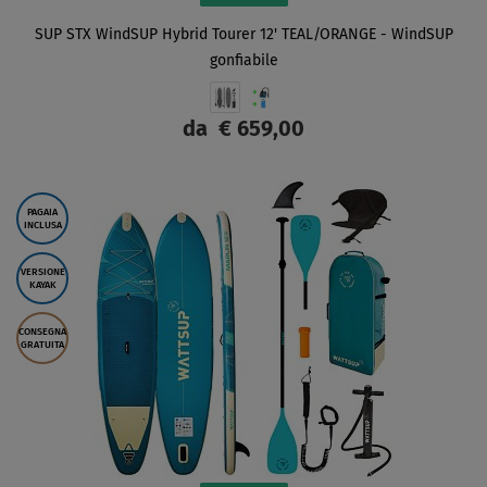
SUP STX WindSUP Hybrid Tourer 12' TEAL/ORANGE - WindSUP
gonfiabile
da
€ 659,00
SCHERMO
PAGAIA
INCLUSA
VERSIONE
KAYAK
CONSEGNA
GRATUITA