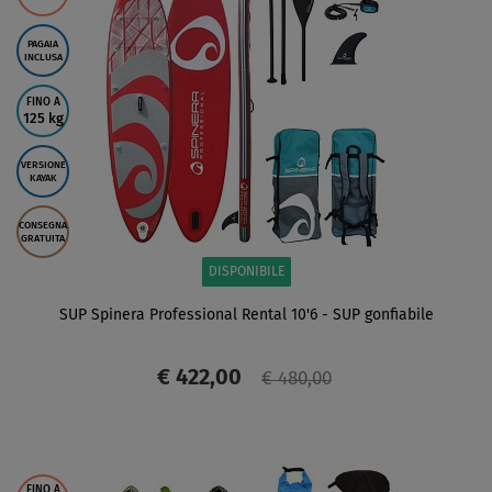
PAGAIA
INCLUSA
FINO A
125 kg
VERSIONE
KAYAK
CONSEGNA
GRATUITA
DISPONIBILE
SUP Spinera Professional Rental 10'6 - SUP gonfiabile
€ 422,00
€ 480,00
SCHERMO
FINO A