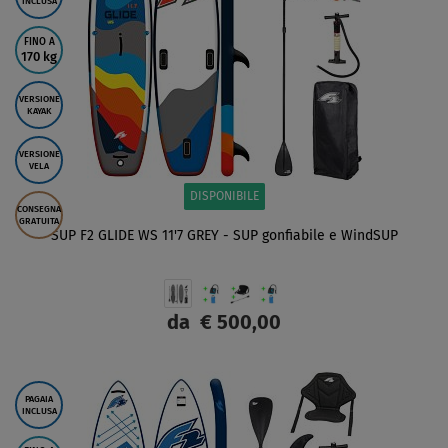
INCLUSA
FINO A
170 kg
VERSIONE
KAYAK
VERSIONE
VELA
DISPONIBILE
CONSEGNA
GRATUITA
SUP F2 GLIDE WS 11'7 GREY - SUP gonfiabile e WindSUP
da
€ 500,00
SCHERMO
PAGAIA
INCLUSA