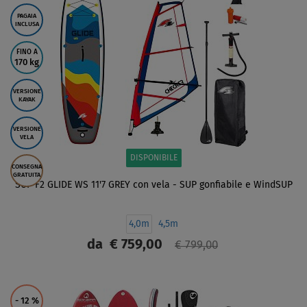
PAGAIA
INCLUSA
FINO A
170 kg
VERSIONE
KAYAK
VERSIONE
VELA
DISPONIBILE
CONSEGNA
GRATUITA
SUP F2 GLIDE WS 11'7 GREY con vela - SUP gonfiabile e WindSUP
4,0m
4,5m
da
€ 759,00
€ 799,00
SCHERMO
- 12
%