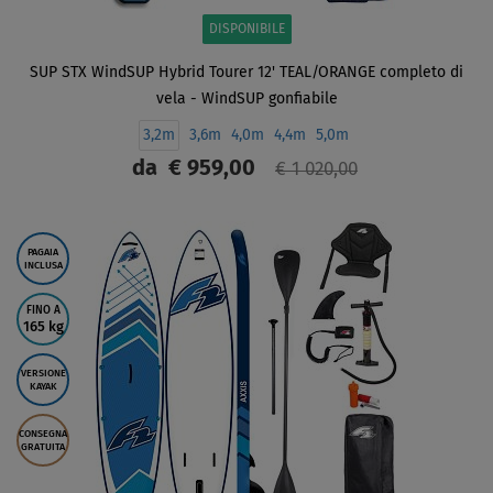
DISPONIBILE
SUP STX WindSUP Hybrid Tourer 12' TEAL/ORANGE completo di
vela - WindSUP gonfiabile
3,2m
3,6m
4,0m
4,4m
5,0m
da
€ 959,00
€ 1 020,00
SCHERMO
PAGAIA
INCLUSA
FINO A
165 kg
VERSIONE
KAYAK
CONSEGNA
GRATUITA