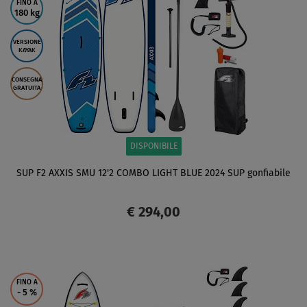
FINO A
180 kg
VERSIONE
KAYAK
CONSEGNA
GRATUITA
DISPONIBILE
SUP F2 AXXIS SMU 12'2 COMBO LIGHT BLUE 2024 SUP gonfiabile
€ 294,00
SCHERMO
FINO A
- 5
%