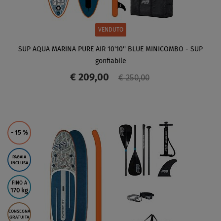
VENDUTO
SUP AQUA MARINA PURE AIR 10'10'' BLUE MINICOMBO - SUP
gonfiabile
€ 209,00
€ 250,00
SCHERMO
- 15
%
PAGAIA
INCLUSA
FINO A
170 kg
CONSEGNA
GRATUITA