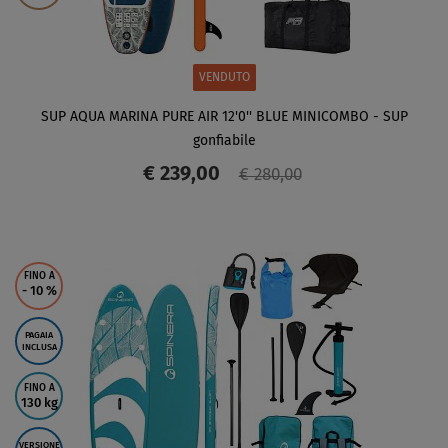
VENDUTO
SUP AQUA MARINA PURE AIR 12'0'' BLUE MINICOMBO - SUP
gonfiabile
€ 239,00
€ 280,00
SCHERMO
FINO A
- 10
%
PAGAIA
INCLUSA
FINO A
130 kg
VERSIONE