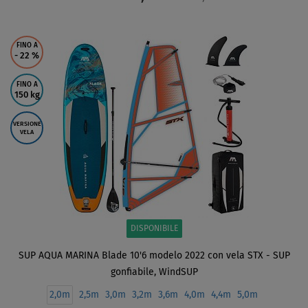
SCHERMO
FINO A
- 22
%
FINO A
150 kg
VERSIONE
VELA
DISPONIBILE
SUP AQUA MARINA Blade 10'6 modelo 2022 con vela STX - SUP
gonfiabile, WindSUP
2,0m
2,5m
3,0m
3,2m
3,6m
4,0m
4,4m
5,0m