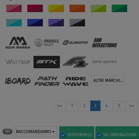
ALTRI MARCHI...
««
1
2
3
4
5
»»
RACCOMANDIAMO
127
DISPONIBILE
SU ORDINAZIONE