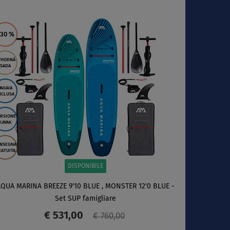
SCHERMO
 30
%
ÝHODNÁ
SADA
PAGAIA
NCLUSA
RSIONE
KAYAK
NSEGNA
ATUITA
DISPONIBILE
QUA MARINA BREEZE 9'10 BLUE , MONSTER 12'0 BLUE -
Set SUP famigliare
€ 531,00
€ 760,00