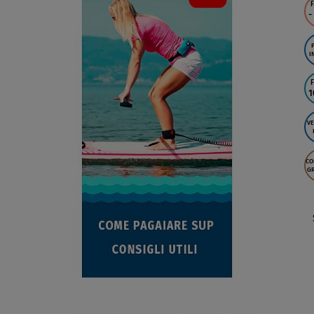
F
-
I
F
1
VE
CO
GR