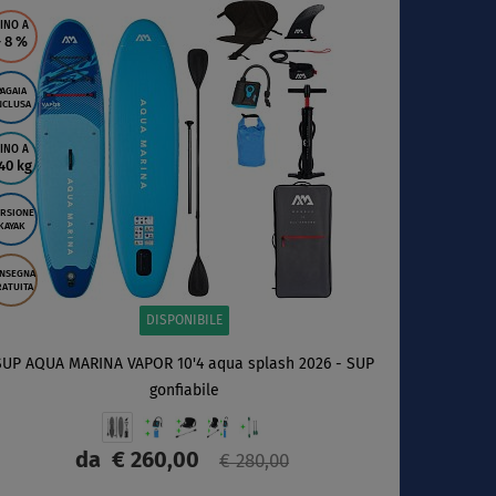
SCHERMO
INO A
- 8
%
PAGAIA
NCLUSA
INO A
40 kg
RSIONE
KAYAK
NSEGNA
ATUITA
DISPONIBILE
SUP AQUA MARINA VAPOR 10'4 aqua splash 2026 - SUP
gonfiabile
da
€ 260,00
€ 280,00