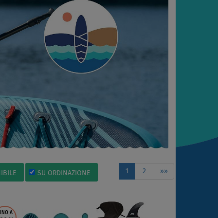
1
2
»»
IBILE
SU ORDINAZIONE
INO A