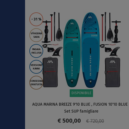
SCHERMO
- 31
%
VÝHODNÁ
SADA
PAGAIA
INCLUSA
VERSIONE
KAYAK
CONSEGNA
GRATUITA
DISPONIBILE
AQUA MARINA BREEZE 9'10 BLUE , FUSION 10'10 BLUE 
Set SUP famigliare
€ 500,00
€ 720,00