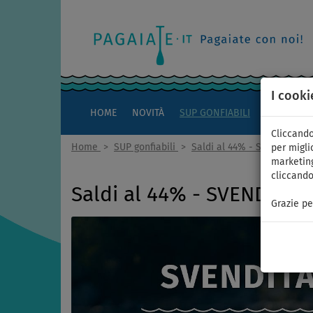
I cooki
HOME
NOVITÀ
SUP GONFIABILI
KAYAK
Cliccando
Home
>
SUP gonfiabili
>
Saldi al 44% - SVENDITA
per miglio
marketing
cliccando
Saldi al 44% - SVENDITA
Grazie pe