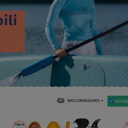
RACCOMANDIAMO
47
DISPON
FINO A
F