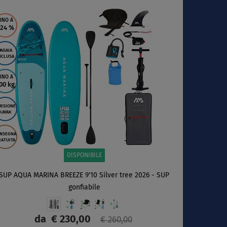
SCHERMO
INO A
 24
%
PAGAIA
NCLUSA
INO A
00 kg
RSIONE
KAYAK
NSEGNA
ATUITA
DISPONIBILE
SUP AQUA MARINA BREEZE 9'10 Silver tree 2026 - SUP
gonfiabile
da
€ 230,00
€ 260,00