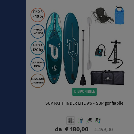
SCHERMO
FINO A
- 10
%
PAGAIA
INCLUSA
FINO A
120 kg
VERSIONE
KAYAK
CONSEGNA
GRATUITA
DISPONIBILE
SUP PATHFINDER LITE 9'6 - SUP gonfiabile
da
€ 180,00
€ 199,00