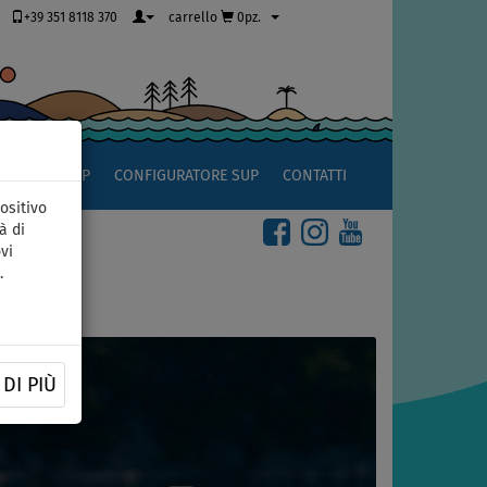
+39 351 8118 370
carrello
0pz.
OCCIO AL SUP
CONFIGURATORE SUP
CONTATTI
ositivo
à di
vi
.
DI PIÙ