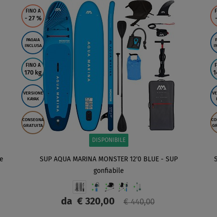
FINO A
F
- 27
%
PAGAIA
INCLUSA
I
FINO A
F
170 kg
1
VERSIONE
VE
KAYAK
CONSEGNA
CO
GRATUITA
GR
DISPONIBILE
le
SUP AQUA MARINA MONSTER 12'0 BLUE - SUP
gonfiabile
da
€ 320,00
€ 440,00