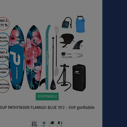
SCHERMO
INO A
 11
%
PAGAIA
NCLUSA
INO A
40 kg
RSIONE
KAYAK
NSEGNA
ATUITA
DISPONIBILE
SUP PATHFINDER FLAMIGO BLUE 10'2 - SUP gonfiabile