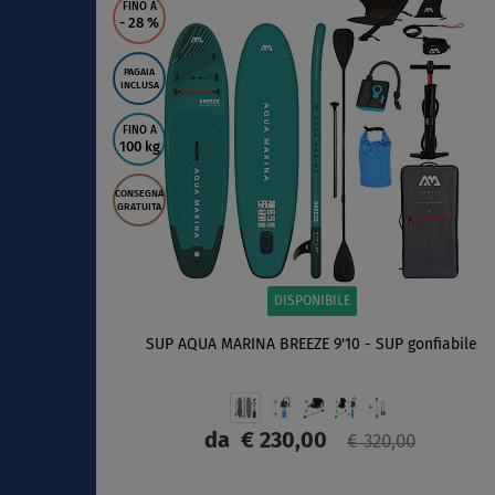
FINO A
- 28
%
PAGAIA
INCLUSA
FINO A
100 kg
CONSEGNA
GRATUITA
DISPONIBILE
SUP AQUA MARINA BREEZE 9'10 - SUP gonfiabile
da
€ 230,00
€ 320,00