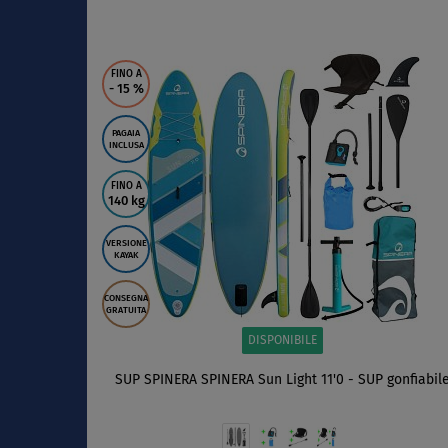
SCHERMO
FINO A
- 15
%
PAGAIA
INCLUSA
FINO A
140 kg
VERSIONE
KAYAK
CONSEGNA
GRATUITA
DISPONIBILE
SUP SPINERA SPINERA Sun Light 11'0 - SUP gonfiabil