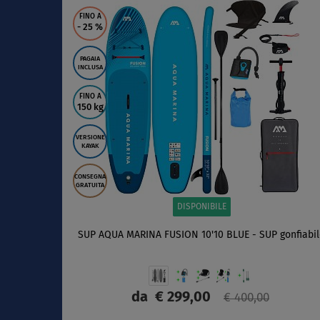
SCHERMO
FINO A
- 25
%
PAGAIA
INCLUSA
FINO A
150 kg
VERSIONE
KAYAK
CONSEGNA
GRATUITA
DISPONIBILE
SUP AQUA MARINA FUSION 10'10 BLUE - SUP gonfiabi
da
€ 299,00
€ 400,00