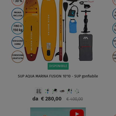
- 30
%
-
PAGAIA
INCLUSA
I
FINO A
F
150 kg
1
VERSIONE
VE
KAYAK
CONSEGNA
CO
GRATUITA
GR
DISPONIBILE
SUP AQUA MARINA FUSION 10'10 - SUP gonfiabile
da
€ 280,00
€ 400,00
SCHERMO