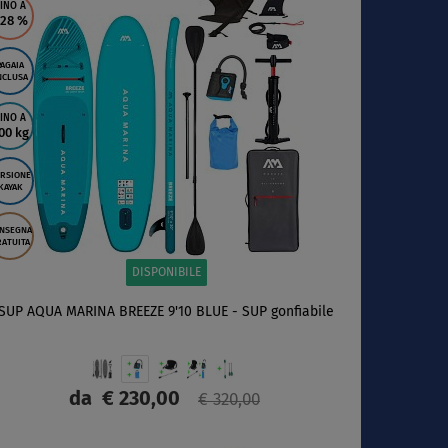
INO A
 28
%
PAGAIA
NCLUSA
INO A
00 kg
RSIONE
KAYAK
NSEGNA
ATUITA
DISPONIBILE
SUP AQUA MARINA BREEZE 9'10 BLUE - SUP gonfiabile
da
€ 230,00
€ 320,00