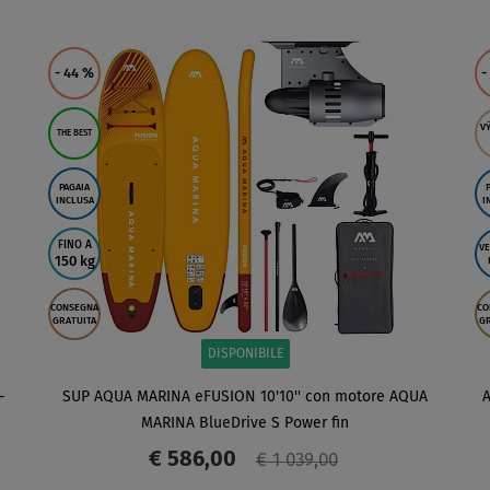
SCHERMO
- 44
%
-
V
THE BEST
PAGAIA
INCLUSA
I
FINO A
VE
150 kg
CONSEGNA
CO
GRATUITA
GR
DISPONIBILE
-
SUP AQUA MARINA eFUSION 10'10'' con motore AQUA
A
MARINA BlueDrive S Power fin
€ 586,00
€ 1 039,00