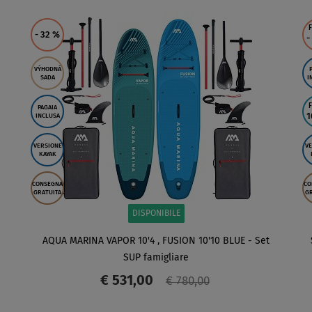
SCHERMO
F
- 32
%
-
VÝHODNÁ
SADA
I
F
PAGAIA
1
INCLUSA
VERSIONE
VE
KAYAK
CONSEGNA
CO
GRATUITA
GR
DISPONIBILE
AQUA MARINA VAPOR 10'4 , FUSION 10'10 BLUE - Set
SUP famigliare
€ 531,00
€ 780,00