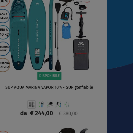
 36
%
PAGAIA
NCLUSA
INO A
40 kg
RSIONE
KAYAK
NSEGNA
ATUITA
DISPONIBILE
SUP AQUA MARINA VAPOR 10'4 - SUP gonfiabile
da
€ 244,00
€ 380,00
SCHERMO