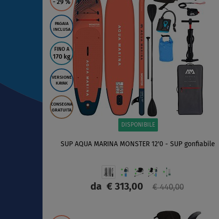
- 29
%
PAGAIA
INCLUSA
FINO A
170 kg
VERSIONE
KAYAK
CONSEGNA
GRATUITA
DISPONIBILE
SUP AQUA MARINA MONSTER 12'0 - SUP gonfiabile
da
€ 313,00
€ 440,00
SCHERMO