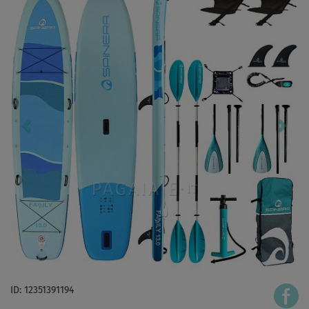
ID: 12351391194