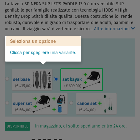
La tavola SPINERA SUP LET'S PADDLE 13'0 è un versatile SUP
gonfiabile per famiglie realizzato con tecnologia HDDS = High
Density Drop Stitch di alta qualità. Questa costruzione lo rende
robusto, durevole e in grado di trasportare due adulti, bambini e
un cane. Il viaggio sarà divertente e sicuro…
Altre informazioni
Seleziona un opzione
Clicca per sgegliere una variante.
set base
set kayak
(
€ 435,00
)
(
€ 609,00
)
super set
canoe set
(
€ 664,00
)
(
€ 494,00
)
In magazzino, di solito spediamo entro 24 ore.
DISPONIBILE