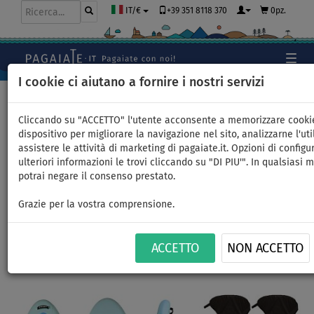
+39 351 8118 370
0pz.
IT/€
I cookie ci aiutano a fornire i nostri servizi
Home
>
SUP gonfiabili
>
ALLROUND GRANDI
Cliccando su "ACCETTO" l'utente acconsente a memorizzare cooki
dispositivo per migliorare la navigazione nel sito, analizzarne l'uti
assistere le attività di marketing di pagaiate.it. Opzioni di configu
SUP SPINERA SUP FAMILY 13'0''
ulteriori informazioni le trovi cliccando su "DI PIU'". In qualsiasi
potrai negare il consenso prestato.
modello 2025 - SUP gonfiabile
Grazie per la vostra comprensione.
- opzione: set kayak
ACCETTO
NON ACCETTO
FINO A
FINO A
PAGAIA
VERSIONE
CONSEGNA
-5
%
220 kg
INCLUSA
KAYAK
GRATUITA
Previous
Nex