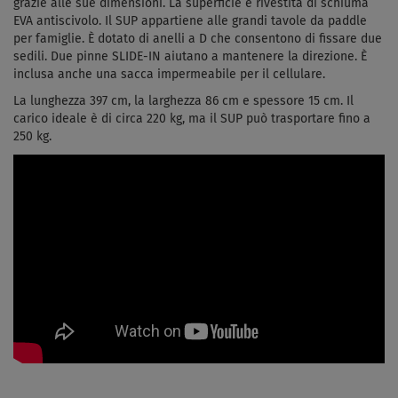
grazie alle sue dimensioni. La superficie è rivestita di schiuma
EVA antiscivolo. Il SUP appartiene alle grandi tavole da paddle
per famiglie. È dotato di anelli a D che consentono di fissare due
sedili. Due pinne SLIDE-IN aiutano a mantenere la direzione. È
inclusa anche una sacca impermeabile per il cellulare.
La lunghezza 397 cm, la larghezza 86 cm e spessore 15 cm. Il
carico ideale è di circa 220 kg, ma il SUP può trasportare fino a
250 kg.