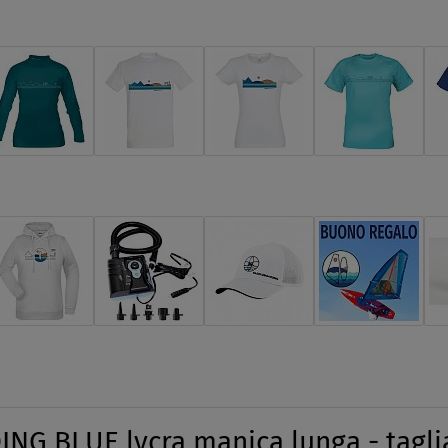
G BLUE lycra manica lunga - taglia