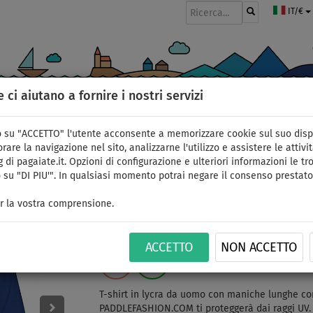
IT/€
e ci aiutano a fornire i nostri servizi
GOMMONI
PAGAIE
VELE
ABBIGLIAMENTO
ACCESSORI
APPR
 su "ACCETTO" l'utente acconsente a memorizzare cookie sul suo disp
rare la navigazione nel sito, analizzarne l'utilizzo e assistere le attivit
 di pagaiate.it. Opzioni di configurazione e ulteriori informazioni le tro
 su "DI PIU'". In qualsiasi momento potrai negare il consenso prestato
T-shirt uomo PADDLEB
r la vostra comprensione.
manica lunga - taglia: 
ACCETTO
NON ACCETTO
FINO A
THE BEST
ID: 12351388763
-21
%
T-shirt in lycra da uomo con maniche lunghe con
PADDLEFASHION.COM ti proteggerà dai raggi UV. 