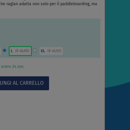
che raglan adatta non solo per il paddleboarding, ma
L
XL
(
€ 46,00
)
(
€ 46,00
)
 entro 24 ore.