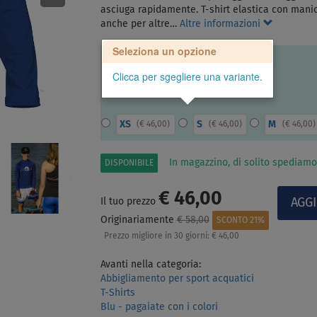
asciuga rapidamente. T-shirt elastica con mani
anche per altre…
Altre informazioni
Seleziona un opzione
Clicca per sgegliere una variante.
XS
S
M
(
€ 46,00
)
(
€ 46,00
)
(
€ 46,00
)
In magazzino, di solito spediamo
DISPONIBILE
€ 46,00
Il tuo prezzo
Originariamente
€ 58,00
SCONTO 21%
Prezzo migliore in 30 giorni:
€ 46,00
Avanti nella categoria:
Abbigliamento per sport acquatici
T-Shirts
Blu - pagaiate con i colori