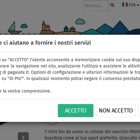
IT/€
e ci aiutano a fornire i nostri servizi
GOMMONI
PAGAIE
VELE
ABBIGLIAMENTO
ACCESSORI
APPR
 su "ACCETTO" l'utente acconsente a memorizzare cookie sul suo disp
mo
rare la navigazione nel sito, analizzarne l'utilizzo e assistere le attivit
 di pagaiate.it. Opzioni di configurazione e ulteriori informazioni le tro
 su "DI PIU'". In qualsiasi momento potrai negare il consenso prestato
T-shirt uomo PADDLE
r la vostra comprensione.
cotone manica corta - 
ACCETTO
NON ACCETTO
FINO A
ID: 12351389055
-13
%
T-shirt blu da uomo in cotone del marchio PAD
boarding come al tuo sport preferito. Girocollo