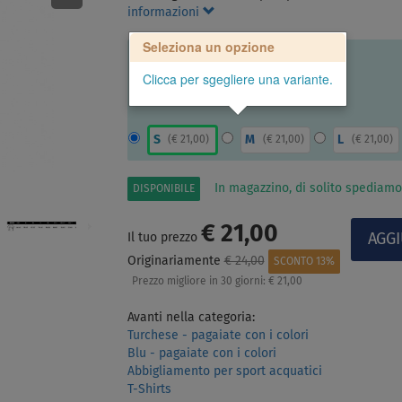
informazioni
Seleziona un opzione
Clicca per sgegliere una variante.
S
M
L
(
€ 21,00
)
(
€ 21,00
)
(
€ 21,00
)
In magazzino, di solito spediamo
DISPONIBILE
€ 21,00
Il tuo prezzo
Originariamente
€ 24,00
SCONTO 13%
Prezzo migliore in 30 giorni:
€ 21,00
Avanti nella categoria:
Turchese - pagaiate con i colori
Blu - pagaiate con i colori
Abbigliamento per sport acquatici
T-Shirts