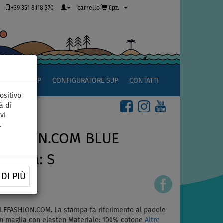
+39 351 8118 370
carrello
0pz.
OCCIO AL SUP
CONFIGURATORE SUP
CONTATTI
ositivo
à di
vi
.
FASHION.COM BLUE
taglia: S
DI PIÙ
DLEFASHION.COM. La stampa fa riferimento al paddle
 in maglia con elasten Materiale: 100% cotone
Altre