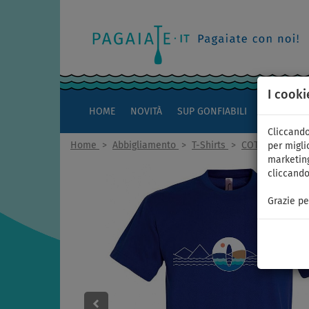
I cooki
HOME
NOVITÀ
SUP GONFIABILI
KAYAK
Cliccando
Home
>
Abbigliamento
>
T-Shirts
>
COTONE
>
Uo
per miglio
marketing
cliccando
Grazie pe