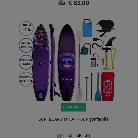
da
€ 83,00
SCHERMO
FINO A
- 2
%
PAGAIA
INCLUSA
VERSIONE
KAYAK
CONSEGNA
GRATUITA
DISPONIBILE
SUP iBOARD 11' CAT - SUP gonfiabile