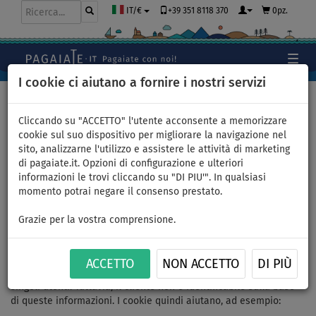
+39 351 8118 370
0pz.
IT/€
I cookie ci aiutano a fornire i nostri servizi
Home
>
Utilizziamo i cookie
Cliccando su "ACCETTO" l'utente acconsente a memorizzare
cookie sul suo dispositivo per migliorare la navigazione nel
sito, analizzarne l'utilizzo e assistere le attività di marketing
Utilizziamo i cookie
di pagaiate.it. Opzioni di configurazione e ulteriori
informazioni le trovi cliccando su "DI PIU'". In qualsiasi
CONDIZIONI GENERALI
PRIVACY POLICY
MODIFICA COOKIE
momento potrai negare il consenso prestato.
Grazie per la vostra comprensione.
Cosa sono i cookie:
Al fine di migliorare i servizi forniti all'utente, il nostro sito Web
utilizza cookie. Sono piccoli file che memorizzano informazioni
ACCETTO
NON ACCETTO
DI PIÙ
nel tuo browser e sono comunemente usati per distinguere i
singoli utenti. Tuttavia, il cliente non è identificabile sulla base
di queste informazioni. I cookie quindi aiutano, ad esempio: