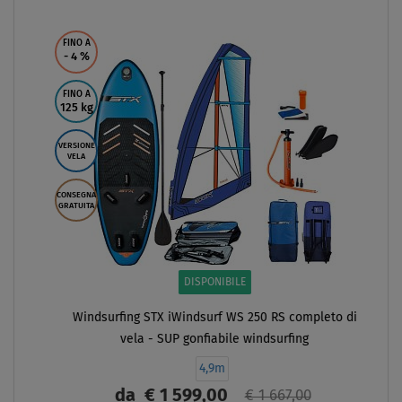
Previous
Next
FINO A
- 4
%
FINO A
125 kg
VERSIONE
VELA
CONSEGNA
GRATUITA
DISPONIBILE
Windsurfing STX iWindsurf WS 250 RS completo di
vela - SUP gonfiabile windsurfing
4,9m
da
€ 1 599,00
€ 1 667,00