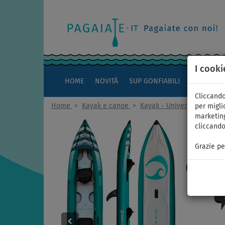
I cooki
HOME
NOVITÀ
SUP GONFIABILI
KAYAK
Cliccando
Home
>
Kayak e canoe
>
Kayak - Universali combin
per miglio
marketing
cliccando
Grazie pe