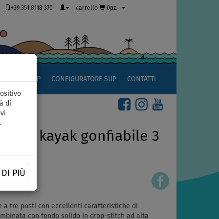
+39 351 8118 370
carrello
0pz.
OCCIO AL SUP
CONFIGURATORE SUP
CONTATTI
ositivo
à di
vi
.
475 - kayak gonfiabile 3
ase
DI PIÙ
a tre posti con eccellenti caratteristiche di
ombinata con fondo solido in drop-stitch ad alta