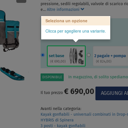
pressione, sedili regolabili, valvole di scarico ri
e…
Altre informazioni
Seleziona un opzione
Clicca per sgegliere una variante.
set base
2 pagaie + pompa
(
€ 690,00
)
(
€ 824,00
)
In magazzino, di solito spediamo
DISPONIBILE
€ 690,00
Il tuo prezzo
Avanti nella categoria:
Kayak gonfiabili - universali combinati in Drop-
HYBRIS di Spinera
3 posti - kayak gonfiabili