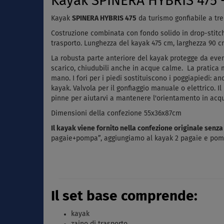
Kayak SPINERA HYBRIS 475 - 
Kayak
SPINERA HYBRIS 475
da turismo gonfiabile a tre
Costruzione combinata con fondo solido in drop-stitch ad
trasporto. Lunghezza del kayak 475 cm, larghezza 90 cm
La robusta parte anteriore del kayak protegge da eve
scarico, chiudubili anche in acque calme.
La pratica 
mano. I fori per i piedi sostituiscono i poggiapiedi: anc
kayak. Valvola per il gonfiaggio manuale o elettrico. Il
pinne per aiutarvi a mantenere l'orientamento in acq
Dimensioni della confezione 55x36x87cm
Il kayak viene fornito nella confezione originale senz
pagaie+pompa”, aggiungiamo al kayak 2 pagaie e pom
Il set base comprende:
kayak
zaino di trasporto