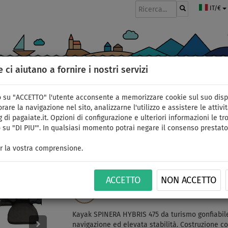
IT/€
e ci aiutano a fornire i nostri servizi
GOMMONI
PAGAIE
VELE
ABBIGLIAMENTO
ACCESSORI
APPR
 su "ACCETTO" l'utente acconsente a memorizzare cookie sul suo disp
ati
rare la navigazione nel sito, analizzarne l'utilizzo e assistere le attivit
 di pagaiate.it. Opzioni di configurazione e ulteriori informazioni le tro
 su "DI PIU'". In qualsiasi momento potrai negare il consenso prestato
Kayak SPINERA HYBRIS 
r la vostra comprensione.
posti - opzione: set b
ACCETTO
NON ACCETTO
CONSEGNA
ID: 12351391532
GRATUITA
Kayak SPINERA HYBRIS 475 da turismo gonfiabile 
navigazione ed elevata stabilità. Costruzione c