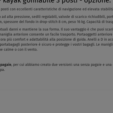
kayak gonfiabile 3 posti - opzione:
 posti con eccellenti caratteristiche di navigazione ed elevata stabilit
 alta pressione, sedili regolabili, valvole di scarico richiudibili, port
, spessore del fondo in drop-stitch 8 cm, peso 16 kg. Capacità di trasp
ntuali danni e mantiene la sua forma.
Il suo vantaggio è che puoi scar
maniglia anteriore consente un facile trasporto. Portaoggetti anteriore 
ora più comfort e adattabilità alla posizione di guida. Anelli a D in acci
 portabagagli posteriore è sicuro e protegge i vostri bagagli. Le manigli
ue calme o con il vento.
a pagaie
, per cui abbiamo creato due versioni: una senza pagaie e una
pa.