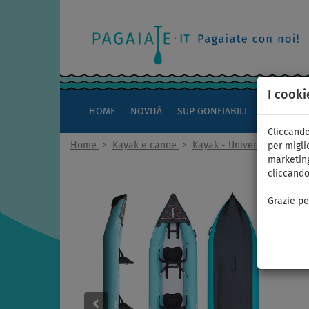
I cooki
HOME
NOVITÀ
SUP GONFIABILI
KAYAK
Cliccando
Home
>
Kayak e canoe
>
Kayak - Universali combin
per miglio
marketing
cliccando
Grazie pe