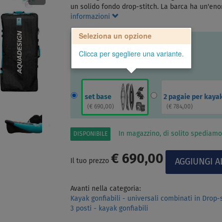
un solido fondo drop-stitch. La barca ha un'eno
informazioni
Seleziona un opzione
Clicca per sgegliere una variante.
set base
2 pagaie per kaya
(
€ 690,00
)
(
€ 784,00
)
In magazzino, di solito spediamo
DISPONIBILE
€ 690,00
Il tuo prezzo
Avanti nella categoria:
Kayak gonfiabili - universali combinati in Drop-
3 posti - kayak gonfiabili