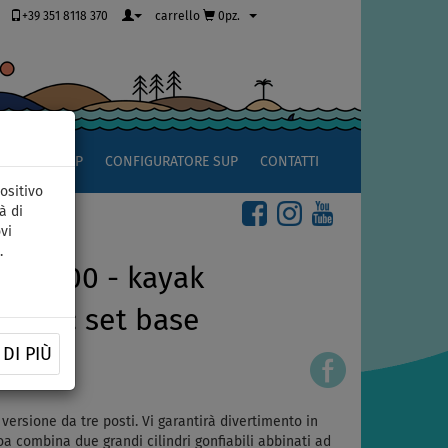
+39 351 8118 370
carrello
0pz.
OCCIO AL SUP
CONFIGURATORE SUP
CONTATTI
ositivo
à di
vi
.
oa 400 - kayak
zione: set base
DI PIÙ
ersione da tre posti. Vi garantirà divertimento in
loa combina due grandi cilindri gonfiabili abbinati ad