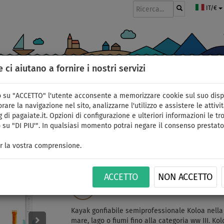
IT/€
e ci aiutano a fornire i nostri servizi
GOMMONI
PAGAIE
VELE
ABBIGLIAMENTO
ACCESSORI
APPR
 su "ACCETTO" l'utente acconsente a memorizzare cookie sul suo disp
ati
rare la navigazione nel sito, analizzarne l'utilizzo e assistere le attivit
 di pagaiate.it. Opzioni di configurazione e ulteriori informazioni le tro
 su "DI PIU'". In qualsiasi momento potrai negare il consenso prestato
Kayak AQUADESIGN Kol
r la vostra comprensione.
gonfiabile 3 posti - op
ACCETTO
NON ACCETTO
CONSEGNA
ID: 12351390802
GRATUITA
Kayak gonfiabile semiprofessionale Koloa nella v
mare, lago o fiumi fino alla categoria ww III. Ko