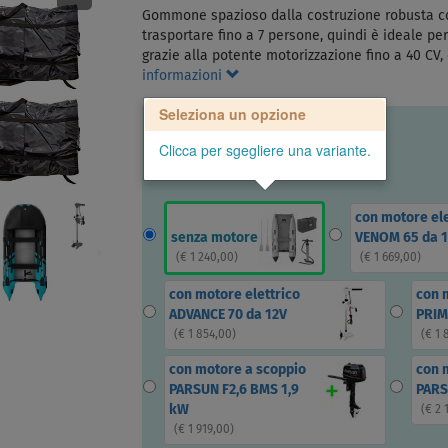
Gommone spazioso dalla costruzione robusta con
trasportare fino a 7 persone, quindi è ideale per l
grazie alla potente motorizzazione fino a 40 CV, 
informazioni
Seleziona un opzione
Clicca per sgegliere una variante.
con motore ele
senza motore
VENOM 65 da 
(
€ 1 240,00
)
(
€ 1 669,00
)
con motore elettrico
con 
ADVANCE 70 da 12V
PRIM
(
€ 1 854,00
)
(
€ 1 
con motore a scoppio
con 
PARSUN F2,6 BMS 1,9
PARS
kW
(
€ 2 
(
€ 1 919,00
)