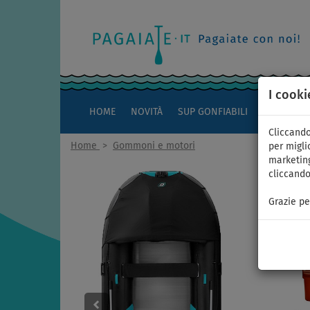
I cooki
HOME
NOVITÀ
SUP GONFIABILI
KAYAK
Cliccando
Home
>
Gommoni e motori
per miglio
marketing
cliccando
Grazie pe