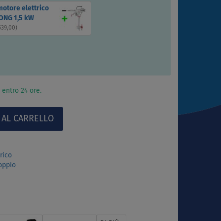
motore elettrico
NG 1,5 kW
539,00
)
 entro 24 ore.
rico
oppio