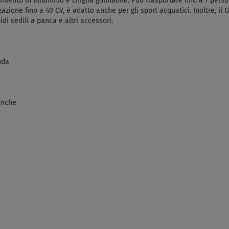
to in alluminio e chiglia gonfiabile. Può trasportare fino a 7 persone,
zazione fino a 40 CV, è adatto anche per gli sport acquatici. Inoltre, il
di sedili a panca e altri accessori.
nda
panche