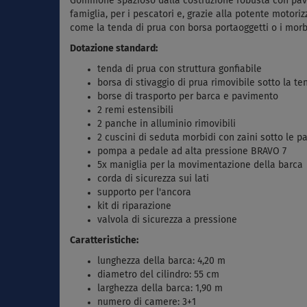
Gommone spazioso dalla costruzione robusta con pavimen
famiglia, per i pescatori e, grazie alla potente motoriz
come la tenda di prua con borsa portaoggetti o i morbi
Dotazione standard:
tenda di prua con struttura gonfiabile
borsa di stivaggio di prua rimovibile sotto la te
borse di trasporto per barca e pavimento
2 remi estensibili
2 panche in alluminio rimovibili
2 cuscini di seduta morbidi con zaini sotto le 
pompa a pedale ad alta pressione BRAVO 7
5x maniglia per la movimentazione della barca
corda di sicurezza sui lati
supporto per l'ancora
kit di riparazione
valvola di sicurezza a pressione
Caratteristiche:
lunghezza della barca: 4,20 m
diametro del cilindro: 55 cm
larghezza della barca: 1,90 m
numero di camere: 3+1