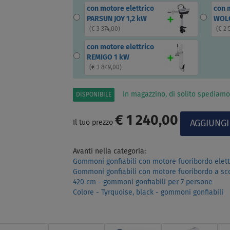
con motore elettrico
con 
PARSUN JOY 1,2 kW
WOLO
(
€ 3 374,00
)
(
€ 2 
con motore elettrico
REMIGO 1 kW
(
€ 3 849,00
)
In magazzino, di solito spediamo
DISPONIBILE
€ 1 240,00
Il tuo prezzo
Avanti nella categoria:
Gommoni gonfiabili con motore fuoribordo elett
Gommoni gonfiabili con motore fuoribordo a sc
420 cm - gommoni gonfiabili per 7 persone
Colore - Tyrquoise, black - gommoni gonfiabili