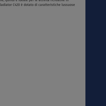
 quindi è ideale per le attività ricreative in
 Gladiator C420 è dotato di caratteristiche lussuose