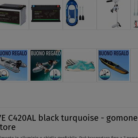
C420AL black turquoise - gomone 
otore