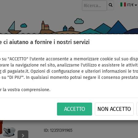
IT/€
e ci aiutano a fornire i nostri servizi
GOMMONI
PAGAIE
VELE
ABBIGLIAMENTO
ACCESSORI
APPR
 su "ACCETTO" l'utente acconsente a memorizzare cookie sul suo disp
rare la navigazione nel sito, analizzarne l'utilizzo e assistere le attivit
 di pagaiate.it. Opzioni di configurazione e ulteriori informazioni le tro
 su "DI PIU'". In qualsiasi momento potrai negare il consenso prestato
Gommone GLADIATOR A
r la vostra comprensione.
turquoise - gomone g
ACCETTO
NON ACCETTO
in alluminio - set: se
ID: 12351391965