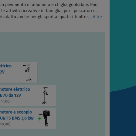
 pavimento in alluminio e chiglia gonfiabile. Può
e attività ricreative in famiglia, per i pescatori e,
è adatto anche per gli sport acquatici. Inoltre,…
Altre
ttrico
12V
motore elettrico
E 70 da 12V
844,00
)
motore a scoppio
UN F5 BMS 3,6 kW
199,00
)