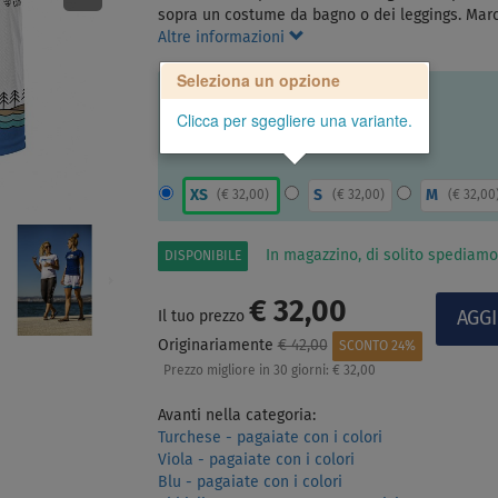
sopra un costume da bagno o dei leggings. Ma
Altre informazioni
Seleziona un opzione
Clicca per sgegliere una variante.
XS
S
M
(
€ 32,00
)
(
€ 32,00
)
(
€ 32,00
In magazzino, di solito spediamo
DISPONIBILE
€ 32,00
Il tuo prezzo
Originariamente
€ 42,00
SCONTO 24%
Prezzo migliore in 30 giorni:
€ 32,00
Avanti nella categoria:
Turchese - pagaiate con i colori
Viola - pagaiate con i colori
Blu - pagaiate con i colori