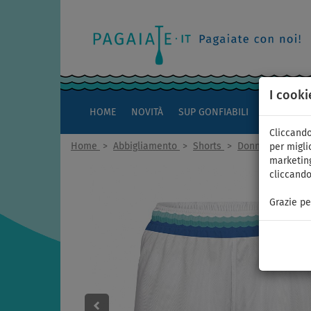
I cooki
HOME
NOVITÀ
SUP GONFIABILI
KAYAK
Cliccando
Home
>
Abbigliamento
>
Shorts
>
Donna
per miglio
marketing
cliccando
Grazie pe