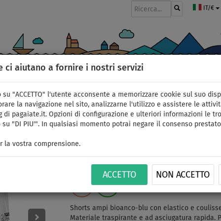
IT/€
e ci aiutano a fornire i nostri servizi
GOMMONI
PAGAIE
VELE
ABBIGLIAMENTO
ACCESSORI
APPR
 su "ACCETTO" l'utente acconsente a memorizzare cookie sul suo disp
rare la navigazione nel sito, analizzarne l'utilizzo e assistere le attivit
 di pagaiate.it. Opzioni di configurazione e ulteriori informazioni le tro
 su "DI PIU'". In qualsiasi momento potrai negare il consenso prestato
Shorts donna PADDLE
r la vostra comprensione.
comodo - taglia: XS
ACCETTO
NON ACCETTO
FINO A
THE BEST
ID: 12351388789
-24
%
Shorts ampi bioanco-blu con elastico e coulisse 
Materiale traspirante e ad asciugatura rapida. 