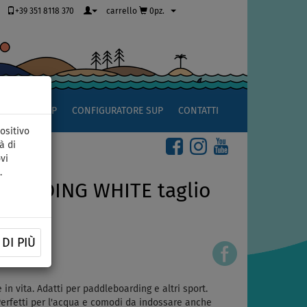
+39 351 8118 370
carrello
0pz.
OCCIO AL SUP
CONFIGURATORE SUP
CONTATTI
ositivo
à di
vi
.
BOARDING WHITE taglio
DI PIÙ
in vita. Adatti per paddleboarding e altri sport.
Perfetti per l'acqua e comodi da indossare anche