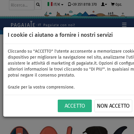
+39 351 8118 370
0pz.
IT/€
I cookie ci aiutano a fornire i nostri servizi
Home
>
SUP gonfiabili
>
ALLROUND GRANDI
Cliccando su "ACCETTO" l'utente acconsente a memorizzare cooki
dispositivo per migliorare la navigazione nel sito, analizzarne l'uti
assistere le attività di marketing di pagaiate.it. Opzioni di configu
SUP AQUA MARINA ATLAS 12'0
ulteriori informazioni le trovi cliccando su "DI PIU'". In qualsiasi
potrai negare il consenso prestato.
- SUP gonfiabile - opzione:
Grazie per la vostra comprensione.
super set
ACCETTO
NON ACCETTO
FINO A
FINO A
PAGAIA
VERSIONE
CONSEGNA
-29
%
180 kg
INCLUSA
KAYAK
GRATUITA
Previous
Nex