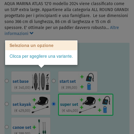
AQUA MARINA ATLAS 12'0 modello 2024 viene classificato come
un SUP extra large. Appartiene alla categoria ALL ROUND GRANDI
progettato per i principianti e uso famigliare. Le sue dimensioni
sono 366 cm di lunghezza, 86 cm di larghezza e 15 cm di
spessore. E' ottimale per un paddler davvero robusto…
Altre
informazioni
Seleziona un opzione
Clicca per sgegliere una variante.
set base
start set
(
€ 340,00
)
(
€ 399,00
)
set kayak
super set
(
€ 429,00
)
(
€ 484,00
)
canoe set
(
€ 399,00
)