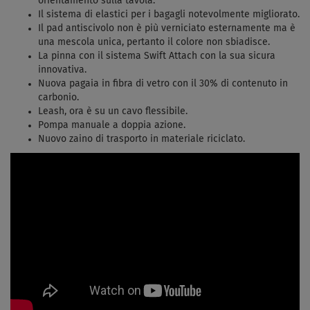
orientamento sulla tavola.
Il sistema di elastici per i bagagli notevolmente migliorato.
Il pad antiscivolo non è più verniciato esternamente ma è
una mescola unica, pertanto il colore non sbiadisce.
La pinna con il sistema Swift Attach con la sua sicura
innovativa.
Nuova pagaia in fibra di vetro con il 30% di contenuto in
carbonio.
Leash, ora è su un cavo flessibile.
Pompa manuale a doppia azione.
Nuovo zaino di trasporto in materiale riciclato.