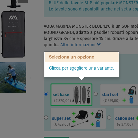
BLUE delle tavole SUP più popolari: MONSTER 1
Le tavole sono disponibili anche nei set a co
AQUA MARINA MONSTER BLUE 12'0 è un SUP molto 
ROUND GRANDI, adatto a paddler robusti oppure 
larghezza 84 cm e spessore 15 cm. Grazie alla 
quindi…
Altre informazioni
Seleziona un opzione
Clicca per sgegliere una variante.
set base
start set
(
€ 320,00
)
(
€ 379,00
)
super set
canoe set
(
€ 429,00
)
(
€ 374,00
)