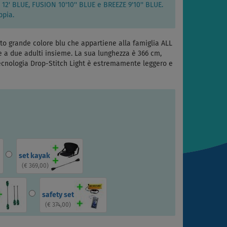
2' BLUE, FUSION 10'10'' BLUE e BREEZE 9'10'' BLUE.
ppia.
grande colore blu che appartiene alla famiglia ALL
a due adulti insieme. La sua lunghezza è 366 cm,
tecnologia Drop-Stitch Light è estremamente leggero e
set kayak
(
€ 369,00
)
safety set
(
€ 374,00
)