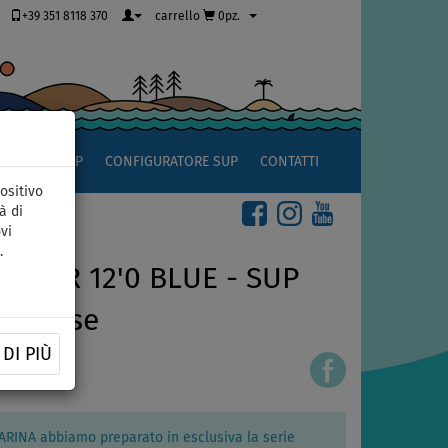
+39 351 8118 370
carrello
0pz.
OCCIO AL SUP
CONFIGURATORE SUP
CONTATTI
ositivo
à di
vi
.
STER 12'0 BLUE - SUP
set base
DI PIÙ
51391168
MARINA abbiamo preparato in esclusiva la serie