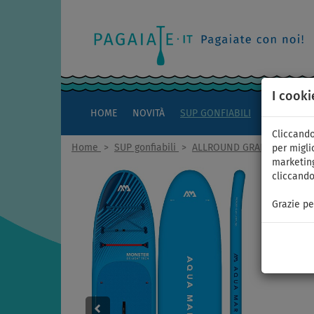
I cooki
HOME
NOVITÀ
SUP GONFIABILI
KAYAK
Cliccando
Home
>
SUP gonfiabili
>
ALLROUND GRANDI
per miglio
marketing
cliccando
Grazie pe