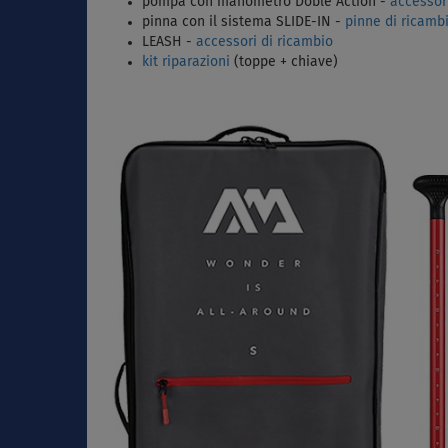
pompa con manometro Doble Action -
accessor
pinna con il sistema SLIDE-IN -
pinne di ricamb
LEASH -
accessori di ricambio
kit riparazioni
(toppe + chiave)