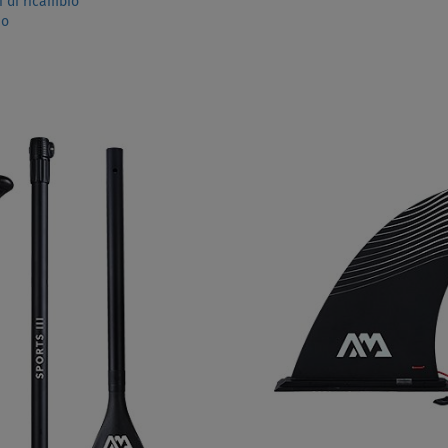
i di ricambio
io