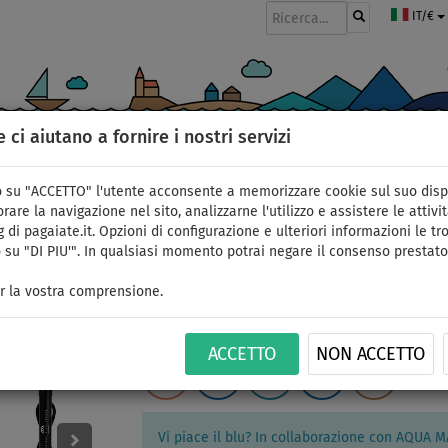
IT/€
e ci aiutano a fornire i nostri servizi
GOMMONI
PAGAIE
VELE
ABBIGLIAMENTO
ACCESSORI
APPR
 su "ACCETTO" l'utente acconsente a memorizzare cookie sul suo disp
rare la navigazione nel sito, analizzarne l'utilizzo e assistere le attivit
 di pagaiate.it. Opzioni di configurazione e ulteriori informazioni le tro
 su "DI PIU'". In qualsiasi momento potrai negare il consenso prestato
SUP AQUA MARINA MON
r la vostra comprensione.
gonfiabile - opzione: 
ACCETTO
NON ACCETTO
FINO A
FINO A
PAGAIA
VERSIONE
CONSEGNA
ID: 123
-27
%
170 kg
INCLUSA
KAYAK
GRATUITA
Vi piace il blu? In collaborazione con AQUA 