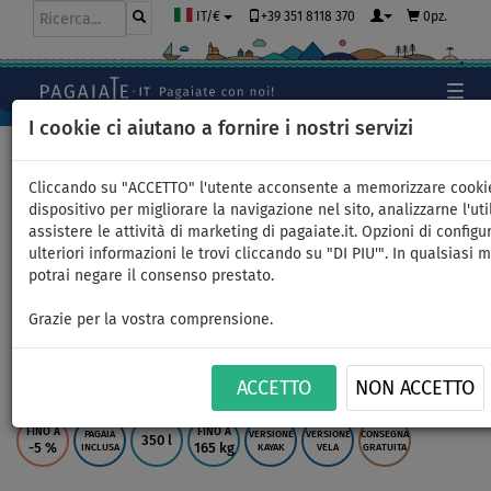
+39 351 8118 370
0pz.
IT/€
I cookie ci aiutano a fornire i nostri servizi
Home
>
SUP gonfiabili
>
ALL ROUND MEDI
Cliccando su "ACCETTO" l'utente acconsente a memorizzare cooki
dispositivo per migliorare la navigazione nel sito, analizzarne l'uti
assistere le attività di marketing di pagaiate.it. Opzioni di configu
SUP F2 ALLROUND AIR WS 11'5
ulteriori informazioni le trovi cliccando su "DI PIU'". In qualsiasi
potrai negare il consenso prestato.
BLUE con vela - SUP
Grazie per la vostra comprensione.
gonfiabile e WindSUP -
superficie: 4,5m
ACCETTO
NON ACCETTO
FINO A
FINO A
PAGAIA
VERSIONE
VERSIONE
CONSEGNA
350 l
-5
%
165 kg
INCLUSA
KAYAK
VELA
GRATUITA