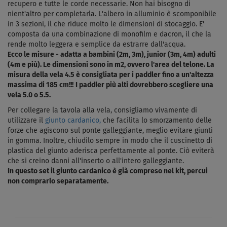
recupero e tutte le corde necessarie. Non hai bisogno di
nient'altro per completarla. L'albero in alluminio è scomponibile
in 3 sezioni, il che riduce molto le dimensioni di stocaggio. E'
composta da una combinazione di monofilm e dacron, il che la
rende molto leggera e semplice da estrarre dall'acqua.
Ecco le misure - adatta a bambini (2m, 3m), junior (3m, 4m) adulti
(4m e più). Le dimensioni sono in m2, ovvero l'area del telone.
La
misura della vela 4.5 è consigliata per i paddler fino a un'altezza
massima di 185 cm!!!
I paddler più alti dovrebbero scegliere una
vela 5.0 o 5.5.
Per collegare la tavola alla vela, consigliamo vivamente di
utilizzare il
giunto cardanico,
che facilita lo smorzamento delle
forze che agiscono sul ponte galleggiante, meglio evitare giunti
in gomma. Inoltre, chiudilo sempre in modo che il cuscinetto di
plastica del giunto aderisca perfettamente al ponte. Ciò eviterà
che si creino danni all'inserto o all'intero galleggiante.
In questo set il giunto cardanico è già compreso nel kit, percui
non comprarlo separatamente.