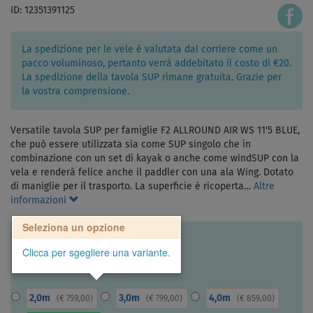
ID: 12351391125
La spedizione per le vele è valutata dal corriere come un
pacco voluminoso, pertanto verrà addebitato il costo di €20.
La spedizione della tavola SUP rimane gratuita. Grazie per
la vostra comprensione.
Versatile tavola SUP per famiglie F2 ALLROUND AIR WS 11'5 BLUE,
che può essere utilizzata sia come SUP singolo che in
combinazione con un set di kayak o anche come windSUP con la
vela e renderà felice anche il paddler con una ala Wing. Dotato
di maniglie per il trasporto. La superficie è ricoperta…
Altre
informazioni
Seleziona un opzione
Clicca per sgegliere una variante.
2,0m
3,0m
4,0m
(
€ 759,00
)
(
€ 799,00
)
(
€ 859,00
)