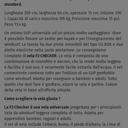
standard.
Lunghezza 350 cm, larghezza 84 cm, spessore 15 cm. Volume 350
l. Capacità di carico massima 165 kg. Pressione massima 15 psi.
Peso 11,4 kg.
Un ottimo SUP universale ad un prezzo molto vantaggioso
dove
è possibile fissare un sedile per kayak e
per l'insegnamento del
windsurf. La tavola ha due pinne rimovibili del tipo US BOX e due
alette elastiche nella parte posteriore. Lo consegniamo
completo di
vela F2 CHECKER
.
La vela è composta da una
combinazione di monofilm e dacron, che la rende molto leggera
e facilita il suo uso, è veramente facile estrarla dall'acqua.
Il set
conveniente contiene tutto per l'utilizzo di un SUP gonfiabile
come windsurf. Adatto per insegnare a bambini e adulti. Tutto
quello che devi fare è gonfiare, alzare la vela e partire. Colore
della vela in base all'offerta attuale.
Come scegliere la vela giusta ?
La F2 Checker è una vela universale
progettata per i principianti.
Vela da windsurf leggera completa di tutto. Adatta per
apprendisti bambini, ragazzi e adulti.
Il set di vela include l'albero, boma, il piede d'albero, la cima di