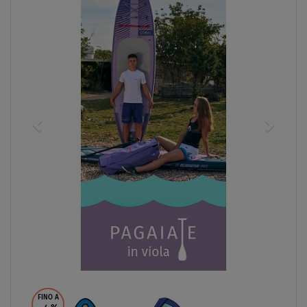
DISPONIBILE
Pala Gladiator ORIGIN per l'estensione della pagaia
regolabile in vetroresina a 3 sezioni
da
€ 25,00
SCHERMO