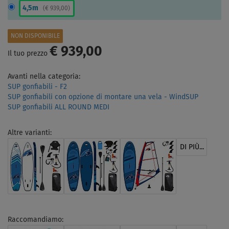
4,5m
(
€ 939,00
)
NON DISPONIBILE
€ 939,00
Il tuo prezzo
Avanti nella categoria:
SUP gonfiabili - F2
SUP gonfiabili con opzione di montare una vela - WindSUP
SUP gonfiabili ALL ROUND MEDI
Altre varianti:
DI PIÙ...
Raccomandiamo: