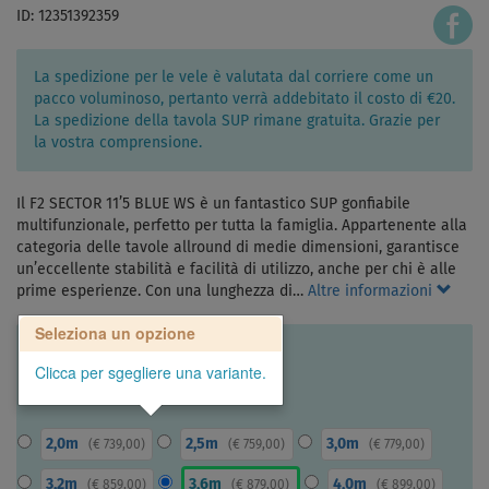
ID: 12351392359
La spedizione per le vele è valutata dal corriere come un
pacco voluminoso, pertanto verrà addebitato il costo di €20.
La spedizione della tavola SUP rimane gratuita. Grazie per
la vostra comprensione.
Il F2 SECTOR 11’5 BLUE WS è un fantastico SUP gonfiabile
multifunzionale, perfetto per tutta la famiglia. Appartenente alla
categoria delle tavole allround di medie dimensioni, garantisce
un’eccellente stabilità e facilità di utilizzo, anche per chi è alle
prime esperienze. Con una lunghezza di…
Altre informazioni
Seleziona un opzione
Clicca per sgegliere una variante.
2,0m
2,5m
3,0m
(
€ 739,00
)
(
€ 759,00
)
(
€ 779,00
)
3,2m
3,6m
4,0m
(
€ 859,00
)
(
€ 879,00
)
(
€ 899,00
)