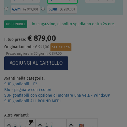
4,4m
5,0m
(
€ 919,00
)
(
€ 939,00
)
In magazzino, di solito spediamo entro 24 ore.
DISPONIBILE
€ 879,00
Il tuo prezzo
Originariamente
€ 941,00
SCONTO 7%
Prezzo migliore in 30 giorni:
€ 879,00
Avanti nella categoria:
SUP gonfiabili - F2
Blu - pagaiate con i colori
SUP gonfiabili con opzione di montare una vela - WindSUP
SUP gonfiabili ALL ROUND MEDI
Altre varianti: