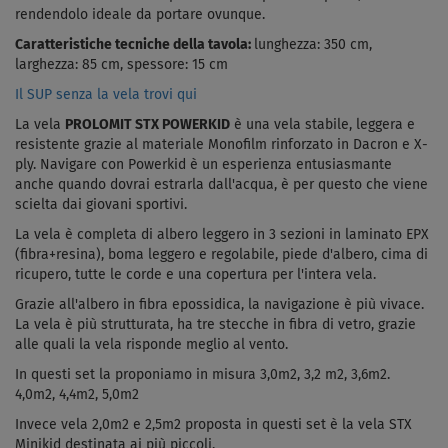
rendendolo ideale da portare ovunque.
Caratteristiche tecniche della tavola:
lunghezza: 350 cm,
larghezza: 85 cm, spessore: 15 cm
Il SUP senza la vela trovi qui
La vela
PROLOMIT STX POWERKID
è una vela stabile, leggera e
resistente grazie al materiale Monofilm rinforzato in Dacron e X-
ply.
Navigare con Powerkid è un esperienza entusiasmante
anche quando dovrai estrarla dall'acqua, è per questo che viene
scielta dai giovani sportivi
.
La vela è completa di albero leggero in 3 sezioni in laminato EPX
(fibra+resina), boma leggero e regolabile, piede d'albero, cima di
ricupero, tutte le corde e
una copertura per l'intera vela.
Grazie all'albero in
fibra epossidica
, la navigazione è più vivace.
La vela è più strutturata, ha tre stecche in fibra di vetro, grazie
alle quali la vela risponde meglio al vento.
In questi set la proponiamo in misura 3,0m2, 3,2 m2, 3,6m2.
4,0m2, 4,4m2, 5,0m2
Invece vela 2,0m2 e 2,5m2 proposta in questi set è la vela STX
Minikid destinata ai più piccoli.