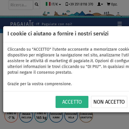
+39 351 8118 370
0pz.
IT/€
I cookie ci aiutano a fornire i nostri servizi
Home
>
SUP gonfiabili
>
ALL ROUND MEDI
Cliccando su "ACCETTO" l'utente acconsente a memorizzare cooki
dispositivo per migliorare la navigazione nel sito, analizzarne l'uti
assistere le attività di marketing di pagaiate.it. Opzioni di configu
SUP F2 SECTOR 11'5 BLUE
ulteriori informazioni le trovi cliccando su "DI PIU'". In qualsiasi
potrai negare il consenso prestato.
completo di vela - Sup
Grazie per la vostra comprensione.
gonfiabile, WindSUP -
superficie: 3,6m
ACCETTO
NON ACCETTO
FINO A
FINO A
PAGAIA
VERSIONE
VERSIONE
CONSEGNA
-7
%
165 kg
INCLUSA
KAYAK
VELA
GRATUITA