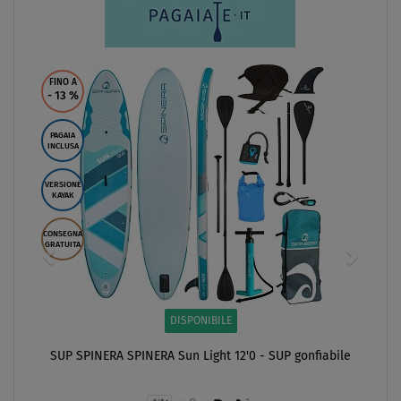
FINO A
- 13
%
PAGAIA
INCLUSA
VERSIONE
KAYAK
CONSEGNA
GRATUITA
DISPONIBILE
SUP SPINERA SPINERA Sun Light 12'0 - SUP gonfiabile