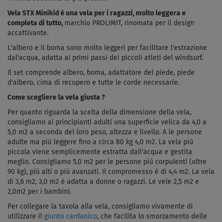
Vela STX Minikid è una vela per i ragazzi, molto leggera e
completa di tutto,
marchio PROLIMIT, rinomata per il design
accattivante.
L'albero e il boma sono molto leggeri per facilitare l'estrazione
dal'acqua,
adatta ai primi passi dei piccoli atleti del windsurf.
Il set comprende albero, boma, adattatore del piede, piede
d'albero, cima di recupero e tutte le corde necessarie.
Come scegliere la vela giusta ?
Per quanto riguarda la scelta della dimensione della vela,
consigliamo ai principianti adulti una superficie velica da 4,0 a
5,0 m2 a seconda del loro peso, altezza e livello. A le persone
adulte ma più leggere fino a circa 80 kg 4,0 m2. La vela più
piccola viene semplicemente estratta dall'acqua e gestita
meglio. Consigliamo 5,0 m2 per le persone più corpulenti (oltre
90 kg), più alti o più avanzati. Il compromesso è di 4,4 m2. La vela
di 3,6 m2, 3,0 m2 è adatta a donne o ragazzi. Le vele 2,5 m2 e
2,0m2 per i bambini.
Per collegare la tavola alla vela, consigliamo vivamente di
utilizzare il
giunto cardanico
, che facilita lo smorzamento delle