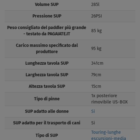
Volume SUP
285l
Pressione SUP
26PSI
Peso consigliato del paddler più grande
85 kg
- testato da PAGAIATE.IT
Carico massimo specificato dal
95 kg
produttore
Lunghezza tavola SUP
341cm
Larghezza tavola SUP
79cm
Altezza tavola SUP
15cm
1x posteriore
Tipo di pinne
rimovibile US-BOX
SUP adatto alle donne
Si
SUP adatto per il trasporto di cani
Si
Touring-lunghe
Tipo di SUP
escursioni-media