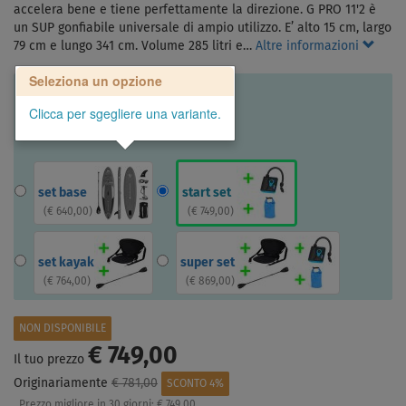
accelera bene e tiene perfettamente la direzione. G PRO 11'2 è
un SUP gonfiabile universale di ampio utilizzo. E’ alto 15 cm, largo
79 cm e lungo 341 cm. Volume 285 litri e…
Altre informazioni
Seleziona un opzione
Clicca per sgegliere una variante.
set base
start set
(
€ 640,00
)
(
€ 749,00
)
set kayak
super set
(
€ 764,00
)
(
€ 869,00
)
NON DISPONIBILE
€ 749,00
Il tuo prezzo
Originariamente
€ 781,00
SCONTO 4%
Prezzo migliore in 30 giorni:
€ 749,00