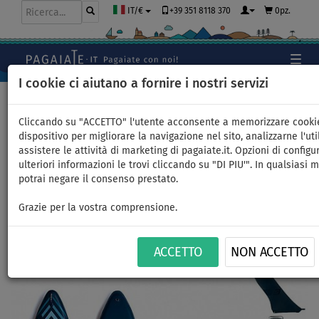
+39 351 8118 370
0pz.
IT/€
I cookie ci aiutano a fornire i nostri servizi
Home
>
SUP gonfiabili
>
TOURING
Cliccando su "ACCETTO" l'utente acconsente a memorizzare cooki
dispositivo per migliorare la navigazione nel sito, analizzarne l'uti
assistere le attività di marketing di pagaiate.it. Opzioni di configu
SUP GLADIATOR PRO 11'2 - SUP
ulteriori informazioni le trovi cliccando su "DI PIU'". In qualsiasi
potrai negare il consenso prestato.
gonfiabile - opzione: start set
Grazie per la vostra comprensione.
FINO A
FINO A
PAGAIA
CONSEGNA
-4
%
95 kg
CARBON
GRATUITA
ACCETTO
NON ACCETTO
Previous
Nex