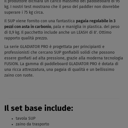
Il produttore dichiara un carico massimo del paddleboard di 95
kg. I nostri test mostrano che il peso del paddler non dovrebbe
superare i 75 kg circa.
Il SUP viene fornito con una fantastica
pagaia regolabile in 3
pezzi con asta in carbonio
, pala e maniglia in plastica. del peso
di 0,9 kg. Il pacchetto include anche un LEASH di 8'. Ottimo
rapporto qualità prezzo.
La serie GLADIATOR PRO è progettata per principianti e
professionisti che cercano SUP gonfiabili solidi che possono
essere gonfiati ad alta pressione, grazie alla moderna tecnologia
FUSION. La gamma di paddleboard GLADIATOR PRO è dotata di
una ricca attrezzatura, una pagaia di qualità e un bellissimo
zaino con ruote.
Il set base include:
tavola SUP
zaino da trasporto