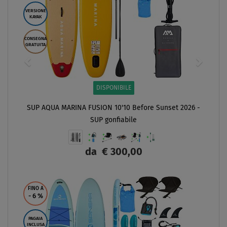
VERSIONE
KAYAK
CONSEGNA
GRATUITA
DISPONIBILE
SUP AQUA MARINA FUSION 10'10 Before Sunset 2026 -
SUP gonfiabile
da
€ 300,00
SCHERMO
FINO A
- 6
%
PAGAIA
INCLUSA