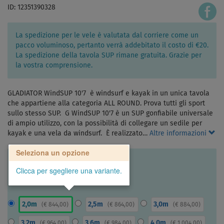
ID: 12351390328
La spedizione per le vele è valutata dal corriere come un
pacco voluminoso, pertanto verrà addebitato il costo di €20.
La spedizione della tavola SUP rimane gratuita. Grazie per
la vostra comprensione.
GLADIATOR WindSUP 10'7 è windsurf e kayak in un unica tavola
che appartiene alla categoria ALL ROUND. Prova tutti gli sport
sullo stesso SUP. G WindSUP 10'7 è un SUP gonfiabile universale
di ampio utilizzo, con la possibilità di collegare un sedile per
kayak e una vela da windsurf. È realizzato…
Altre informazioni
Seleziona un opzione
Clicca per sgegliere una variante.
2,0m
2,5m
3,0m
(
€ 844,00
)
(
€ 864,00
)
(
€ 884,00
)
3,2m
3,6m
4,0m
(
€ 964,00
)
(
€ 984,00
)
(
€ 1 004,00
)