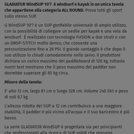
GLADIATOR WindSUP 10'7
è windsurf e kayak in un unica tavola
che appartiene alla categoria ALL ROUND.
Prova tutti gli sport
sullo stesso SUP.
G WindSUP 10'7 è un SUP gonfiabile universale di ampio utilizzo,
con la possibilità di collegare un sedile per kayak e una vela da
windsurf. È realizzato con tecnologia FUSION a due strati e con
un DROP-STITCH molto denso, che consente una
pressurizzazione fino a 26 PSI.
Il grande vantaggio è che dopo il
suo utilizzo lo chiudi comodamente nello zaino.
Il produttore
dichiara un carico massimo del paddleboard di 120 kg, tuttavia
nostri test mostrano che il peso massimo del paddler non
dovrebbe superare gli 85 kg circa.
Misure della tavola:
E' alto 12 cm, largo 81 cm e lungo 328 cm. Volume 240 litri e peso
di soli 9,7 kg.
L'altezza ridotta del SUP a 12 cm contribuisce a una maggiore
stabilità, il paddler è più vicino all'acqua e il suo baricentro è più
basso.
La serie GLADIATOR WindSUP è progettata sia per principianti
che professionisti alla ricerca di
SUP
solidi che possano