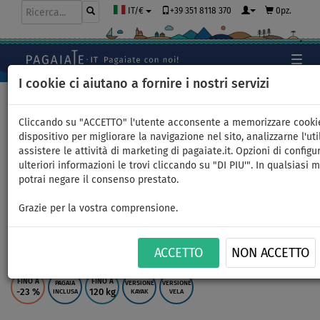
+39 351 8118 370
0pz.
IT/€
I cookie ci aiutano a fornire i nostri servizi
Home
>
SUP gonfiabili
>
ALL ROUND MEDI
Cliccando su "ACCETTO" l'utente acconsente a memorizzare cooki
dispositivo per migliorare la navigazione nel sito, analizzarne l'uti
assistere le attività di marketing di pagaiate.it. Opzioni di configu
SUP GLADIATOR WindSUP 10'7
ulteriori informazioni le trovi cliccando su "DI PIU'". In qualsiasi
potrai negare il consenso prestato.
completo di vela - SUP
Grazie per la vostra comprensione.
gonfiabile, WindSUP e kayak -
superficie: 2,0m
ACCETTO
NON ACCETTO
FINO A
FINO A
PAGAIA
VERSIONE
VERSIONE
-23
%
120 kg
INCLUSA
KAYAK
VELA