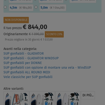
4,5m
5,0m
(
€ 984,00
)
(
€ 1 044,00
)
NON DISPONIBILE
€ 844,00
Il tuo prezzo
Originariamente
€ 1 090,00
SCONTO 23%
Prezzo migliore in 30 giorni:
€ 1 037,00
Avanti nella categoria:
SUP gonfiabili - GLADIATOR
SUP gonfiabili - GLADIATOR WINDSUP
SUP gonfiabili per DONNE
SUP gonfiabili con opzione di montare una vela - WindSUP
SUP gonfiabili ALL ROUND MEDI
Vele classiche per SUP gonfiabili
Altre varianti:
DI PIÙ...