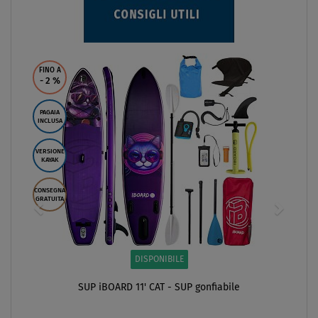
FINO A
- 2
%
PAGAIA
INCLUSA
VERSIONE
KAYAK
CONSEGNA
GRATUITA
DISPONIBILE
SUP iBOARD 11' CAT - SUP gonfiabile