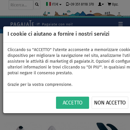
+39 351 8118 370
0pz.
IT/€
I cookie ci aiutano a fornire i nostri servizi
Home
>
SUP gonfiabili
>
TOURING
Cliccando su "ACCETTO" l'utente acconsente a memorizzare cooki
dispositivo per migliorare la navigazione nel sito, analizzarne l'uti
assistere le attività di marketing di pagaiate.it. Opzioni di configu
SUP GLADIATOR WindSUP 11'6
ulteriori informazioni le trovi cliccando su "DI PIU'". In qualsiasi
potrai negare il consenso prestato.
- SUP gonfiabile, windsurf a
Grazie per la vostra comprensione.
kajak - opzione: set base
ACCETTO
NON ACCETTO
FINO A
FINO A
PAGAIA
VERSIONE
VERSIONE
CONSEGNA
THE BEST
-26
%
140 kg
INCLUSA
KAYAK
VELA
GRATUITA
Previous
Nex