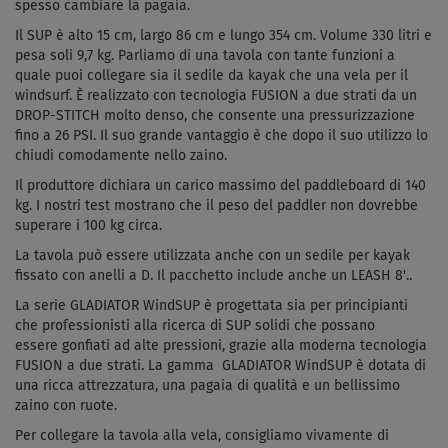
spesso cambiare la pagaia.
Il SUP è alto 15 cm, largo 86 cm e lungo 354 cm. Volume 330 litri e
pesa soli 9,7 kg. Parliamo di una tavola con tante funzioni a
quale puoi collegare sia il sedile da kayak che una vela per il
windsurf.
È realizzato con tecnologia FUSION a due strati da un
DROP-STITCH molto denso, che consente una pressurizzazione
fino a 26 PSI.
Il suo grande vantaggio è che dopo il suo utilizzo lo
chiudi comodamente nello zaino.
Il produttore dichiara un carico massimo del paddleboard di 140
kg. I nostri test mostrano che il peso del paddler non dovrebbe
superare i 100 kg circa.
La tavola
può essere utilizzata anche con un sedile per kayak
fissato con anelli a D. Il pacchetto include anche un LEASH 8'.
.
La serie GLADIATOR WindSUP è progettata sia per principianti
che professionisti alla ricerca di
SUP
solidi che possano
essere gonfiati ad alte pressioni, grazie alla moderna tecnologia
FUSION a due strati. La gamma GLADIATOR WindSUP è dotata di
una ricca attrezzatura, una pagaia di qualità e un bellissimo
zaino con ruote.
Per collegare la tavola alla vela, consigliamo vivamente di