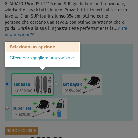
GLADIATOR WindSUP 11'6 è un SUP gonfiabile multifunzionale,
windsurf e kayak tutto in uno. Prova tutti gli sport sulla stessa
tavola. E' un SUP touring lungo 354 cm, ottimo per le
persone che cercano una tavola con ottime caratteristiche di
guida. Grazie alla sua lunghezza tiene perfettamente la…
Altre
informazioni
Seleziona un opzione
Clicca per sgegliere una variante.
set base
set kayak
(
€ 500,00
)
(
€ 584,00
)
super set
(
€ 689,00
)
NON DISPONIBILE