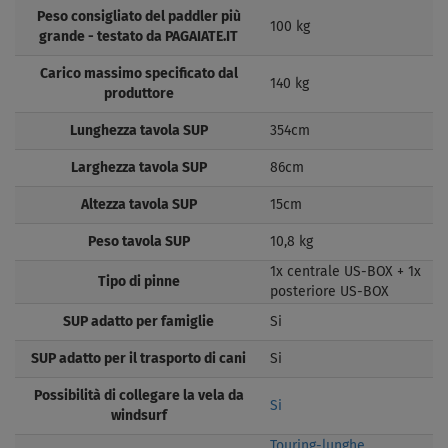
Peso consigliato del paddler più
100 kg
grande - testato da PAGAIATE.IT
Carico massimo specificato dal
140 kg
produttore
Lunghezza tavola SUP
354cm
Larghezza tavola SUP
86cm
Altezza tavola SUP
15cm
Peso tavola SUP
10,8 kg
1x centrale US-BOX + 1x
Tipo di pinne
posteriore US-BOX
SUP adatto per famiglie
Si
SUP adatto per il trasporto di cani
Si
Possibilità di collegare la vela da
Si
windsurf
Touring-lunghe