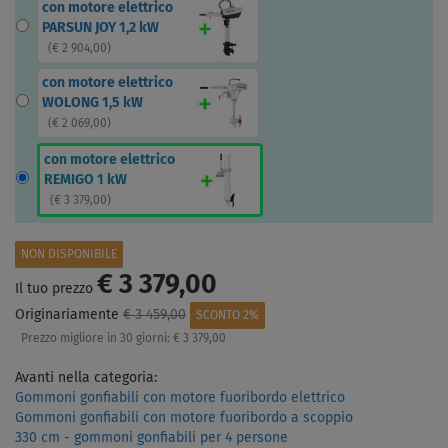
con motore elettrico
PARSUN JOY 1,2 kW
(
€ 2 904,00
)
con motore elettrico
WOLONG 1,5 kW
(
€ 2 069,00
)
con motore elettrico
REMIGO 1 kW
(
€ 3 379,00
)
NON DISPONIBILE
€ 3 379,00
Il tuo prezzo
Originariamente
€ 3 459,00
SCONTO 2%
Prezzo migliore in 30 giorni:
€ 3 379,00
Avanti nella categoria:
Gommoni gonfiabili con motore fuoribordo elettrico
Gommoni gonfiabili con motore fuoribordo a scoppio
330 cm - gommoni gonfiabili per 4 persone