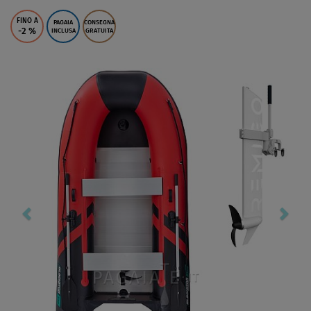
FINO A
PAGAIA
CONSEGNA
-2
%
INCLUSA
GRATUITA
Previous
Nex