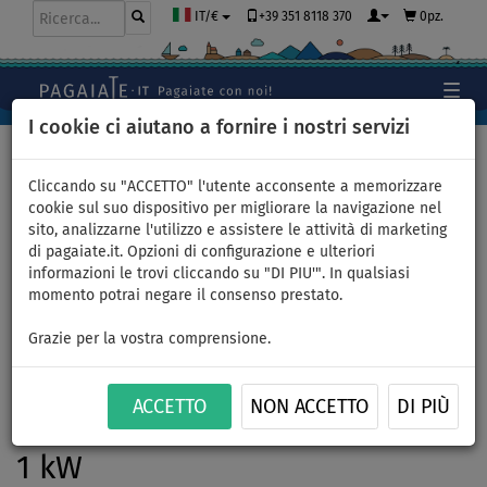
+39 351 8118 370
0pz.
IT/€
I cookie ci aiutano a fornire i nostri servizi
Home
>
Gommoni e motori
Cliccando su "ACCETTO" l'utente acconsente a memorizzare
cookie sul suo dispositivo per migliorare la navigazione nel
sito, analizzarne l'utilizzo e assistere le attività di marketing
Gommone GLADIATOR
di pagaiate.it. Opzioni di configurazione e ulteriori
informazioni le trovi cliccando su "DI PIU'". In qualsiasi
CLASSIC B330AL red black -
momento potrai negare il consenso prestato.
gommone gonfiabile con
Grazie per la vostra comprensione.
pavimento in alluminio - set:
ACCETTO
NON ACCETTO
DI PIÙ
con motore elettrico REMIGO
1 kW