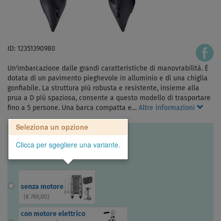
ID: 12351390980
Un'imbarcazione dalle grandi caratteristiche di manovrabilità. È
dotata di un pavimento pieghevole in alluminio e di una chiglia
gonfiabile. La struttura più robusta e resistente, insieme alla
prua a D più spaziosa, consente a questo modello di trasportare
fino a 5 persone. Una barca compatta e…
Altre informazioni
Seleziona un opzione
Clicca per sgegliere una variante.
senza motore
(
€ 769,00
)
con motore elettrico