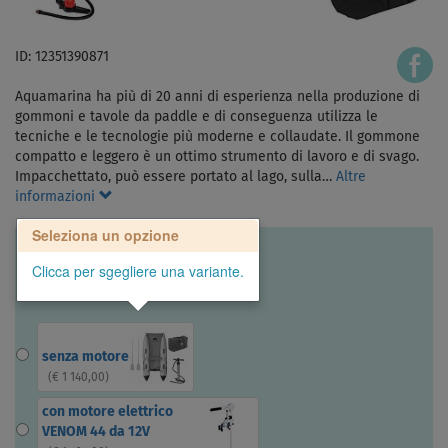
ID: 12351390871
Aquamarina ha più di 20 anni di esperienza nella produzione di
gommoni e tavole da paddle e di conseguenza utilizza le
tecniche e le tecnologie più moderne e collaudate. Il gommone
compatto e leggero è un ottimo strumento di lavoro e di svago.
Impacchettato, può essere portato al lago, sulla…
Altre
informazioni
Seleziona un opzione
Clicca per sgegliere una variante.
senza motore
(
€ 1 140,00
)
con motore elettrico
VENOM 44 da 12V