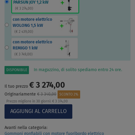
PARSUN JOY 1,2 kW
(
€ 3 274,00
)
con motore elettrico
WOLONG 1,5 kW
(
€ 2 439,00
)
con motore elettrico
REMIGO 1 kW
(
€ 3 749,00
)
In magazzino, di solito spediamo entro 24 ore.
DISPONIBILE
€ 3 274,00
Il tuo prezzo
Originariamente
€ 3 340,00
SCONTO 2%
Prezzo migliore in 30 giorni:
€ 3 374,00
Avanti nella categoria:
Gommoni gonfiabili con motore fuoribordo elettrico