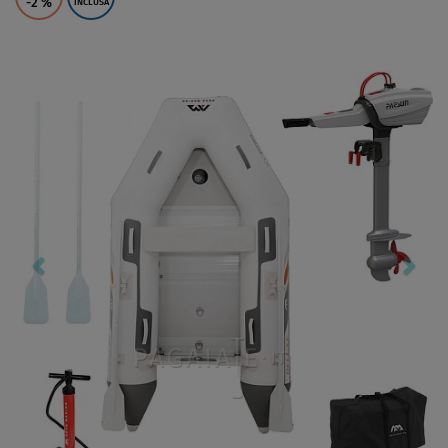
-2
%
INCLUSA
Previous
Nex