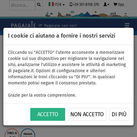
+39 351 8118 370
0pz.
IT/€
I cookie ci aiutano a fornire i nostri servizi
Home
>
Gommoni e motori
Cliccando su "ACCETTO" l'utente acconsente a memorizzare
cookie sul suo dispositivo per migliorare la navigazione nel
sito, analizzarne l'utilizzo e assistere le attività di marketing
Gommone AQUA MARINA A-
di pagaiate.it. Opzioni di configurazione e ulteriori
informazioni le trovi cliccando su "DI PIU'". In qualsiasi
DeLuxe 3,6m AL - gommone
momento potrai negare il consenso prestato.
gonfiabile con pavimento in
Grazie per la vostra comprensione.
alluminio - set: con motore
ACCETTO
NON ACCETTO
DI PIÙ
elettrico PARSUN JOY 1,2 kW
FINO A
PAGAIA