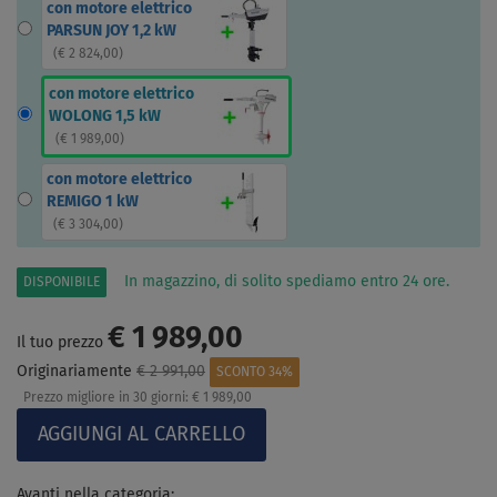
con motore elettrico
PARSUN JOY 1,2 kW
(
€ 2 824,00
)
con motore elettrico
WOLONG 1,5 kW
(
€ 1 989,00
)
con motore elettrico
REMIGO 1 kW
(
€ 3 304,00
)
In magazzino, di solito spediamo entro 24 ore.
DISPONIBILE
€ 1 989,00
Il tuo prezzo
Originariamente
€ 2 991,00
SCONTO 34%
Prezzo migliore in 30 giorni:
€ 1 989,00
Avanti nella categoria: