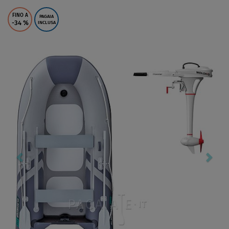
FINO A
PAGAIA
-34
%
INCLUSA
Previous
Nex