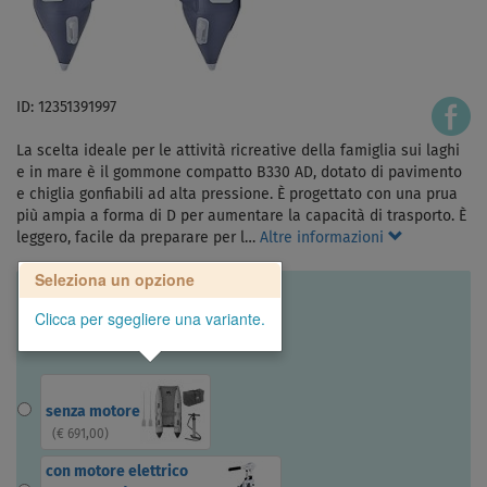
ID: 12351391997
La scelta ideale per le attività ricreative della famiglia sui laghi
e in mare è il gommone compatto B330 AD, dotato di pavimento
e chiglia gonfiabili ad alta pressione. È progettato con una prua
più ampia a forma di D per aumentare la capacità di trasporto. È
leggero, facile da preparare per l…
Altre informazioni
Seleziona un opzione
Clicca per sgegliere una variante.
senza motore
(
€ 691,00
)
con motore elettrico