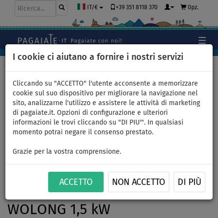
+39 351 8118 370
0pz.
IT/€
I cookie ci aiutano a fornire i nostri servizi
Home
>
Gommoni e motori
Cliccando su "ACCETTO" l'utente acconsente a memorizzare
cookie sul suo dispositivo per migliorare la navigazione nel
sito, analizzarne l'utilizzo e assistere le attività di marketing
Gommone GLADIATOR
di pagaiate.it. Opzioni di configurazione e ulteriori
informazioni le trovi cliccando su "DI PIU'". In qualsiasi
CLASSIC B330AD light dark
momento potrai negare il consenso prestato.
grey - gommone gonfiabile
Grazie per la vostra comprensione.
con pavimento in drop-stitch
ACCETTO
NON ACCETTO
DI PIÙ
- set: con motore elettrico
WOLONG 1,5 kW