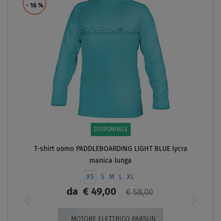
- 16
%
DISPONIBILE
T-shirt uomo PADDLEBOARDING LIGHT BLUE lycra
manica lunga
XS
S
M
L
XL
da
€ 49,00
€ 58,00
SCHERMO