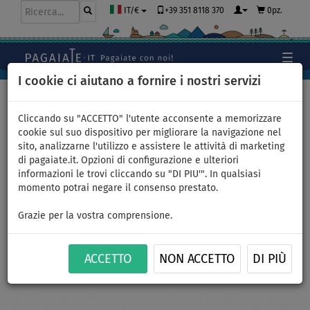
+39 351 8118 370
0pz.
IT/€
I cookie ci aiutano a fornire i nostri servizi
Home
>
Abbigliamento
>
Shorts
>
Uomo
Cliccando su "ACCETTO" l'utente acconsente a memorizzare
cookie sul suo dispositivo per migliorare la navigazione nel
sito, analizzarne l'utilizzo e assistere le attività di marketing
Shorts uomo MMA
di pagaiate.it. Opzioni di configurazione e ulteriori
informazioni le trovi cliccando su "DI PIU'". In qualsiasi
PADDELBOARDING WAVE taglio
momento potrai negare il consenso prestato.
comodo - taglia: S
Grazie per la vostra comprensione.
FINO A
THE BEST
-25
%
ACCETTO
NON ACCETTO
DI PIÙ
Previous
Nex