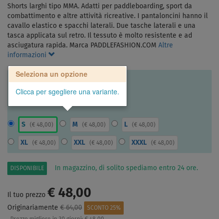
Shorts larghi tipo MMA. Adatti per paddleboarding, sport da
combattimento e altre attività ricreative. I pantaloncini hanno il
cavallo elastico e spacchi laterali. Due tasche laterali e una
tasca applicata sul retro. Il tessuto è molto resistente e ad
asciugatura rapida. Marca PADDLEFASHION.COM
Altre
informazioni
Seleziona un opzione
Clicca per sgegliere una variante.
S
M
L
(
€ 48,00
)
(
€ 48,00
)
(
€ 48,00
)
XL
XXL
XXXL
(
€ 48,00
)
(
€ 48,00
)
(
€ 48,00
)
In magazzino, di solito spediamo entro 24 ore.
DISPONIBILE
€ 48,00
Il tuo prezzo
Originariamente
€ 64,00
SCONTO 25%